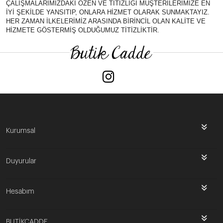
ÇALIŞMALARIMIZDAKİ ÖZEN VE TİTİZLİĞİ MÜŞTERİLERİMİZE EN
İYİ ŞEKİLDE YANSITIP, ONLARA HİZMET OLARAK SUNMAKTAYIZ.
HER ZAMAN İLKELERİMİZ ARASINDA BİRİNCİL OLAN KALİTE VE
HİZMETE GÖSTERMİŞ OLDUĞUMUZ TİTİZLİKTİR.
Kurumsal
Duyurular
Hesabım
BUTİKCADDE