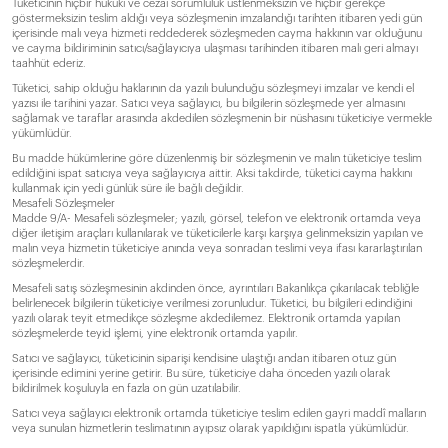
Tüketicinin hiçbir hukuki ve cezai sorumluluk üstlenmeksizin ve hiçbir gerekçe
göstermeksizin teslim aldığı veya sözleşmenin imzalandığı tarihten itibaren yedi gün
içerisinde malı veya hizmeti reddederek sözleşmeden cayma hakkının var olduğunu
ve cayma bildiriminin satıcı/sağlayıcıya ulaşması tarihinden itibaren malı geri almayı
taahhüt ederiz.
Tüketici, sahip olduğu haklarının da yazılı bulunduğu sözleşmeyi imzalar ve kendi el
yazısı ile tarihini yazar. Satıcı veya sağlayıcı, bu bilgilerin sözleşmede yer almasını
sağlamak ve taraflar arasında akdedilen sözleşmenin bir nüshasını tüketiciye vermekle
yükümlüdür.
Bu madde hükümlerine göre düzenlenmiş bir sözleşmenin ve malın tüketiciye teslim
edildiğini ispat satıcıya veya sağlayıcıya aittir. Aksi takdirde, tüketici cayma hakkını
kullanmak için yedi günlük süre ile bağlı değildir.
Mesafeli Sözleşmeler
Madde 9/A- Mesafeli sözleşmeler; yazılı, görsel, telefon ve elektronik ortamda veya
diğer iletişim araçları kullanılarak ve tüketicilerle karşı karşıya gelinmeksizin yapılan ve
malın veya hizmetin tüketiciye anında veya sonradan teslimi veya ifası kararlaştırılan
sözleşmelerdir.
Mesafeli satış sözleşmesinin akdinden önce, ayrıntıları Bakanlıkça çıkarılacak tebliğle
belirlenecek bilgilerin tüketiciye verilmesi zorunludur. Tüketici, bu bilgileri edindiğini
yazılı olarak teyit etmedikçe sözleşme akdedilemez. Elektronik ortamda yapılan
sözleşmelerde teyid işlemi, yine elektronik ortamda yapılır.
Satıcı ve sağlayıcı, tüketicinin siparişi kendisine ulaştığı andan itibaren otuz gün
içerisinde edimini yerine getirir. Bu süre, tüketiciye daha önceden yazılı olarak
bildirilmek koşuluyla en fazla on gün uzatılabilir.
Satıcı veya sağlayıcı elektronik ortamda tüketiciye teslim edilen gayri maddî malların
veya sunulan hizmetlerin teslimatının ayıpsız olarak yapıldığını ispatla yükümlüdür.