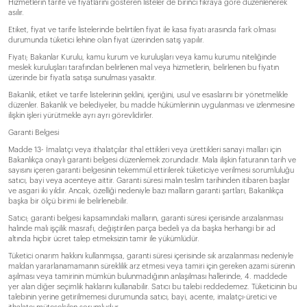
Hizmetlerin tarife ve fiyatlarını gösteren listeler de birinci fıkraya göre düzenlenerek
asılır.
Etiket, fiyat ve tarife listelerinde belirtilen fiyat ile kasa fiyatı arasında fark olması
durumunda tüketici lehine olan fiyat üzerinden satış yapılır.
Fiyatı; Bakanlar Kurulu, kamu kurum ve kuruluşları veya kamu kurumu niteliğinde
meslek kuruluşları tarafından belirlenen mal veya hizmetlerin, belirlenen bu fiyatın
üzerinde bir fiyatla satışa sunulması yasaktır.
Bakanlık, etiket ve tarife listelerinin şeklini, içeriğini, usul ve esaslarını bir yönetmelikle
düzenler. Bakanlık ve belediyeler, bu madde hükümlerinin uygulanması ve izlenmesine
ilişkin işleri yürütmekle ayrı ayrı görevlidirler.
Garanti Belgesi
Madde 13- İmalatçı veya ithalatçılar ithal ettikleri veya ürettikleri sanayi malları için
Bakanlıkça onaylı garanti belgesi düzenlemek zorundadır. Mala ilişkin faturanın tarih ve
sayısını içeren garanti belgesinin tekemmül ettirilerek tüketiciye verilmesi sorumluluğu
satıcı, bayi veya acenteye aittir. Garanti süresi malın teslim tarihinden itibaren başlar
ve asgari iki yıldır. Ancak, özelliği nedeniyle bazı malların garanti şartları, Bakanlıkça
başka bir ölçü birimi ile belirlenebilir.
Satıcı; garanti belgesi kapsamındaki malların, garanti süresi içerisinde arızalanması
halinde malı işçilik masrafı, değiştirilen parça bedeli ya da başka herhangi bir ad
altında hiçbir ücret talep etmeksizin tamir ile yükümlüdür.
Tüketici onarım hakkını kullanmışsa, garanti süresi içerisinde sık arızalanması nedeniyle
maldan yararlanamamanın süreklilik arz etmesi veya tamiri için gereken azami sürenin
aşılması veya tamirinin mümkün bulunmadığının anlaşılması hallerinde, 4. maddede
yer alan diğer seçimlik haklarını kullanabilir. Satıcı bu talebi reddedemez. Tüketicinin bu
talebinin yerine getirilmemesi durumunda satıcı, bayi, acente, imalatçı-üretici ve