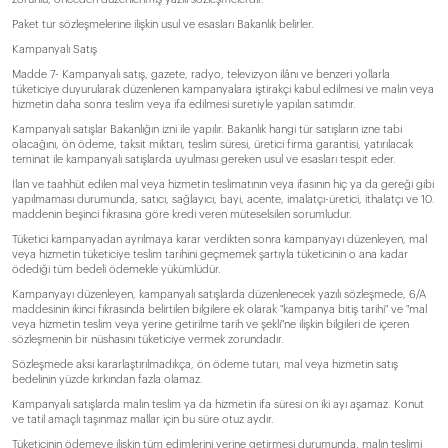
Paket tur sözleşmelerine ilişkin usul ve esasları Bakanlık belirler.
Kampanyalı Satış
Madde 7- Kampanyalı satış, gazete, radyo, televizyon ilânı ve benzeri yollarla
tüketiciye duyurularak düzenlenen kampanyalara iştirakçi kabul edilmesi ve malın veya
hizmetin daha sonra teslim veya ifa edilmesi suretiyle yapılan satımdır.
Kampanyalı satışlar Bakanlığın izni ile yapılır. Bakanlık hangi tür satışların izne tabi
olacağını, ön ödeme, taksit miktarı, teslim süresi, üretici firma garantisi, yatırılacak
teminat ile kampanyalı satışlarda uyulması gereken usul ve esasları tespit eder.
İlan ve taahhüt edilen mal veya hizmetin teslimatının veya ifasının hiç ya da gereği gibi
yapılmaması durumunda, satıcı, sağlayıcı, bayi, acente, imalatçı-üretici, ithalatçı ve 10.
maddenin beşinci fıkrasına göre kredi veren müteselsilen sorumludur.
Tüketici kampanyadan ayrılmaya karar verdikten sonra kampanyayı düzenleyen, mal
veya hizmetin tüketiciye teslim tarihini geçmemek şartıyla tüketicinin o ana kadar
ödediği tüm bedeli ödemekle yükümlüdür.
Kampanyayı düzenleyen, kampanyalı satışlarda düzenlenecek yazılı sözleşmede, 6/A
maddesinin ikinci fıkrasında belirtilen bilgilere ek olarak "kampanya bitiş tarihi" ve "mal
veya hizmetin teslim veya yerine getirilme tarih ve şekli"ne ilişkin bilgileri de içeren
sözleşmenin bir nüshasını tüketiciye vermek zorundadır.
Sözleşmede aksi kararlaştırılmadıkça, ön ödeme tutarı, mal veya hizmetin satış
bedelinin yüzde kırkından fazla olamaz.
Kampanyalı satışlarda malın teslim ya da hizmetin ifa süresi on iki ayı aşamaz. Konut
ve tatil amaçlı taşınmaz mallar için bu süre otuz aydır.
Tüketicinin ödemeye ilişkin tüm edimlerini yerine getirmesi durumunda, malın teslimi