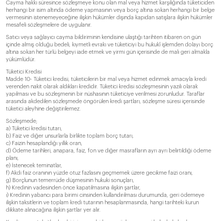
Cayma hakkı süresince sözleşmeye konu olan mal veya hizmet karşılığında tüketiciden
herhangi bir isim altında ödeme yapmasının veya borç altına sokan herhangi bir belge
vermesinin istenemeyeceğine ilişkin hükümler dışında kapıdan satışlara ilişkin hükümler
mesafeli sözleşmelere de uygulanır.
Satıcı veya sağlayıcı cayma bildiriminin kendisine ulaştığı tarihten itibaren on gün
içinde almış olduğu bedeli, kıymetli evrakı ve tüketiciyi bu hukukî işlemden dolayı borç
altına sokan her türlü belgeyi iade etmek ve yirmi gün içerisinde de malı geri almakla
yükümlüdür.
Tüketici Kredisi
Madde 10- Tüketici kredisi, tüketicilerin bir mal veya hizmet edinmek amacıyla kredi
verenden nakit olarak aldıkları kredidir. Tüketici kredisi sözleşmesinin yazılı olarak
yapılması ve bu sözleşmenin bir nüshasının tüketiciye verilmesi zorunludur. Taraflar
arasında akdedilen sözleşmede öngörülen kredi şartları, sözleşme süresi içerisinde
tüketici aleyhine değiştirilemez.
Sözleşmede;
a) Tüketici kredisi tutarı,
b) Faiz ve diğer unsurlarla birlikte toplam borç tutarı,
c) Faizin hesaplandığı yıllık oran,
d) Ödeme tarihleri, anapara, faiz, fon ve diğer masrafların ayrı ayrı belirtildiği ödeme
planı,
e) İstenecek teminatlar,
f) Akdi faiz oranının yüzde otuz fazlasını geçmemek üzere gecikme faizi oranı,
g) Borçlunun temerrüde düşmesinin hukuki sonuçları,
h) Kredinin vadesinden önce kapatılmasına ilişkin şartlar,
ı) Kredinin yabancı para birimi cinsinden kullandırılması durumunda, geri ödemeye
ilişkin taksitlerin ve toplam kredi tutarının hesaplanmasında, hangi tarihteki kurun
dikkate alınacağına ilişkin şartlar yer alır.