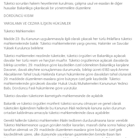
Tüketici sorunları hakem heyetlerinin kurulması, çalışma usul ve esasları ile diğer
hususlar Bakanlıkça çıkarılacak bir yönetmelikte düzenlenir.
DÖRDÜNCÜ KISIM
YARGILAMA VE CEZAYA İLİŞKİN HÜKÜMLER
Tüketici Mahkemeleri
Madde 23- Bu Kanunun uygulanmasıyla ilgili olarak çıkacak her türlü ihtilaflara tüketici
mahkemelerinde bakılır. Tüketici mahkemelerinin yargı çevresi, Hakimler ve Savcılar
Yüksek Kurulunca belirlenir.
Tüketici mahkemeleri nezdinde tüketiciler, tüketici örgütleri ve Bakanlıkça açılacak
davalar her türlü resim ve harçtan muaftır. Tüketici örgütlerince açılacak davalarda
bilirkişi ücretleri, 29. maddeye göre kaydedilen özel ödenekten Bakanlıkça karşılanır.
Davanın, davalı aleyhine sonuçlanması durumunda, bilirkişi ücreti 6183 sayılı Amme
Alacaklarının Tahsil Usulü Hakkında Kanun hükümlerine göre davalıdan tahsil olunarak
29. maddede düzenlenen esaslara göre bütçeye özel gelir kaydedilir. Tüketici
mahkemelerinde görülecek davalar Hukuk Usulü Muhakemeleri Kanununun Yedinci
Babı, Dördüncü Faslı hükümlerine göre yürütülür.
Tüketici davaları tüketicinin ikametgahı mahkemesinde de açılabilir.
Bakanlık ve tüketici örgütleri münferit tüketici sorunu olmayan ve genel olarak
tüketicileri ilgilendiren hallerde bu Kanunun ihlali nedeniyle kanuna aykırı durumun
ortadan kaldırılması amacıyla tüketici mahkemelerinde dava açabilirler.
Gerekli hallerde tüketici mahkemeleri ihlalin tedbiren durdurulmasına karar verebilir.
Tüketici Mahkemesince uygun görülen tedbir kararları, masrafı daha sonra haksız çıkan
taraftan alınmak ve 29. maddede düzenlenen esaslara göre bütçeye özel gelir
kaydedilmek üzere, ülke düzeyinde yayınlanan gazetelerden birinde Basın İlan