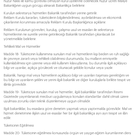
huzur hakkı ile kamu görevlisi olmayan kurul üyelerine ödenecek huzur ücreti Maliye
Bakanlığının uygun görüşü alınarak Bakanlıkça belirlenir.
Kurulun sekretarya hizmetleri Bakanlık tarafından yerine getirilir.
Reklam Kurulu kararları, tüketicilerin bilgilendirilmesi, aydınlatılması ve ekonomik
çıkarlarının korunması amacıyla Reklam Kurulu Başkanlığınca açıklanır.
Reklam Kurulunun görevleri, kuruluş, çalışma usul ve esasları ile sekretarya
hizmetlerinin ne suretle yerine getirileceği Bakanlık tarafından çıkarılacak bir
yönetmelikle belirlenir.
Tehlikeli Mal ve Hizmetler
Madde 18- Tüketicinin kullanımına sunulan mal ve hizmetlerin kişi beden ve ruh sağlığı
ile çevreye zararlı veya tehlikeli olabilmesi durumunda, bu malların emniyetle
kullanılabilmesi için üzerine veya ekli kullanım kılavuzlarına, bu durumla ilgili açıklayıcı
bilgi ve uyarılar, açıkça görülecek ve okunacak şekilde konulur veya yazılır.
Bakanlık, hangi mal veya hizmetlerin açıklayıcı bilgi ve uyarıları taşıması gerektiğini ve
bu bilgi ve uyarıların şeklini ve yerini ilgili bakanlık ve diğer kuruluşlarla birlikte tespit ve
ilânla görevlidir.
Madde 19- Tüketiciye sunulan mal ve hizmetler; ilgili bakanlıklar tarafından Resmi
Gazetede yayımlanarak mecburi uygulamaya konulan standartlar dahil olmak üzere
uyulması zorunlu olan teknik düzenlemeye uygun olmalıdır.
İlgili bakanlıklar, bu esaslara göre denetim yapmak veya yaptırmakla görevlidir. Mal ve
hizmet denetimine ilişkin usul ve esaslar her bir ilgili bakanlıkça ayrı ayrı tespit ve ilân
edilir.
Tüketicinin Eğitilmesi
Madde 20- Tüketicinin eğitilmesi konusunda örgün ve yaygın eğitim kurumlarının ders