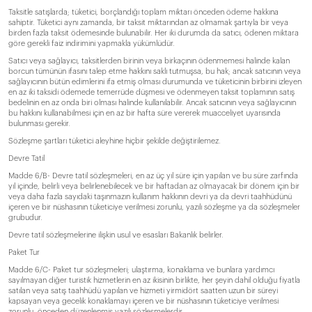
Taksitle satışlarda; tüketici, borçlandığı toplam miktarı önceden ödeme hakkına
sahiptir. Tüketici aynı zamanda, bir taksit miktarından az olmamak şartıyla bir veya
birden fazla taksit ödemesinde bulunabilir. Her iki durumda da satıcı, ödenen miktara
göre gerekli faiz indirimini yapmakla yükümlüdür.
Satıcı veya sağlayıcı, taksitlerden birinin veya birkaçının ödenmemesi halinde kalan
borcun tümünün ifasını talep etme hakkını saklı tutmuşsa, bu hak; ancak satıcının veya
sağlayıcının bütün edimlerini ifa etmiş olması durumunda ve tüketicinin birbirini izleyen
en az iki taksidi ödemede temerrüde düşmesi ve ödenmeyen taksit toplamının satış
bedelinin en az onda biri olması halinde kullanılabilir. Ancak satıcının veya sağlayıcının
bu hakkını kullanabilmesi için en az bir hafta süre vererek muacceliyet uyarısında
bulunması gerekir.
Sözleşme şartları tüketici aleyhine hiçbir şekilde değiştirilemez.
Devre Tatil
Madde 6/B- Devre tatil sözleşmeleri, en az üç yıl süre için yapılan ve bu süre zarfında
yıl içinde, belirli veya belirlenebilecek ve bir haftadan az olmayacak bir dönem için bir
veya daha fazla sayıdaki taşınmazın kullanım hakkının devri ya da devri taahhüdünü
içeren ve bir nüshasının tüketiciye verilmesi zorunlu, yazılı sözleşme ya da sözleşmeler
grubudur.
Devre tatil sözleşmelerine ilişkin usul ve esasları Bakanlık belirler.
Paket Tur
Madde 6/C- Paket tur sözleşmeleri; ulaştırma, konaklama ve bunlara yardımcı
sayılmayan diğer turistik hizmetlerin en az ikisinin birlikte, her şeyin dahil olduğu fiyatla
satılan veya satış taahhüdü yapılan ve hizmeti yirmidört saatten uzun bir süreyi
kapsayan veya gecelik konaklamayı içeren ve bir nüshasının tüketiciye verilmesi
zorunlu, önceden düzenlenmiş yazılı sözleşmelerdir.