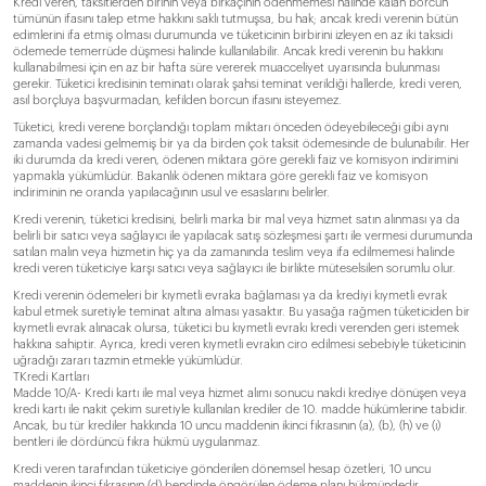
Kredi veren, taksitlerden birinin veya birkaçının ödenmemesi halinde kalan borcun
tümünün ifasını talep etme hakkını saklı tutmuşsa, bu hak; ancak kredi verenin bütün
edimlerini ifa etmiş olması durumunda ve tüketicinin birbirini izleyen en az iki taksidi
ödemede temerrüde düşmesi halinde kullanılabilir. Ancak kredi verenin bu hakkını
kullanabilmesi için en az bir hafta süre vererek muacceliyet uyarısında bulunması
gerekir. Tüketici kredisinin teminatı olarak şahsi teminat verildiği hallerde, kredi veren,
asıl borçluya başvurmadan, kefilden borcun ifasını isteyemez.
Tüketici, kredi verene borçlandığı toplam miktarı önceden ödeyebileceği gibi aynı
zamanda vadesi gelmemiş bir ya da birden çok taksit ödemesinde de bulunabilir. Her
iki durumda da kredi veren, ödenen miktara göre gerekli faiz ve komisyon indirimini
yapmakla yükümlüdür. Bakanlık ödenen miktara göre gerekli faiz ve komisyon
indiriminin ne oranda yapılacağının usul ve esaslarını belirler.
Kredi verenin, tüketici kredisini, belirli marka bir mal veya hizmet satın alınması ya da
belirli bir satıcı veya sağlayıcı ile yapılacak satış sözleşmesi şartı ile vermesi durumunda
satılan malın veya hizmetin hiç ya da zamanında teslim veya ifa edilmemesi halinde
kredi veren tüketiciye karşı satıcı veya sağlayıcı ile birlikte müteselsilen sorumlu olur.
Kredi verenin ödemeleri bir kıymetli evraka bağlaması ya da krediyi kıymetli evrak
kabul etmek suretiyle teminat altına alması yasaktır. Bu yasağa rağmen tüketiciden bir
kıymetli evrak alınacak olursa, tüketici bu kıymetli evrakı kredi verenden geri istemek
hakkına sahiptir. Ayrıca, kredi veren kıymetli evrakın ciro edilmesi sebebiyle tüketicinin
uğradığı zararı tazmin etmekle yükümlüdür.
TKredi Kartları
Madde 10/A- Kredi kartı ile mal veya hizmet alımı sonucu nakdi krediye dönüşen veya
kredi kartı ile nakit çekim suretiyle kullanılan krediler de 10. madde hükümlerine tabidir.
Ancak, bu tür krediler hakkında 10 uncu maddenin ikinci fıkrasının (a), (b), (h) ve (ı)
bentleri ile dördüncü fıkra hükmü uygulanmaz.
Kredi veren tarafından tüketiciye gönderilen dönemsel hesap özetleri, 10 uncu
maddenin ikinci fıkrasının (d) bendinde öngörülen ödeme planı hükmündedir.