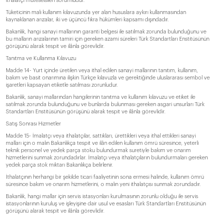
ithalatçı müteselsilen sorumludur.
Tüketicinin malı kullanım kılavuzunda yer alan hususlara aykırı kullanmasından
kaynaklanan arızalar, iki ve üçüncü fıkra hükümleri kapsamı dışındadır.
Bakanlık, hangi sanayi mallarının garanti belgesi ile satılmak zorunda bulunduğunu ve
bu malların arızalarının tamiri için gereken azami süreleri Türk Standartları Enstitüsünün
görüşünü alarak tespit ve ilânla görevlidir.
Tanıtma ve Kullanma Kılavuzu
Madde 14- Yurt içinde üretilen veya ithal edilen sanayi mallarının tanıtım, kullanım,
bakım ve basit onarımına ilişkin Türkçe kılavuzla ve gerektiğinde uluslararası sembol ve
işaretleri kapsayan etiketle satılması zorunludur.
Bakanlık, sanayi mallarından hangilerinin tanıtma ve kullanım kılavuzu ve etiket ile
satılmak zorunda bulunduğunu ve bunlarda bulunması gereken asgari unsurları Türk
Standartları Enstitüsünün görüşünü alarak tespit ve ilânla görevlidir.
Satış Sonrası Hizmetler
Madde 15- İmalatçı veya ithalatçılar, sattıkları, ürettikleri veya ithal ettikleri sanayi
malları için o malın Bakanlıkça tespit ve ilân edilen kullanım ömrü süresince, yeterli
teknik personel ve yedek parça stoku bulundurmak suretiyle bakım ve onarım
hizmetlerini sunmak zorundadırlar. İmalatçı veya ithalatçıların bulundurmaları gereken
yedek parça stok miktarı Bakanlıkça belirlenir.
İthalatçının herhangi bir şekilde ticari faaliyetinin sona ermesi halinde, kullanım ömrü
süresince bakım ve onarım hizmetlerini, o malın yeni ithalatçısı sunmak zorundadır.
Bakanlık, hangi mallar için servis istasyonları kurulmasının zorunlu olduğu ile servis
istasyonlarının kuruluş ve işleyişine dair usul ve esasları Türk Standartları Enstitüsünün
görüşünü alarak tespit ve ilânla görevlidir.