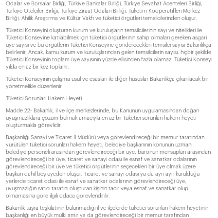
Odalar ve Borsalar Birliği, Türkiye Bankalar Birliği, Türkiye Seyahat Acenteleri Birliği,
Türkiye Otelciler Birliği, Türkiye Ziraat Odaları Birliği, Tüketim Kooperatifleri Merkez
Birliği, Ahilik Araştırma ve Kültür Vakfı ve tüketici örgütleri temsilcilerinden oluşur.
Tüketici Konseyini oluşturan kurum ve kuruluşların temsilcilerinin sayı ve nitelikleri ile
Tüketici Konseyine katılabilmek için tüketici örgütlerinin sahip olmaları gereken asgari
üye sayısı ve bu örgütlerin Tüketici Konseyine gönderecekleri temsilci sayısı Bakanlıkça
belirlenir. Ancak, kamu kurum ve kuruluşlarından gelen temsilcilerin sayısı, hiçbir şekilde
Tüketici Konseyinin toplam üye sayısının yüzde ellisinden fazla olamaz. Tüketici Konseyi
yılda en az bir kez toplanır.
Tüketici Konseyinin çalışma usul ve esasları ile diğer hususlar Bakanlıkça çıkarılacak bir
yönetmelikle düzenlenir.
Tüketici Sorunları Hakem Heyeti
Madde 22- Bakanlık, il ve ilçe merkezlerinde, bu Kanunun uygulamasından doğan
uyuşmazlıklara çözüm bulmak amacıyla en az bir tüketici sorunları hakem heyeti
oluşturmakla görevlidir.
Başkanlığı Sanayi ve Ticaret İl Müdürü veya görevlendireceği bir memur tarafından
yürütülen tüketici sorunları hakem heyeti; belediye başkanının konunun uzmanı
belediye personeli arasından görevlendireceği bir üye, baronun mensupları arasından
görevlendireceği bir üye, ticaret ve sanayi odası ile esnaf ve sanatkar odalarının
görevlendireceği bir üye ve tüketici örgütlerinin seçecekleri bir üye olmak üzere
başkan dahil beş üyeden oluşur. Ticaret ve sanayi odası ya da ayrı ayrı kurulduğu
yerlerde ticaret odası ile esnaf ve sanatkar odalarının görevlendireceği üye,
uyuşmazlığın satıcı tarafını oluşturan kişinin tacir veya esnaf ve sanatkar olup
olmamasına göre ilgili odaca görevlendirilir.
Bakanlık taşra teşkilatının bulunmadığı il ve ilçelerde tüketici sorunları hakem heyetinin
başkanlığı en büyük mülki amir ya da görevlendireceği bir memur tarafından