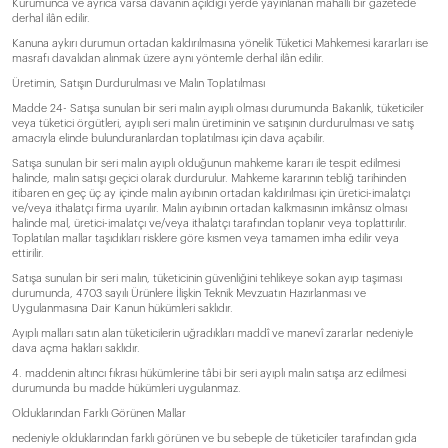
Kurumunca ve ayrıca varsa davanın açıldığı yerde yayınlanan mahalli bir gazetede
derhal ilân edilir.
Kanuna aykırı durumun ortadan kaldırılmasına yönelik Tüketici Mahkemesi kararları ise
masrafı davalıdan alınmak üzere aynı yöntemle derhal ilân edilir.
Üretimin, Satışın Durdurulması ve Malın Toplatılması
Madde 24- Satışa sunulan bir seri malın ayıplı olması durumunda Bakanlık, tüketiciler
veya tüketici örgütleri, ayıplı seri malın üretiminin ve satışının durdurulması ve satış
amacıyla elinde bulunduranlardan toplatılması için dava açabilir.
Satışa sunulan bir seri malın ayıplı olduğunun mahkeme kararı ile tespit edilmesi
halinde, malın satışı geçici olarak durdurulur. Mahkeme kararının tebliğ tarihinden
itibaren en geç üç ay içinde malın ayıbının ortadan kaldırılması için üretici-imalatçı
ve/veya ithalatçı firma uyarılır. Malın ayıbının ortadan kalkmasının imkânsız olması
halinde mal, üretici-imalatçı ve/veya ithalatçı tarafından toplanır veya toplattırılır.
Toplatılan mallar taşıdıkları risklere göre kısmen veya tamamen imha edilir veya
ettirilir.
Satışa sunulan bir seri malın, tüketicinin güvenliğini tehlikeye sokan ayıp taşıması
durumunda, 4703 sayılı Ürünlere İlişkin Teknik Mevzuatın Hazırlanması ve
Uygulanmasına Dair Kanun hükümleri saklıdır.
Ayıplı malları satın alan tüketicilerin uğradıkları maddî ve manevî zararlar nedeniyle
dava açma hakları saklıdır.
4. maddenin altıncı fıkrası hükümlerine tâbi bir seri ayıplı malın satışa arz edilmesi
durumunda bu madde hükümleri uygulanmaz.
Olduklarından Farklı Görünen Mallar
nedeniyle olduklarından farklı görünen ve bu sebeple de tüketiciler tarafından gıda