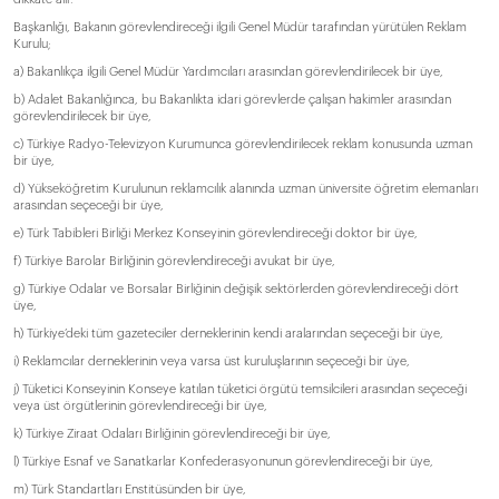
Başkanlığı, Bakanın görevlendireceği ilgili Genel Müdür tarafından yürütülen Reklam
Kurulu;
a) Bakanlıkça ilgili Genel Müdür Yardımcıları arasından görevlendirilecek bir üye,
b) Adalet Bakanlığınca, bu Bakanlıkta idari görevlerde çalışan hakimler arasından
görevlendirilecek bir üye,
c) Türkiye Radyo-Televizyon Kurumunca görevlendirilecek reklam konusunda uzman
bir üye,
d) Yükseköğretim Kurulunun reklamcılık alanında uzman üniversite öğretim elemanları
arasından seçeceği bir üye,
e) Türk Tabibleri Birliği Merkez Konseyinin görevlendireceği doktor bir üye,
f) Türkiye Barolar Birliğinin görevlendireceği avukat bir üye,
g) Türkiye Odalar ve Borsalar Birliğinin değişik sektörlerden görevlendireceği dört
üye,
h) Türkiye’deki tüm gazeteciler derneklerinin kendi aralarından seçeceği bir üye,
i) Reklamcılar derneklerinin veya varsa üst kuruluşlarının seçeceği bir üye,
j) Tüketici Konseyinin Konseye katılan tüketici örgütü temsilcileri arasından seçeceği
veya üst örgütlerinin görevlendireceği bir üye,
k) Türkiye Ziraat Odaları Birliğinin görevlendireceği bir üye,
l) Türkiye Esnaf ve Sanatkarlar Konfederasyonunun görevlendireceği bir üye,
m) Türk Standartları Enstitüsünden bir üye,