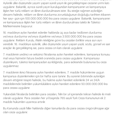
Aykırılık ülke düzeyinde yayım yapan süreli yayın ile gerçekleşmişse cezanın yirmi katı
uygulanır. Bakanlık, ayrıca süreli yayın kuruluşundan kampanyanın ve kampanyaya
ilişkin her türlü reklam ve ilânın durdurulmasını ister. Bu isteğe rağmen aykırılığın
devamı halinde, reklam ve ilânın durdurma zorunluluğunun doğduğu tarihten itibaren
her sayı- gün için 100.000.000.000 lira para cezası uygulanır. Bakanlık, kampanyanın
ve kampanyaya ilişkin her türlü reklam ve ilânın durdurulması talebi ile Tüketici
Mahkemesine başvurur.
16. maddeye aykırı hareket edenler hakkında üç aya kadar tedbiren durdurma
ve/veya durdurma ve/veya düzeltme ve/veya 3.500.000.000 lira para cezası
uygulanır. Reklam Kurulu, ihlalin niteliğine göre bu cezaları birlikte veya ayrı ayrı
verebilir. 16. maddeye aykırılık, ülke düzeyinde yayın yapan yazılı, sözlü, görsel ve sair
araçlar ile gerçekleşmiş ise, para cezası on katı olarak uygulanır.
7. maddenin yedinci ve sekizinci fıkralarına aykırı hareket edenlere, kampanya konusu
mal veya hizmetin fatura bedeli oranında para cezası uygulanır. Kampanyayı
düzenleyen, tüketici kampanyadan ayrıldığında, para iadesinde bulunursa bu ceza
uygulanmaz.
7. maddenin ikinci fıkrasına aykırı hareket edenlere, 7. madde hükümlerine uygun
kampanya düzenlemeleri için bir hafta süre tanınır. Bu sürenin bitiminde aykırılığın
devam ettiğinin tespiti halinde, bu hükme aykırı hareket edenlerle 24 ve 24/A
maddelerinde belirtilen yükümlülüklere aykırı hareket edenlere 50.000.000.000 lira
para cezası uygulanır.
Yukarıdaki fıkralarda belirtilen para cezaları, fiilin bir yıl içerisinde tekrarı halinde iki misli
olarak uygulanır. Para cezaları her yıl başında 765 sayılı Türk Ceza Kanununun ek 2.
madde hükümleri uyarınca artırılır.
Bu Kanunda yazılı fiiller hakkında diğer kanunlarda da para cezası öngörülmüşse ağır
olan ceza uygulanır.