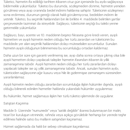
Tüketici, hizmetin ifa edildiği tarihten itibaren otuz gün içerisinde bu ayıbı sağlayıcıya
bildirmekle yükümlüdür. Tüketici bu durumda, sözleşmeden dönme, hizmetin yeniden
görülmesi veya ayıp oranında bedel indirimi haklarına sahiptir. Tüketicinin sözleşmeyi
sona erdirmesi, durumun gereği olarak haklı görülemiyorsa, bedelden indirim ile
yetinilir. Tüketici, bu seçimlik haklarından biri ile birlikte 4. maddede belirtilen şartlar
çerçevesinde tazminat da isteyebilir. Sağlayıcı, tüketicinin seçtiği bu talebi yerine
getirmekle yükümlüdür.
Sağlayıcı, bayi, acente ve 10. maddenin beşinci fıkrasına göre kredi veren, ayıplı
hizmetten ve ayıplı hizmetin neden olduğu her türlü zarardan ve tüketicinin bu
maddede yer alan seçimlik haklarından dolayı müteselsilen sorumludur. Sunulan
hizmetin ayıplı olduğunun bilinmemesi bu sorumluluğu ortadan kaldırmaz.
Daha uzun bir süre için garanti verilmemiş ise, ayıp daha sonra ortaya çıkmış olsa bile
ayıplı hizmetten dolayı yapılacak talepler hizmetin ifasından itibaren iki yıllık
zamanaşımına tabidir. Ayıplı hizmetin neden olduğu her türlü zararlardan dolayı
yapılacak talepler ise üç yıllık zamanaşımına tabidir. Ancak, sunulan hizmetin ayıbı,
tüketiciden sağlayıcının ağır kusuru veya hile ile gizlenmişse zamanaşımı süresinden
yararlanılamaz.
Ayıplı hizmetin neden olduğu zararlardan sorumluluğa ilişkin hükümler dışında, ayıplı
olduğu bilinerek edinilen hizmetler hakkında yukarıdaki hükümler uygulanmaz.
Bu hükümler, hizmet sağlamaya ilişkin her türlü tüketici işleminde de uygulanır.
Satıştan Kaçınma
Madde 5- Üzerinde "numunedir" veya "satılık değildir" ibaresi bulunmayan bir malın;
ticarî bir kuruluşun vitrininde, rafında veya açıkça görülebilir herhangi bir yerinde teşhir
edilmesi halinde satıcı bu malların satışından kaçınamaz.
Hizmet sağlamada da haklı bir sebep olmaksızın kaçınılamaz.