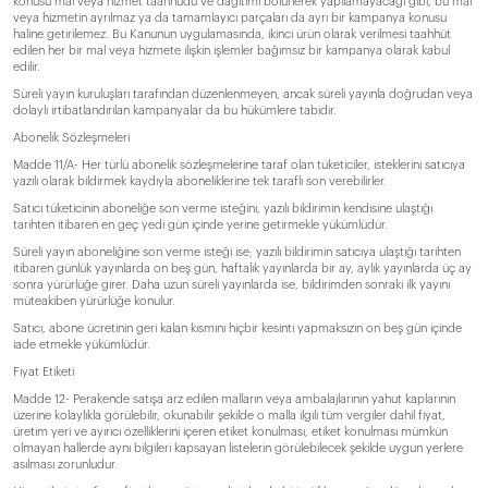
konusu mal veya hizmet taahhüdü ve dağıtımı bölünerek yapılamayacağı gibi, bu mal
veya hizmetin ayrılmaz ya da tamamlayıcı parçaları da ayrı bir kampanya konusu
haline getirilemez. Bu Kanunun uygulamasında, ikinci ürün olarak verilmesi taahhüt
edilen her bir mal veya hizmete ilişkin işlemler bağımsız bir kampanya olarak kabul
edilir.
Süreli yayın kuruluşları tarafından düzenlenmeyen, ancak süreli yayınla doğrudan veya
dolaylı irtibatlandırılan kampanyalar da bu hükümlere tabidir.
Abonelik Sözleşmeleri
Madde 11/A- Her türlü abonelik sözleşmelerine taraf olan tüketiciler, isteklerini satıcıya
yazılı olarak bildirmek kaydıyla aboneliklerine tek taraflı son verebilirler.
Satıcı tüketicinin aboneliğe son verme isteğini, yazılı bildirimin kendisine ulaştığı
tarihten itibaren en geç yedi gün içinde yerine getirmekle yükümlüdür.
Süreli yayın aboneliğine son verme isteği ise; yazılı bildirimin satıcıya ulaştığı tarihten
itibaren günlük yayınlarda on beş gün, haftalık yayınlarda bir ay, aylık yayınlarda üç ay
sonra yürürlüğe girer. Daha uzun süreli yayınlarda ise, bildirimden sonraki ilk yayını
müteakiben yürürlüğe konulur.
Satıcı, abone ücretinin geri kalan kısmını hiçbir kesinti yapmaksızın on beş gün içinde
iade etmekle yükümlüdür.
Fiyat Etiketi
Madde 12- Perakende satışa arz edilen malların veya ambalajlarının yahut kaplarının
üzerine kolaylıkla görülebilir, okunabilir şekilde o malla ilgili tüm vergiler dahil fiyat,
üretim yeri ve ayırıcı özelliklerini içeren etiket konulması, etiket konulması mümkün
olmayan hallerde aynı bilgileri kapsayan listelerin görülebilecek şekilde uygun yerlere
asılması zorunludur.