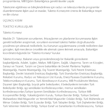
programlarına, Millî Eğitim Bakanlığınca gerekli ilaveler yapılır.
Tüketicinin eğitilmesi ve bilinçlendirilmesi için radyo ve televizyonlarda programlar
düzenlenmesine ilişkin usul ve esaslar, Tüketici Konseyinin önerisi ile Bakanlıkça tespit
ve ilân olunur.
ÜÇÜNCÜ KISIM
TÜKETİCİ KURULUŞLARI
Tüketici Konseyi
Madde 21- Tüketicinin sorunlarının, ihtiyaçlarının ve çıkarlarının korunmasına ilişkin
gerekli tedbirleri araştırmak, sorunların evrensel tüketici hakları doğrultusunda
çözülmesi için alınacak tedbirlerle, bu Kanunun uygulanmasına yönelik tedbirlere dair
görüşleri, ilgili mercilerce öncelikle ele alınmak üzere iletmek amacıyla, Bakanlığın
koordinatörlüğünde bir "Tüketici Konseyi" kurulur.
Tüketici Konseyi, Bakanın veya görevlendireceği bir Bakanlık görevlisinin
başkanlığında, Adalet, İçişleri, Maliye, Milli Eğitim, Sağlık, Ulaştırma, Tarım ve Köyişleri,
Sanayi ve Ticaret, Turizm ve Çevre bakanlıkları ile Devlet Planlama Teşkilatı
Müsteşarlığı, Hazine Müsteşarlığı, Dış Ticaret Müsteşarlığı, Türk Patent Enstitüsü
Başkanlığı, Devlet İstatistik Enstitüsü Başkanlığı, Türk Standartları Enstitüsü Başkanlığı,
Rekabet Kurumu, Radyo ve Televizyon Üst Kurulu, Enerji Piyasası Düzenleme Kurumu,
Telekomünikasyon Kurumu, Türk Akreditasyon Kurumu, Milli Prodüktivite Merkezi,
Diyanet İşleri Başkanlığı, büyük şehir belediyeleri, il belediyelerini temsilen Türk
Belediyeler Birliği, işçi sendikaları konfederasyonları, memur sendikaları
konfederasyonları,Türkiye İşveren Sendikaları Konfederasyonu, Türkiye Milli
Kooperatifler Birliği, Yükseköğretim Kurulu, Türkiye Barolar Birliği, Türkiye Serbest
Muhasebeci Mali Müşavirler ve Yeminli Mali Müşavirler Odaları Birliği, Türk Mühendis ve
Mimar Odaları Birliği, Türk Eczacılar Birliği, Türk Tabipleri Birliği, Türk Dişhekimleri Birliği,
Türk Veteriner Hekimleri Birliği, Türkiye Esnaf ve Sanatkarları Konfederasyonu, Türkiye