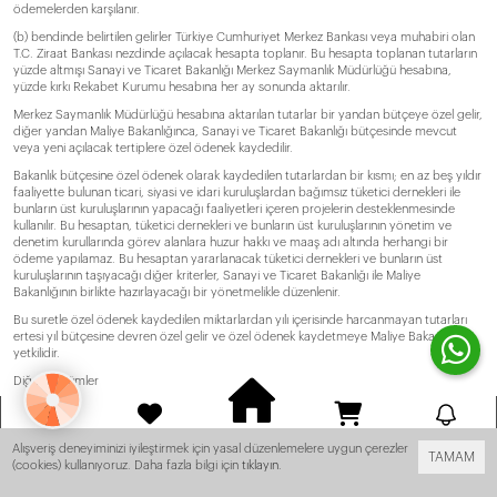
ödemelerden karşılanır.
(b) bendinde belirtilen gelirler Türkiye Cumhuriyet Merkez Bankası veya muhabiri olan
T.C. Ziraat Bankası nezdinde açılacak hesapta toplanır. Bu hesapta toplanan tutarların
yüzde altmışı Sanayi ve Ticaret Bakanlığı Merkez Saymanlık Müdürlüğü hesabına,
yüzde kırkı Rekabet Kurumu hesabına her ay sonunda aktarılır.
Merkez Saymanlık Müdürlüğü hesabına aktarılan tutarlar bir yandan bütçeye özel gelir,
diğer yandan Maliye Bakanlığınca, Sanayi ve Ticaret Bakanlığı bütçesinde mevcut
veya yeni açılacak tertiplere özel ödenek kaydedilir.
Bakanlık bütçesine özel ödenek olarak kaydedilen tutarlardan bir kısmı; en az beş yıldır
faaliyette bulunan ticari, siyasi ve idari kuruluşlardan bağımsız tüketici dernekleri ile
bunların üst kuruluşlarının yapacağı faaliyetleri içeren projelerin desteklenmesinde
kullanılır. Bu hesaptan, tüketici dernekleri ve bunların üst kuruluşlarının yönetim ve
denetim kurullarında görev alanlara huzur hakkı ve maaş adı altında herhangi bir
ödeme yapılamaz. Bu hesaptan yararlanacak tüketici dernekleri ve bunların üst
kuruluşlarının taşıyacağı diğer kriterler, Sanayi ve Ticaret Bakanlığı ile Maliye
Bakanlığının birlikte hazırlayacağı bir yönetmelikle düzenlenir.
Bu suretle özel ödenek kaydedilen miktarlardan yılı içerisinde harcanmayan tutarları
ertesi yıl bütçesine devren özel gelir ve özel ödenek kaydetmeye Maliye Bakanı
yetkilidir.
Diğer Hükümler
Madde 30- Bu Kanunda hüküm bulunmayan hallerde genel hükümler uygulanır.
ANASAYFA
Yönetmelikler ve Diğer Düzenlemeler
HESABIM
FAVORILERIM
SEPET
BILDIRIM
Alışveriş deneyiminizi iyileştirmek için yasal düzenlemelere uygun çerezler
TAMAM
Madde 31- Bu Kanunda öngörülen yönetmelikler, Kanunun yayımı tarihinden itibaren
(cookies) kullanıyoruz. Daha fazla bilgi için
tıklayın
.
rgo! -
- Tüm Ürünlerde Ücretsiz Kargo! -
- Tüm Ürünlerde Ücretsiz Kargo
bir yıl içerisinde ilgili kamu kuruluşları, mesleki üst kuruluşlar ve tüketici örgütlerinin