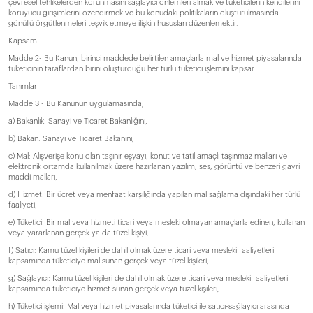
çevresel tehlikelerden korunmasını sağlayıcı önlemleri almak ve tüketicilerin kendilerini
koruyucu girişimlerini özendirmek ve bu konudaki politikaların oluşturulmasında
gönüllü örgütlenmeleri teşvik etmeye ilişkin hususları düzenlemektir.
Kapsam
Madde 2- Bu Kanun, birinci maddede belirtilen amaçlarla mal ve hizmet piyasalarında
tüketicinin taraflardan birini oluşturduğu her türlü tüketici işlemini kapsar.
Tanımlar
Madde 3 - Bu Kanunun uygulamasında;
a) Bakanlık: Sanayi ve Ticaret Bakanlığını,
b) Bakan: Sanayi ve Ticaret Bakanını,
c) Mal: Alışverişe konu olan taşınır eşyayı, konut ve tatil amaçlı taşınmaz malları ve
elektronik ortamda kullanılmak üzere hazırlanan yazılım, ses, görüntü ve benzeri gayri
maddi malları,
d) Hizmet: Bir ücret veya menfaat karşılığında yapılan mal sağlama dışındaki her türlü
faaliyeti,
e) Tüketici: Bir mal veya hizmeti ticari veya mesleki olmayan amaçlarla edinen, kullanan
veya yararlanan gerçek ya da tüzel kişiyi,
f) Satıcı: Kamu tüzel kişileri de dahil olmak üzere ticari veya mesleki faaliyetleri
kapsamında tüketiciye mal sunan gerçek veya tüzel kişileri,
g) Sağlayıcı: Kamu tüzel kişileri de dahil olmak üzere ticari veya mesleki faaliyetleri
kapsamında tüketiciye hizmet sunan gerçek veya tüzel kişileri,
h) Tüketici işlemi: Mal veya hizmet piyasalarında tüketici ile satıcı-sağlayıcı arasında