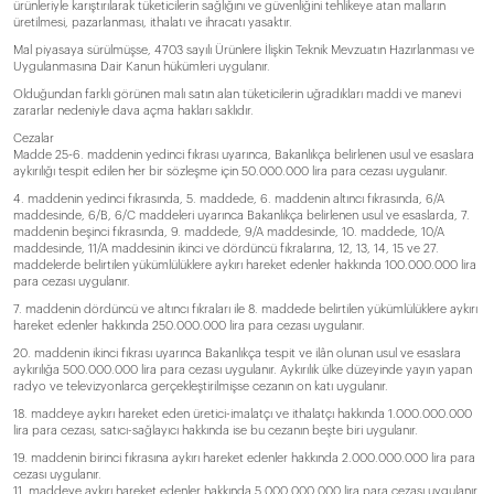
ürünleriyle karıştırılarak tüketicilerin sağlığını ve güvenliğini tehlikeye atan malların
üretilmesi, pazarlanması, ithalatı ve ihracatı yasaktır.
Mal piyasaya sürülmüşse, 4703 sayılı Ürünlere İlişkin Teknik Mevzuatın Hazırlanması ve
Uygulanmasına Dair Kanun hükümleri uygulanır.
Olduğundan farklı görünen malı satın alan tüketicilerin uğradıkları maddi ve manevi
zararlar nedeniyle dava açma hakları saklıdır.
Cezalar
Madde 25-6. maddenin yedinci fıkrası uyarınca, Bakanlıkça belirlenen usul ve esaslara
aykırılığı tespit edilen her bir sözleşme için 50.000.000 lira para cezası uygulanır.
4. maddenin yedinci fıkrasında, 5. maddede, 6. maddenin altıncı fıkrasında, 6/A
maddesinde, 6/B, 6/C maddeleri uyarınca Bakanlıkça belirlenen usul ve esaslarda, 7.
maddenin beşinci fıkrasında, 9. maddede, 9/A maddesinde, 10. maddede, 10/A
maddesinde, 11/A maddesinin ikinci ve dördüncü fıkralarına, 12, 13, 14, 15 ve 27.
maddelerde belirtilen yükümlülüklere aykırı hareket edenler hakkında 100.000.000 lira
para cezası uygulanır.
7. maddenin dördüncü ve altıncı fıkraları ile 8. maddede belirtilen yükümlülüklere aykırı
hareket edenler hakkında 250.000.000 lira para cezası uygulanır.
20. maddenin ikinci fıkrası uyarınca Bakanlıkça tespit ve ilân olunan usul ve esaslara
aykırılığa 500.000.000 lira para cezası uygulanır. Aykırılık ülke düzeyinde yayın yapan
radyo ve televizyonlarca gerçekleştirilmişse cezanın on katı uygulanır.
18. maddeye aykırı hareket eden üretici-imalatçı ve ithalatçı hakkında 1.000.000.000
lira para cezası, satıcı-sağlayıcı hakkında ise bu cezanın beşte biri uygulanır.
19. maddenin birinci fıkrasına aykırı hareket edenler hakkında 2.000.000.000 lira para
cezası uygulanır.
11. maddeye aykırı hareket edenler hakkında 5.000.000.000 lira para cezası uygulanır.