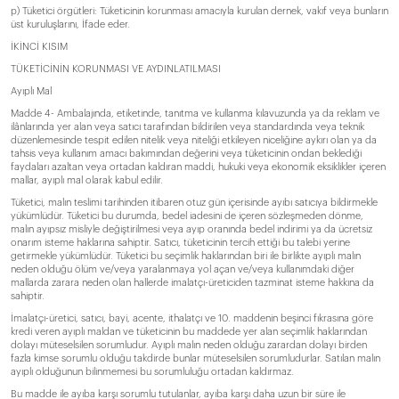
p) Tüketici örgütleri: Tüketicinin korunması amacıyla kurulan dernek, vakıf veya bunların
üst kuruluşlarını, İfade eder.
İKİNCİ KISIM
TÜKETİCİNİN KORUNMASI VE AYDINLATILMASI
Ayıplı Mal
Madde 4- Ambalajında, etiketinde, tanıtma ve kullanma kılavuzunda ya da reklam ve
ilânlarında yer alan veya satıcı tarafından bildirilen veya standardında veya teknik
düzenlemesinde tespit edilen nitelik veya niteliği etkileyen niceliğine aykırı olan ya da
tahsis veya kullanım amacı bakımından değerini veya tüketicinin ondan beklediği
faydaları azaltan veya ortadan kaldıran maddi, hukuki veya ekonomik eksiklikler içeren
mallar, ayıplı mal olarak kabul edilir.
Tüketici, malın teslimi tarihinden itibaren otuz gün içerisinde ayıbı satıcıya bildirmekle
yükümlüdür. Tüketici bu durumda, bedel iadesini de içeren sözleşmeden dönme,
malın ayıpsız misliyle değiştirilmesi veya ayıp oranında bedel indirimi ya da ücretsiz
onarım isteme haklarına sahiptir. Satıcı, tüketicinin tercih ettiği bu talebi yerine
getirmekle yükümlüdür. Tüketici bu seçimlik haklarından biri ile birlikte ayıplı malın
neden olduğu ölüm ve/veya yaralanmaya yol açan ve/veya kullanımdaki diğer
mallarda zarara neden olan hallerde imalatçı-üreticiden tazminat isteme hakkına da
sahiptir.
İmalatçı-üretici, satıcı, bayi, acente, ithalatçı ve 10. maddenin beşinci fıkrasına göre
kredi veren ayıplı maldan ve tüketicinin bu maddede yer alan seçimlik haklarından
dolayı müteselsilen sorumludur. Ayıplı malın neden olduğu zarardan dolayı birden
fazla kimse sorumlu olduğu takdirde bunlar müteselsilen sorumludurlar. Satılan malın
ayıplı olduğunun bilinmemesi bu sorumluluğu ortadan kaldırmaz.
Bu madde ile ayıba karşı sorumlu tutulanlar, ayıba karşı daha uzun bir süre ile