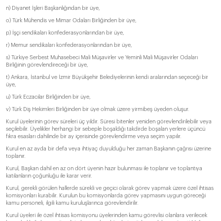
n) Diyanet İşleri Başkanlığından bir üye,
o) Türk Mühendis ve Mimar Odaları Birliğinden bir üye,
p) İşçi sendikaları konfederasyonlarından bir üye,
r) Memur sendikaları konfederasyonlarından bir üye,
s) Türkiye Serbest Muhasebeci Mali Müşavirler ve Yeminli Mali Müşavirler Odaları
Birliğinin görevlendireceği bir üye,
t) Ankara, İstanbul ve İzmir Büyükşehir Belediyelerinin kendi aralarından seçeceği bir
üye,
u) Türk Eczacılar Birliğinden bir üye,
v) Türk Diş Hekimleri Birliğinden bir üye olmak üzere yirmibeş üyeden oluşur.
Kurul üyelerinin görev süreleri üç yıldır. Süresi bitenler yeniden görevlendirilebilir veya
seçilebilir. Üyelikler herhangi bir sebeple boşaldığı takdirde boşalan yerlere üçüncü
fıkra esasları dahilinde bir ay içerisinde görevlendirme veya seçim yapılır.
Kurul en az ayda bir defa veya ihtiyaç duyulduğu her zaman Başkanın çağrısı üzerine
toplanır.
Kurul, Başkan dahil en az on dört üyenin hazır bulunması ile toplanır ve toplantıya
katılanların çoğunluğu ile karar verir.
Kurul, gerekli görülen hallerde sürekli ve geçici olarak görev yapmak üzere özel ihtisas
komisyonları kurabilir. Kurulun bu komisyonlarda görev yapmasını uygun göreceği
kamu personeli, ilgili kamu kuruluşlarınca görevlendirilir.
Kurul üyeleri ile özel ihtisas komisyonu üyelerinden kamu görevlisi olanlara verilecek