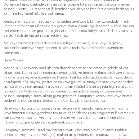
Dönemsel hesap özetinde yer alan asgari ödeme tutarının vadesinde ödenmemesi
halinde; tüketici, 10. maddenin (f) bendinde yer alan gecikme faizi dışında herhangi bir
isim altında yükümlülük altına sokulamaz.
Kredi veren faiz artırımını otuz gün önceden tüketiciye bildirmek zorundadır. Kredi
veren tarafından artırılan faiz oranı geriye dönük olarak uygulanamaz. Tüketici bildirim
tarihinden itibaren en geç altmış gün içinde tüm borcu ödeyip kredi kullanmaya son
verdiği takdirde faiz artışından etkilenmez.
Mal veya hizmetin kredi kartı ile satın alındığı durumlarda, satıcı veya sağlayıcı,
tüketiciden komisyon veya benzeri bir isim altında ilave ödemede bulunmasını
isteyemez.
Süreli Yayınlar
Madde 11- Süreli yayın kuruluşlarınca düzenlenen ve her ne amaç ve şekilde olursa
olsun, bilet, kupon, iştirak numarası, oyun, çekiliş ve benzeri yollarla süreli yayın dışında
ikinci bir ürün ve/veya hizmetin verilmesinin taahhüt edildiği durumlarda; kitap, dergi,
ansiklopedi, afiş, bayrak, poster, sözlü veya görüntülü manyetik bant veya optik disk
gibi süreli yayıncılık amaçlarına aykırı olmayan kültürel ürünler dışında hiçbir mal ya da
hizmetin taahhüdü ve dağıtımı yapılamaz. Bu amaçla kampanya düzenlenmesi
halinde, kampanya süresi altmış günü geçemez. Kampanya konusu mal veya hizmet
bedelinin bir bölümünün tüketici tarafından karşılanması istenemez.
Süreli yayın kuruluşu, kampanyaya ait reklam ve ilânlarında, kampanya konusu mal
veya hizmetin Türkiye genelinde teslim ve ifa tarihlerine ilişkin programını ilân etmek ve
kampanya konusu mal veya hizmetin teslim ve ifasını, kampanyanın bitiminden
itibaren otuz gün içinde yerine getirmek zorundadır.
Kampanya süresince, süreli yayının satış fiyatı, ikinci ürün olarak verilmesi taahhüt
edilen mal veya hizmetin yol açtığı maliyet artışı nedeniyle artırılamaz. Kampanya