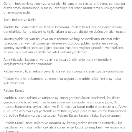
Garanti belgesiyle satılmak zorunda olan bir sanayi malının garanti süresi sonrasında
arızalanması durumunda, o malın Bakanlıkça belirlenen azami tamir süresi içerisinde
onarımı zorunludur.
Ticari Reklam ve İlanlar
Madde 16- Ticari reklam ve ilânların kanunlara, Reklam Kurulunca belirlenen ilkelere,
genel ahlaka, kamu düzenine, kişilik haklarına uygun, dürüst ve doğru olmaları esastır.
Tüketiciyi aldatıcı, yanıltıcı veya onun tecrübe ve bilgi noksanlıklarını istismar edici,
tüketicinin can ve mal güvenliğini tehlikeye düşürücü, şiddet hareketlerini ve suç
işlemeyi özendirici, kamu sağlığını bozucu, hastaları, yaşlıları, çocukları ve özürlüleri
istismar edici reklam ve ilânlar ve örtülü reklam yapılamaz.
Aynı ihtiyaçları karşılayan ya da aynı amaca yönelik rakip mal ve hizmetlerin
karşılaştırmalı reklamları yapılabilir.
Reklam veren, ticari reklam veya ilânda yer alan somut iddiaları ispatla yükümlüdür.
Reklam verenler, reklamcılar ve mecra kuruluşları bu madde hükümlerine uymakla
yükümlüdürler.
Reklam Kurulu
Madde 17-Ticari reklam ve ilânlarda uyulması gereken ilkeleri belirlemek, bu ilkeler
çerçevesinde ticari reklam ve ilânları incelemek ve inceleme sonucuna göre, 16.
madde hükümlerine aykırı reklam ve ilânları üç aya kadar tedbiren durdurma ve/veya
durdurma ve/veya aynı yöntemle düzeltme ve/veya para cezası verme hususlarında
görevli bir Reklam Kurulu oluşturulur. Reklam Kurulu kararları Bakanlıkça uygulanır.
Reklam Kurulu, ticari reklam ve ilânlarda uyulması gereken ilkeleri belirlemede; ülke
koşullarının yanı sıra, reklamcılık alanında evrensel kabul görmüş tanım ve kuralları da
dikkate alır.