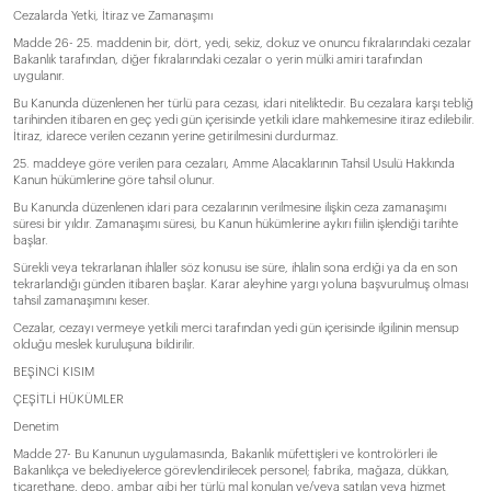
Cezalarda Yetki, İtiraz ve Zamanaşımı
Madde 26- 25. maddenin bir, dört, yedi, sekiz, dokuz ve onuncu fıkralarındaki cezalar
Bakanlık tarafından, diğer fıkralarındaki cezalar o yerin mülki amiri tarafından
uygulanır.
Bu Kanunda düzenlenen her türlü para cezası, idari niteliktedir. Bu cezalara karşı tebliğ
tarihinden itibaren en geç yedi gün içerisinde yetkili idare mahkemesine itiraz edilebilir.
İtiraz, idarece verilen cezanın yerine getirilmesini durdurmaz.
25. maddeye göre verilen para cezaları, Amme Alacaklarının Tahsil Usulü Hakkında
Kanun hükümlerine göre tahsil olunur.
Bu Kanunda düzenlenen idari para cezalarının verilmesine ilişkin ceza zamanaşımı
süresi bir yıldır. Zamanaşımı süresi, bu Kanun hükümlerine aykırı fiilin işlendiği tarihte
başlar.
Sürekli veya tekrarlanan ihlaller söz konusu ise süre, ihlalin sona erdiği ya da en son
tekrarlandığı günden itibaren başlar. Karar aleyhine yargı yoluna başvurulmuş olması
tahsil zamanaşımını keser.
Cezalar, cezayı vermeye yetkili merci tarafından yedi gün içerisinde ilgilinin mensup
olduğu meslek kuruluşuna bildirilir.
BEŞİNCİ KISIM
ÇEŞİTLİ HÜKÜMLER
Denetim
Madde 27- Bu Kanunun uygulamasında, Bakanlık müfettişleri ve kontrolörleri ile
Bakanlıkça ve belediyelerce görevlendirilecek personel; fabrika, mağaza, dükkan,
ticarethane, depo, ambar gibi her türlü mal konulan ve/veya satılan veya hizmet