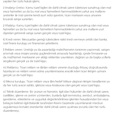
yapılan her türlü hukuki işlemi,
ı) İmalatçı-Üretici: Kamu tüzel kişileri de dahil olmak üzere tüketiciye sunulmuş olan mal
veya hizmetleri ya da bu mal veya hizmetlerin hammaddelerini yahut ara mallarını
üretenler ile mal üzerine kendi ayırt edici işaretini, ticari markasını veya unvanını
koyarak satışa sunanları,
j) İthalatçı: Kamu tüzel kişileri de dahil olmak üzere tüketiciye sunulmuş olan mal veya
hizmetleri ya da bu mal veya hizmetlerin hammaddelerini yahut ara mallarını yurt
dışından getirerek satışa sunan gerçek veya tüzel kişiyi,
k) Kredi veren: Mevzuatları gereği tüketicilere nakit kredi vermeye yetkili olan banka,
özel finans kuruluşu ve finansman şirketlerini,
l) Reklam veren: Ürettiği ya da pazarladığı malın/hizmetin tanıtımını yaptırmak, satışını
artırmak veya imajını yaratıp güçlendirmek amacıyla hazırlattığı, içinde firmasının ya
da mal/hizmet markasının yer aldığı reklamları yayınlatan, dağıtan ya da başka yollarla
sergileyen gerçek ya da tüzel kişiyi,
m) Reklamcı: Ticari reklam ve ilânları reklam verenin duyduğu ihtiyaç doğrultusunda
hazırlayan ve reklam veren adına yayınlanmasına aracılık eden ticari iletişim uzmanı
gerçek ya da tüzel kişiyi,
n) Mecra kuruluşu: Ticari reklam veya ilânı hedef kitleye ulaştıran iletişim kanallarının ya
da her türlü aracın sahibi, işleticisi veya kiralayıcısı olan gerçek veya tüzel kişiyi,
o) Teknik düzenleme: Bir ürünün ve hizmetin, ilgili idari hükümler de dahil olmak üzere,
özellikleri, işleme ve üretim yöntemleri, bunlarla ilgili terminoloji, sembol, ambalajlama,
işaretleme, etiketleme ve uygunluk değerlendirilmesi işlemleri hususlarından biri veya
birkaçını belirten ilgili Bakanlık tarafından Resmi Gazetede yayımlanarak mecburi
uygulamaya konulan standartlar dahil olmak üzere uyulması zorunlu olan her türlü
düzenlemeyi,