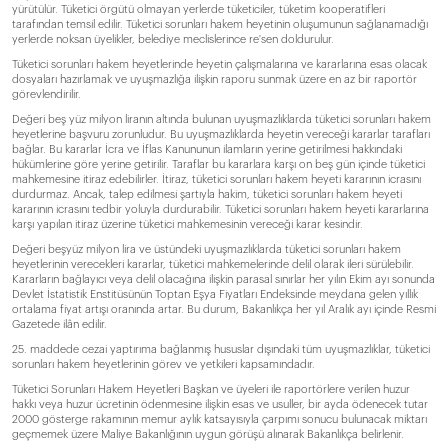
yürütülür. Tüketici örgütü olmayan yerlerde tüketiciler, tüketim kooperatifleri
tarafından temsil edilir. Tüketici sorunları hakem heyetinin oluşumunun sağlanamadığı
yerlerde noksan üyelikler, belediye meclislerince re'sen doldurulur.
Tüketici sorunları hakem heyetlerinde heyetin çalışmalarına ve kararlarına esas olacak
dosyaları hazırlamak ve uyuşmazlığa ilişkin raporu sunmak üzere en az bir raportör
görevlendirilir.
Değeri beş yüz milyon liranın altında bulunan uyuşmazlıklarda tüketici sorunları hakem
heyetlerine başvuru zorunludur. Bu uyuşmazlıklarda heyetin vereceği kararlar tarafları
bağlar. Bu kararlar İcra ve İflas Kanununun ilamların yerine getirilmesi hakkındaki
hükümlerine göre yerine getirilir. Taraflar bu kararlara karşı on beş gün içinde tüketici
mahkemesine itiraz edebilirler. İtiraz, tüketici sorunları hakem heyeti kararının icrasını
durdurmaz. Ancak, talep edilmesi şartıyla hakim, tüketici sorunları hakem heyeti
kararının icrasını tedbir yoluyla durdurabilir. Tüketici sorunları hakem heyeti kararlarına
karşı yapılan itiraz üzerine tüketici mahkemesinin vereceği karar kesindir.
Değeri beşyüz milyon lira ve üstündeki uyuşmazlıklarda tüketici sorunları hakem
heyetlerinin verecekleri kararlar, tüketici mahkemelerinde delil olarak ileri sürülebilir.
Kararların bağlayıcı veya delil olacağına ilişkin parasal sınırlar her yılın Ekim ayı sonunda
Devlet İstatistik Enstitüsünün Toptan Eşya Fiyatları Endeksinde meydana gelen yıllık
ortalama fiyat artışı oranında artar. Bu durum, Bakanlıkça her yıl Aralık ayı içinde Resmi
Gazetede ilân edilir.
25. maddede cezai yaptırıma bağlanmış hususlar dışındaki tüm uyuşmazlıklar, tüketici
sorunları hakem heyetlerinin görev ve yetkileri kapsamındadır.
Tüketici Sorunları Hakem Heyetleri Başkan ve üyeleri ile raportörlere verilen huzur
hakkı veya huzur ücretinin ödenmesine ilişkin esas ve usuller, bir ayda ödenecek tutar
2000 gösterge rakamının memur aylık katsayısıyla çarpımı sonucu bulunacak miktarı
geçmemek üzere Maliye Bakanlığının uygun görüşü alınarak Bakanlıkça belirlenir.