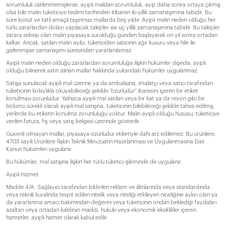
sorumluluk üstlenmemişlerse, ayıplı maldan sorumluluk, ayıp daha sonra ortaya çıkmış
olsa bile malın tüketiciye teslimi tarihinden itibaren iki yıllık zamanaşımına tabidir. Bu
süre konut ve tatil amaçlı taşınmaz mallarda beş yıldır. Ayıplı malın neden olduğu her
türlü zararlardan dolayı yapılacak talepler ise üç yıllık zamanaşımına tabidir. Bu talepler
zarara sebep olan malın piyasaya sürüldüğü günden başlayarak on yıl sonra ortadan
kalkar. Ancak, satılan malın ayıbı, tüketiciden satıcının ağır kusuru veya hile ile
gizlenmişse zamanaşımı süresinden yararlanılamaz.
Ayıplı malın neden olduğu zararlardan sorumluluğa ilişkin hükümler dışında, ayıplı
olduğu bilinerek satın alınan mallar hakkında yukarıdaki hükümler uygulanmaz.
Satışa sunulacak ayıplı mal üzerine ya da ambalajına, imalatçı veya satıcı tarafından
tüketicinin kolaylıkla okuyabileceği şekilde "özürlüdür" ibaresini içeren bir etiket
konulması zorunludur. Yalnızca ayıplı mal satılan veya bir kat ya da reyon gibi bir
bölümü sürekli olarak ayıplı mal satışına, tüketicinin bilebileceği şekilde tahsis edilmiş
yerlerde bu etiketin konulma zorunluluğu yoktur. Malın ayıplı olduğu hususu, tüketiciye
verilen fatura, fiş veya satış belgesi üzerinde gösterilir.
Güvenli olmayan mallar, piyasaya özürlüdür etiketiyle dahi arz edilemez. Bu ürünlere,
4703 sayılı Ürünlere İlişkin Teknik Mevzuatın Hazırlanması ve Uygulanmasına Dair
Kanun hükümleri uygulanır.
Bu hükümler, mal satışına ilişkin her türlü tüketici işleminde de uygulanır.
Ayıplı Hizmet
Madde 4/A- Sağlayıcı tarafından bildirilen reklam ve ilânlarında veya standardında
veya teknik kuralında tespit edilen nitelik veya niteliği etkileyen niceliğine aykırı olan ya
da yararlanma amacı bakımından değerini veya tüketicinin ondan beklediği faydaları
azaltan veya ortadan kaldıran maddi, hukuki veya ekonomik eksiklikler içeren
hizmetler, ayıplı hizmet olarak kabul edilir.