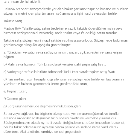
tarafından derhal giderilir.
Bakanlık standart sözleşmelerde yer alan haksız şartların tespit edilmesine ve bunların
sözleşme metninden çıkartılmasının sağlanmasına ilişkin usul ve esasları belirler.
Taksitle Satış
Madde 6/A- Taksitle satış, satım bedelinin en az iki taksitle ödendiği ve malın veya
hizmetin sözleşmenin düzenlendiği anda teslim veya ifa edildiği satım türüdür.
Taksitle satış sözleşmesinin yazılı şekilde yapılması zorunludur. Sözleşmede bulunması
gereken asgari koşullar aşağıda gösterilmiştir:
a) Tüketicinin ve satıcı veya sağlayıcının isim, unvan, açık adresleri ve varsa erişim
bilgileri,
b) Malın veya hizmetin Türk Lirası olarak vergiler dahil peşin satış fiyatı,
c) Vadeye göre faiz ile birlikte ödenecek Türk Lirası olarak toplam satış fiyatı,
d) Faiz miktarı, faizin hesaplandığı yıllık oran ve sözleşmede belirlenen faiz oranının
yüzde otuz fazlasını geçmemek üzere gecikme faizi oranı,
e) Peşinat tutarı,
f) Ödeme planı,
g) Borçlunun temerrüde düşmesinin hukuki sonuçları.
Satıcı veya sağlayıcı, bu bilgilerin sözleşmede yer almasını sağlamak ve taraflar
arasında akdedilen sözleşmenin bir nüshasını tüketiciye vermekle yükümlüdür.
Sözleşmeden ayrı olarak kıymetli evrak niteliğinde senet düzenlenecekse, bu senet,
her bir taksit ödemesi için ayrı ayrı olacak şekilde ve sadece nama yazılı olarak
düzenlenir. Aksi takdirde, kambiyo senedi geçersizdir.