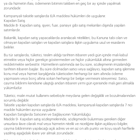
ya da hizmetin ifası, ödemenin bitimini takiben en geç bir ay içinde yapılmak
zorundadır.
Kampanyalı taksitle satışlarda 6/A maddesi hükümleri de uygulanır.
Kapıdan Satış
Madde 8- Kapıdan satış; işyeri, fuar, panayır gibi satış mekanları dışında yapılan
satımlardır.
Bakanlık, kapıdan satış yapacaklarda aranılacak nitelikleri, bu Kanuna tabi olan ve
olmayan kapıdan satışları ve kapıdan satışlara ilişkin uygulama usul ve esaslarını
belirler.
Bu tür satışlarda; tüketici, teslim aldığı tarihten itibaren yedi gün içinde malı kabul
etmekte veya hiçbir gerekçe göstermeden ve hiçbir yükümlülük altına girmeden
reddetmekte serbesttir. Hizmetlerin satımında ise bu süre, sözleşmenin imzalandığı
tarihten itibaren başlar. Bu süre dolmadan satıcı veya sağlayıcı, kapıdan satış işlemine
konu mal veya hizmet karşılığında tüketiciden herhangi bir isim altında ödeme
yapmasını veya borç altına sokan herhangi bir belge vermesini isteyemez. Satıcı,
cayma bildirimi kendisine ulaştığı andan itibaren yirmi gün içerisinde malı geri almakla
yükümlüdür.
Tüketici, malın mutat kullanımı sebebiyle meydana gelen değişiklik ve bozulmalarından
sorumlu değildir.
Taksitle yapılan kapıdan satışlarda 6/A maddesi, kampanyalı kapıdan satışlarda 7 nci
madde hükümleri ayrıca uygulanır.
Kapıdan Satışlarda Satıcının ve Sağlayıcının Yükümlülüğü
Madde 9- Kapıdan satış sözleşmelerinde, sözleşmede bulunması gereken diğer
unsurlara ilave olarak mal veya hizmetin nitelik ve niceliğine ilişkin açıklayıcı bilgiler,
cayma bildiriminin yapılacağı açık adres ve en az on altı punto ve koyu siyah harflerle
yazılmış aşağıdaki ibare yer almak zorundadır: