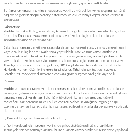
sunulan yerlerde denetleme, inceleme ve araştırma yapmaya yetkilidirler.
Bu Kanunun kapsamına giren hususlarda yetkili ve görevli kişi ve kuruluşlara her türlü
bilgi ve belgelerin doğru olarak gösterilmesi ve asıl ve onaylı kopyalarının verilmesi
zorunludur.
Laboratuar
Madde 28- Bakanlık ilaç, müstahzar, kozmetik ve gıda maddeleri analizleri hariç olmak
üzere, bu Kanunun uygulanması için resmi ve özel kuruluşların kurulu bulunan
laboratuvarlarından yararlanabilir.
Bakanlıkça yapılan denetimler sırasında alınan numunelerin test ve muayeneleri resmi
veya özel kuruluş laboratuvarlarında yaptırılabilir. Test ve muayene ücretleri 29.
maddedeki özel ödenekten karşılanır. Test ve muayene sonuçlarının ilgili standarda
veya teknik düzenlemeye aykırı çıkması halinde buna ilişkin tüm giderler üretici veya
ithalatçı tarafından ödenir. Bu giderler, 6183 sayılı Amme Alacaklarının Tahsil Usulü
Hakkında Kanun hükümlerine göre tahsil olunur. Tahsil olunan test ve muayene
ücretleri 29. maddede düzenlenen esaslara göre bütçeye özel gelir kaydedilir.
Ödenek
Madde 29- Tüketici Konseyi, tüketici sorunları hakem heyetleri ve Reklam Kurulunun
kuruluş ve çalışmalarına ilişkin masraflar, tüketici dernekleri ve bunların üst kuruluşlarına
yapılacak maddi yardımlar, Bakanlığın tüketicinin korunması amacına yönelik
masrafları, sair harcamalar ve usul ve esasları Maliye Bakanlığının uygun görüşü
üzerine Sanayi ve Ticaret Bakanlığınca tespit edilecek miktarlarda personele yapılacak
ek ödemede;
a) Bakanlık bütçesine konulacak ödenekten,
b) Yeni kurulacak olan anonim ve limited şirket statüsündeki tüm ortaklıkların
sermayelerinin ve sermaye artırımı halinde, artan kısmın binde biri nispetinde yapılacak