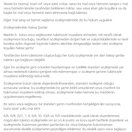
Aksine bir teamül, ticarî örf veya adet yoksa, satıcı bir mal veya hizmetin satışını o mal
veya hizmetin kendisi tarafından belirlenen miktar, sayı veya ebat gibi koşullara ya da
başka bir mal veya hizmetin satın alınmasına bağlı kılamaz.
Diğer mal satışı ve hizmet sağlama sözleşmelerinde de bu hüküm uygulanır.
Sözleşmelerdeki Haksız Şartlar
Madde 6- Satıcı veya sağlayıcının tüketiciyle müzakere etmeden, tek taraflı olarak
sözleşmeye koyduğu, tarafların sözleşmeden doğan hak ve yükümlülüklerinde iyi niyet
kuralına aykırı düşecek biçimde tüketici aleyhine dengesizliğe neden olan sözleşme
koşulları haksız şarttır.
Taraflardan birini tüketicinin oluşturduğu her türlü sözleşmede yer alan haksız şartlar
tüketici için bağlayıcı değildir.
Eğer bir sözleşme şartı önceden hazırlanmışsa ve özellikle standart sözleşmede yer
alması nedeniyle tüketici içeriğine etki edememişse, o sözleşme şartının tüketiciyle
müzakere edilmediği kabul edilir.
Sözleşmenin bütün olarak değerlendirilmesinden, standart sözleşme olduğu
sonucuna varılırsa, bu sözleşmedeki bir şartın belirli unsurlarının veya münferit bir
hükmünün müzakere edilmiş olması, sözleşmenin kalan kısmına bu maddenin
uygulanmasını engellemez.
Bir satıcı veya sağlayıcı, bir standart şartın münferiden tartışıldığını ileri sürüyorsa,
bunu ispat yükü ona aittir.
6/A, 6/B, 6/C, 7, 9, 9/A, 10, 10/A ve 11/A maddelerinde yazılı olarak düzenlenmesi
öngörülen tüketici sözleşmeleri en az on iki punto ve koyu siyah harflerle düzenlenir ve
sözleşmede bulunması gereken şartlardan bir veya birkaçının bulunmaması
durumunda eksiklik sözleşmenin geçerliliğini etkilemez. Bu eksiklik satıcı veya sağlayıcı