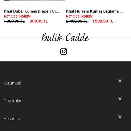
İthal Dubai Kumaş Drapeli Crop Etek Takım Siyah
İthal Hürrem Kumaş Bağlama Detay Tulum Mavi
NET %35 İNDIRIM
NET %35 İNDIRIM
1.399,99 TL
909,99 TL
2.459,99 TL
1.598,99 TL
Kurumsal
Duyurular
Hesabım