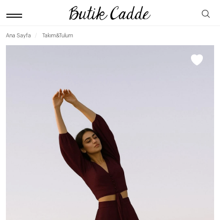
Ana Sayfa
Takım&Tulum