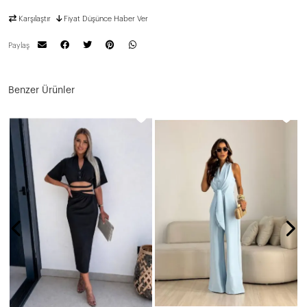
Karşılaştır
Fiyat Düşünce Haber Ver
Paylaş
Benzer Ürünler
N
2