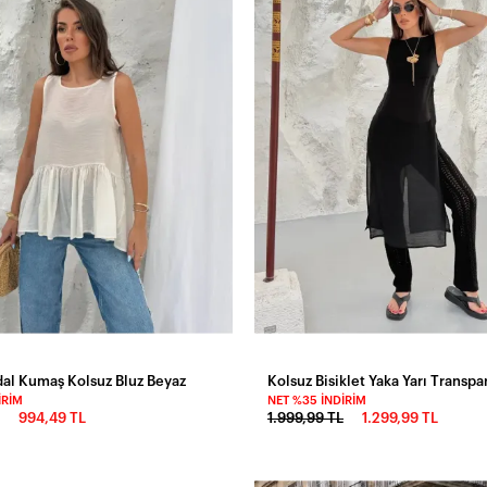
l Kumaş Kolsuz Bluz Beyaz
IRIM
NET %35 İNDIRIM
994,49 TL
1.999,99 TL
1.299,99 TL