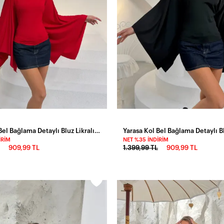
Yarasa Kol Bel Bağlama Detaylı Bluz Likralı Esnek Kumaş
IRIM
NET %35 İNDIRIM
909,99 TL
1.399,99 TL
909,99 TL