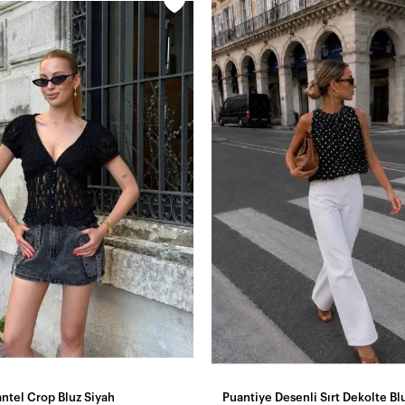
ntel Crop Bluz Siyah
Puantiye Desenli Sırt Dekolte Bl