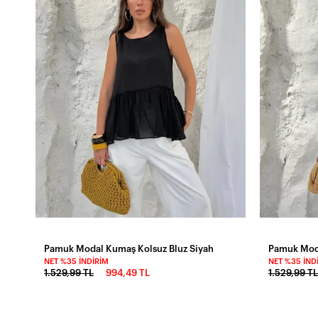
Pamuk Modal Kumaş Kolsuz Bluz Siyah
Pamuk Moda
NET %35 İNDIRIM
NET %35 İND
1.529,99 TL
994,49 TL
1.529,99 TL