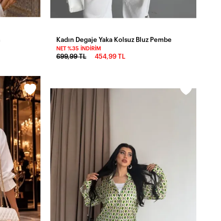
m
Kadın Degaje Yaka Kolsuz Bluz Pembe
NET %35 İNDIRIM
699,99 TL
454,99 TL