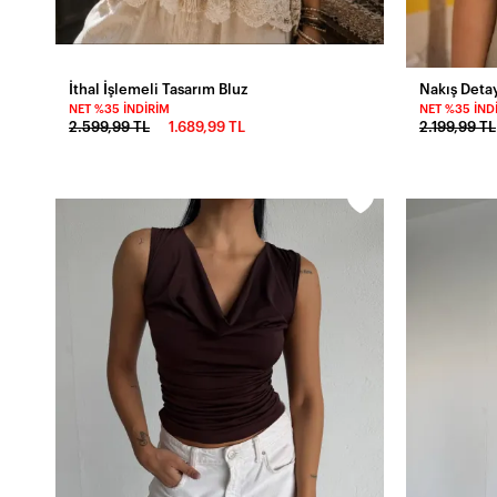
İthal İşlemeli Tasarım Bluz
Nakış Deta
NET %35 İNDIRIM
NET %35 İND
2.599,99 TL
1.689,99 TL
2.199,99 TL