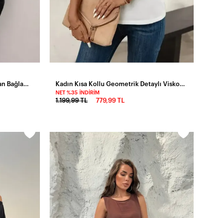
Kadın Askılı Kruvaze Yakalı Yandan Bağlamalı Viskon Bluz
Kadın Kısa Kollu Geometrik Detaylı Viskon Bluz
NET %35 İNDIRIM
1.199,99 TL
779,99 TL