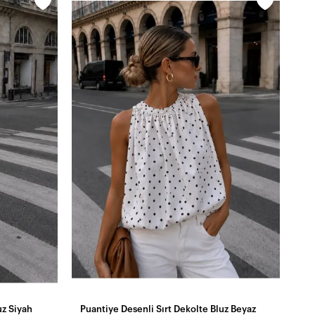
uz Siyah
Puantiye Desenli Sırt Dekolte Bluz Beyaz