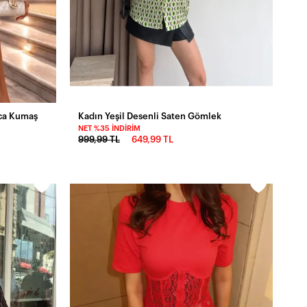
ica Kumaş
Kadın Yeşil Desenli Saten Gömlek
NET %35 İNDIRIM
999,99 TL
649,99 TL