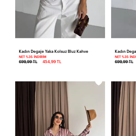
Kadın Degaje Yaka Kolsuz Bluz Kahve
Kadın Dega
NET %35 İNDIRIM
NET %35 İND
699,99 TL
454,99 TL
699,99 TL