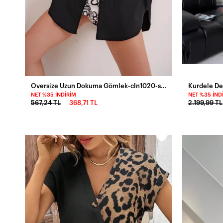
Oversize Uzun Dokuma Gömlek-cln1020-syh
Kurdele De
NET %35 İNDIRIM
NET %35 İND
567,24 TL
368,71 TL
2.199,99 TL