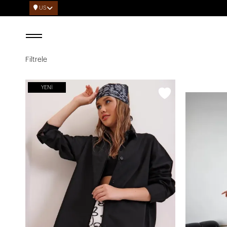
US
Filtrele
YENI