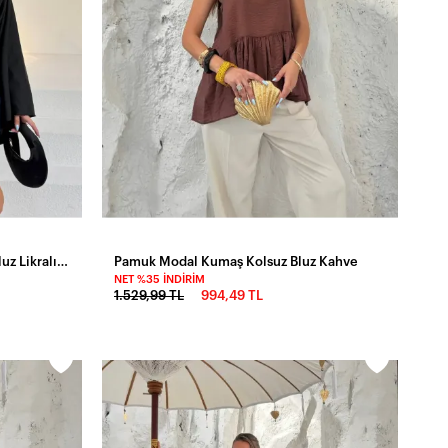
Yarasa Kol Bel Bağlama Detaylı Bluz Likralı Esnek Kumaş
Pamuk Modal Kumaş Kolsuz Bluz Kahve
NET %35 İNDIRIM
1.529,99 TL
994,49 TL