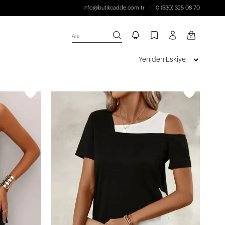
info@butikcadde.com.tr
0 (530) 325 08 70
Ara
0