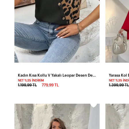
Kadın Kısa Kollu V Yakalı Leopar Desen Detaylı Viskon Bluz
NET %35 İNDIRIM
NET %35 İND
1.199,99 TL
779,99 TL
1.399,99 TL