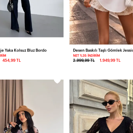
je Yaka Kolsuz Bluz Bordo
Desen Baskılı Taşlı Gömlek Jess
IRIM
NET %35 İNDIRIM
454,99 TL
2.999,99 TL
1.949,99 TL