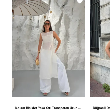
Kolsuz Bisiklet Yaka Yarı Transparan Uzun Modal Tül Tunik Beyaz
Düğmeli Da