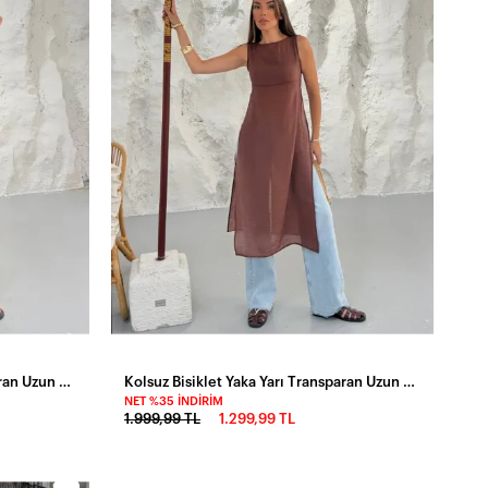
Kolsuz Bisiklet Yaka Yarı Transparan Uzun Modal Tül Tunik Siyah
Kolsuz Bisiklet Yaka Yarı Transparan Uzun Modal Tül Tunik Kahve
NET %35 İNDIRIM
1.999,99 TL
1.299,99 TL