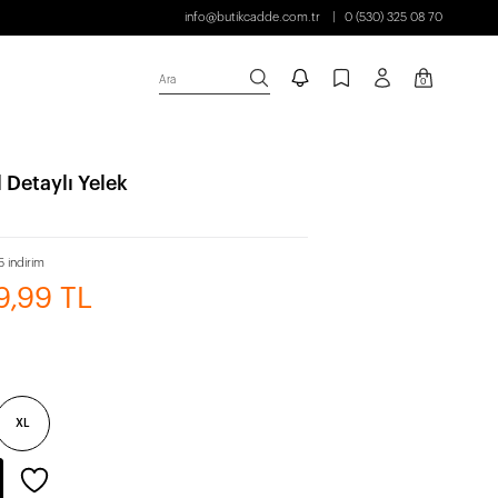
info@butikcadde.com.tr
0 (530) 325 08 70
Ara
0
 Detaylı Yelek
 indirim
9,99 TL
XL