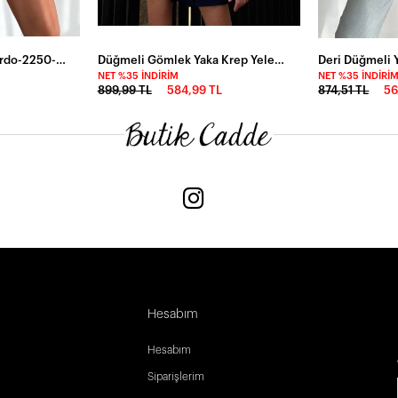
Deri Düğmeli Yelek Bordo-2250-brd
Düğmeli Gömlek Yaka Krep Yelek Beyaz
NET %35 İNDIRIM
NET %35 İNDIRI
899,99 TL
584,99 TL
874,51 TL
56
Hesabım
Hesabım
Siparişlerim