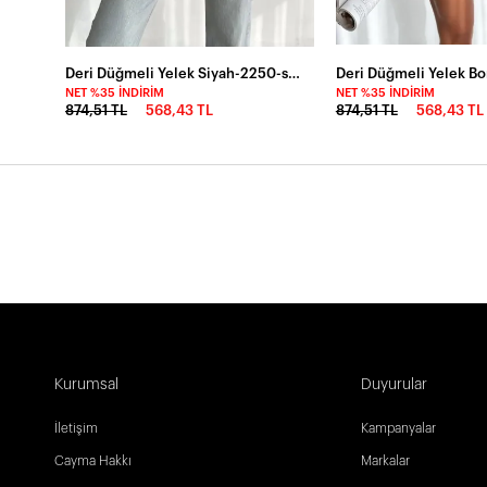
Düğmeli Gömlek Yaka Krep Yelek Beyaz
Deri Düğmeli Yelek Siyah-2250-syh
NET %35 İNDIRIM
NET %35 İNDIRIM
874,51 TL
568,43 TL
874,51 TL
568,43 TL
Kurumsal
Duyurular
İletişim
Kampanyalar
Cayma Hakkı
Markalar