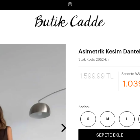
Asimetrik Kesim Dantel
Stok Kodu
2652-kh
Sepette %35
1.599,99 TL
1.03
Beden:
S
M
L
SEPETE EKLE