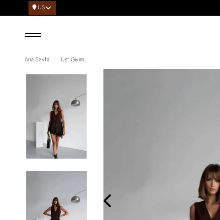
US
Ana Sayfa
Üst Giyim