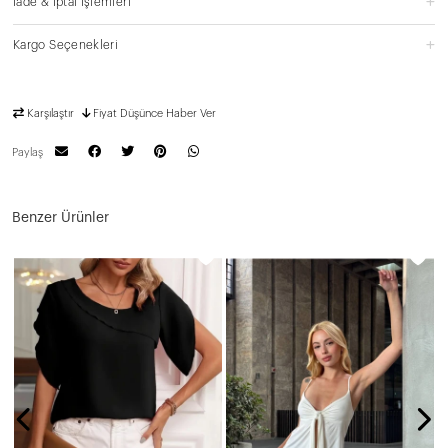
İade & İptal İşlemleri
Kargo Seçenekleri
Karşılaştır
Fiyat Düşünce Haber Ver
Paylaş
Benzer Ürünler
N
4