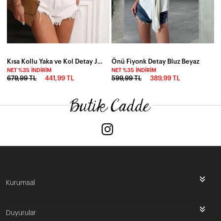
Kısa Kollu Yaka ve Kol Detay Jesica Bluz
Önü Fiyonk Detay Bluz Beyaz
NET %35 İNDIRIM
NET %35 İNDIRIM
679,99 TL
441,99 TL
599,99 TL
389,99 TL
Kurumsal
Duyurular