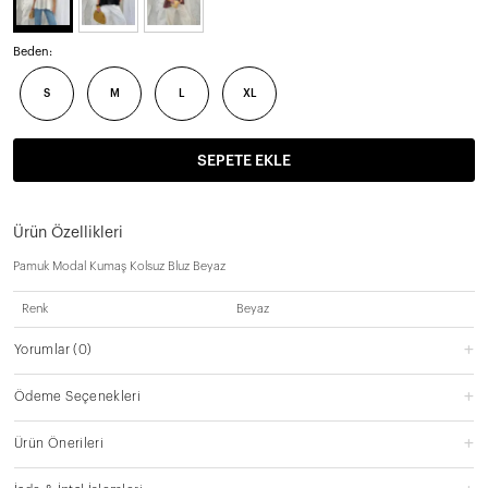
Beden:
S
M
L
XL
SEPETE EKLE
Ürün Özellikleri
Pamuk Modal Kumaş Kolsuz Bluz Beyaz
Renk
Beyaz
Yorumlar
(0)
Ödeme Seçenekleri
Ürün Önerileri