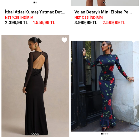
İthal Atlas Kumaş Yırtmaç Detay Elbise Sarı
Volan Detaylı Mini Elbise Pembe
NET %35 İNDIRIM
NET %35 İNDIRIM
2.399,99 TL
1.559,99 TL
3.999,99 TL
2.599,99 TL