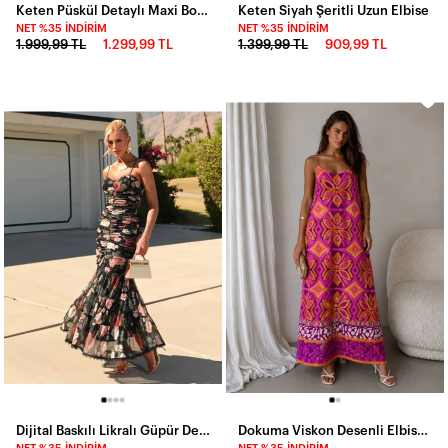
Keten Püskül Detaylı Maxi Boy Yazlık Elbise
Keten Siyah Şeritli Uzun Elbise
NET %35 İNDIRIM
NET %35 İNDIRIM
1.999,99 TL
1.299,99 TL
1.399,99 TL
909,99 TL
Dijital Baskılı Likralı Güpür Detar Maxi Elbise
Dokuma Viskon Desenli Elbise Kırmızı