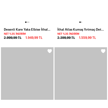
Desenli Kare Yaka Elbise İthal Krep Kumas
İthal Atlas Kumaş Yırtmaç Detay Elbise Siyah
NET %35 İNDIRIM
NET %35 İNDIRIM
2.999,99 TL
1.949,99 TL
2.399,99 TL
1.559,99 TL