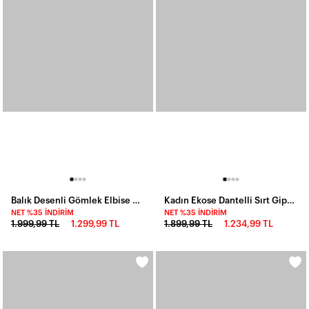
Balık Desenli Gömlek Elbise Kırmızı
Kadın Ekose Dantelli Sırt Gipeli Elbise Mavi
NET %35 İNDIRIM
NET %35 İNDIRIM
1.999,99 TL
1.299,99 TL
1.899,99 TL
1.234,99 TL