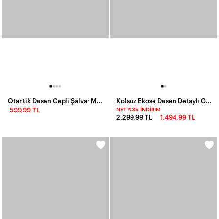
Otantik Desen Cepli Şalvar Model Elbise Yeşil
Kolsuz Ekose Desen Detaylı Gömlek Elbise Beyaz
599,99 TL
NET %35 İNDIRIM
2.299,99 TL
1.494,99 TL