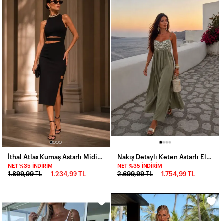
İthal Atlas Kumaş Astarlı Midi Boy Dekolteli Elbise
Nakış Detaylı Keten Astarlı Elbise
NET %35 İNDIRIM
NET %35 İNDIRIM
1.899,99 TL
1.234,99 TL
2.699,99 TL
1.754,99 TL