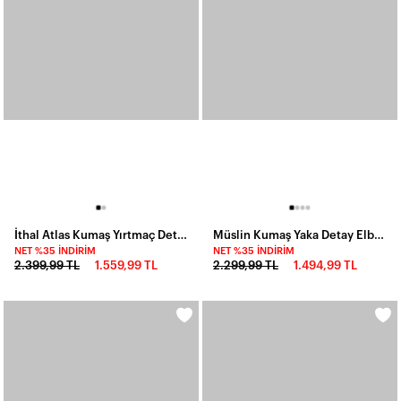
İthal Atlas Kumaş Yırtmaç Detay Elbise Mavi
Müslin Kumaş Yaka Detay Elbise Haki
NET %35 İNDIRIM
NET %35 İNDIRIM
2.399,99 TL
1.559,99 TL
2.299,99 TL
1.494,99 TL