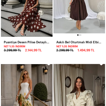
Puantiye Desen Pilise Detaylı Şifon Elbise Kahve
Askılı Bel Oturtmalı Midi Elbise Kahve
NET %35 İNDIRIM
NET %35 İNDIRIM
3.299,99 TL
2.144,99 TL
2.299,99 TL
1.494,99 TL