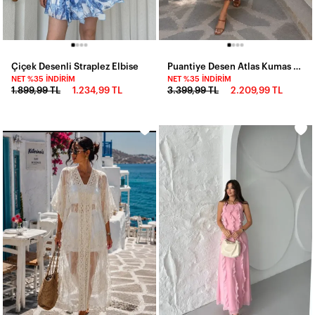
Çiçek Desenli Straplez Elbise
Puantiye Desen Atlas Kumas Elbise Kahve
NET %35 İNDIRIM
NET %35 İNDIRIM
1.899,99 TL
1.234,99 TL
3.399,99 TL
2.209,99 TL