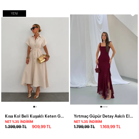
YENI
Kısa Kol Beli Kuşaklı Keten Gömlek Elbise
Yırtmaç Güpür Detay Askılı Elbise Bordo
NET %35 İNDIRIM
NET %35 İNDIRIM
1.399,99 TL
909,99 TL
1.799,99 TL
1.169,99 TL