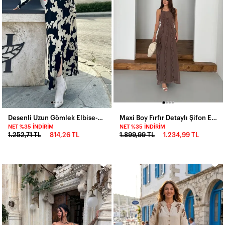
Desenli Uzun Gömlek Elbise-700-3413-syh
Maxi Boy Fırfır Detaylı Şifon Elbise
NET %35 İNDIRIM
NET %35 İNDIRIM
1.252,71 TL
814,26 TL
1.899,99 TL
1.234,99 TL