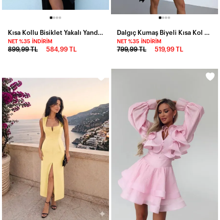
Kısa Kollu Bisiklet Yakalı Yandan Yırtmaçlı Büzgülü Janjan Krep Elbise
Dalgıç Kumaş Biyeli Kısa Kol Mini Elbise Siyah
NET %35 İNDIRIM
NET %35 İNDIRIM
899,99 TL
584,99 TL
799,99 TL
519,99 TL