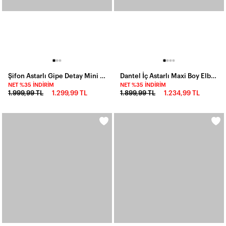
Şifon Astarlı Gipe Detay Mini Elbise Mavi
Dantel İç Astarlı Maxi Boy Elbise Siyah
NET %35 İNDIRIM
NET %35 İNDIRIM
1.999,99 TL
1.299,99 TL
1.899,99 TL
1.234,99 TL