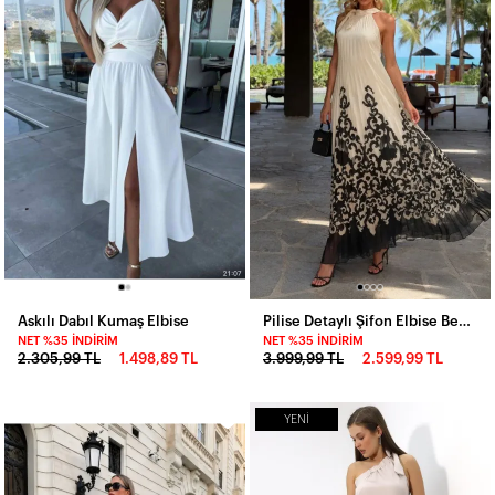
Askılı Dabıl Kumaş Elbise
Pilise Detaylı Şifon Elbise Beyaz
NET %35 İNDIRIM
NET %35 İNDIRIM
2.305,99 TL
1.498,89 TL
3.999,99 TL
2.599,99 TL
YENI