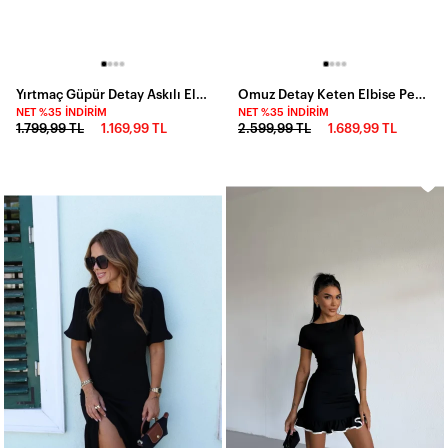
Yırtmaç Güpür Detay Askılı Elbise Sarı
Omuz Detay Keten Elbise Pembe
NET %35 İNDIRIM
NET %35 İNDIRIM
1.799,99 TL
1.169,99 TL
2.599,99 TL
1.689,99 TL