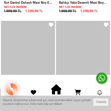
Sırt Dantel Detaylı Maxi Boy Elbise
Balıkçı Yaka Desenli Maxi Boy Elbise
NET %35 İNDIRIM
NET %35 İNDIRIM
1.999,99 TL
1.299,99 TL
1.999,99 TL
1.299,99 TL
ANASAYFA
HESABIM
FAVORILERIM
SEPET
BILDIRIM
Alışveriş deneyiminizi iyileştirmek için yasal düzenlemelere uygun çerezler
TAMAM
(cookies) kullanıyoruz. Daha fazla bilgi için
tıklayın
.
z Kargo! -
- Tüm Ürünlerde Ücretsiz Kargo! -
- Tüm Ürünlerde Ücretsiz 
Straplez Bel Kemer Detay Elbise Kahve
Dijital Baskılı Likralı Glop Detaylı Mini Elbise