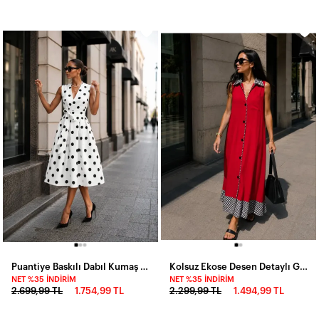
Puantiye Baskılı Dabıl Kumaş Midi Elbise
Kolsuz Ekose Desen Detaylı Gömlek Elbise Beyaz
NET %35 İNDIRIM
NET %35 İNDIRIM
2.699,99 TL
1.754,99 TL
2.299,99 TL
1.494,99 TL