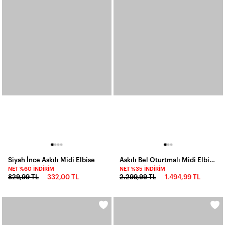
Siyah İnce Askılı Midi Elbise
Askılı Bel Oturtmalı Midi Elbise Yeşil
NET %60 İNDIRIM
NET %35 İNDIRIM
829,99 TL
332,00 TL
2.299,99 TL
1.494,99 TL