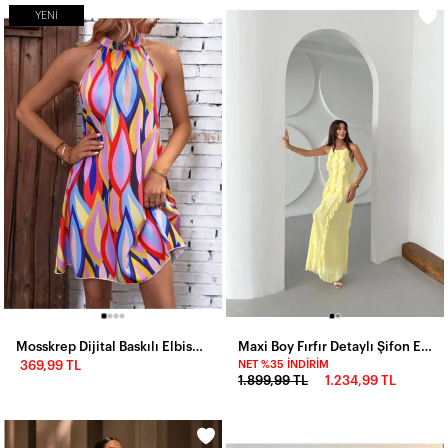
YENI
Mosskrep Dijital Baskılı Elbise-2093-fr
Maxi Boy Fırfır Detaylı Şifon Elbise Sarı
369,99 TL
NET %35 İNDIRIM
1.899,99 TL
1.234,99 TL