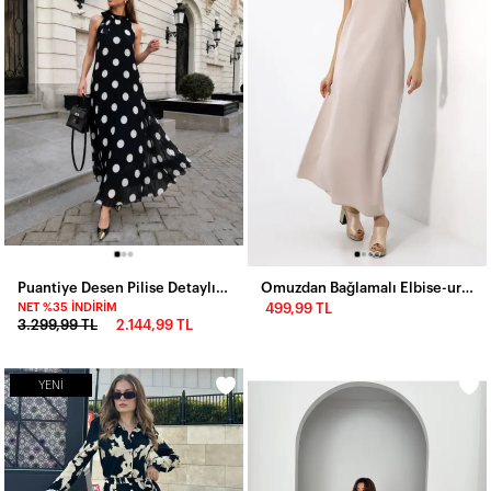
Puantiye Desen Pilise Detaylı Şifon Elbise Siyah
Omuzdan Bağlamalı Elbise-urtfr1001-vz
NET %35 İNDIRIM
499,99 TL
3.299,99 TL
2.144,99 TL
YENI