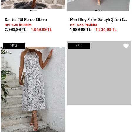
Dantel Tül Pareo Elbise
Maxi Boy Fırfır Detaylı Şifon Elbise
NET %35 İNDIRIM
NET %35 İNDIRIM
2.999,99 TL
1.949,99 TL
1.899,99 TL
1.234,99 TL
YENI
YENI