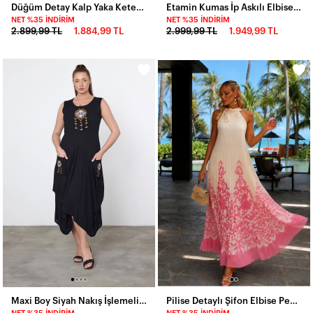
Düğüm Detay Kalp Yaka Keten Elbise
Etamin Kumas İp Askılı Elbise Krem
NET %35 İNDIRIM
NET %35 İNDIRIM
2.899,99 TL
1.884,99 TL
2.999,99 TL
1.949,99 TL
Maxi Boy Siyah Nakış İşlemeli Etnik Viskon Elbise
Pilise Detaylı Şifon Elbise Pembe