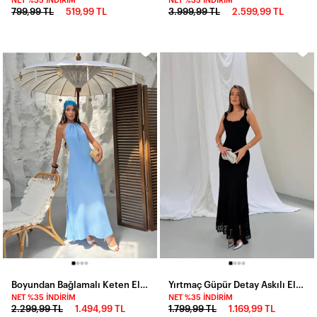
NET %35 İNDIRIM
NET %35 İNDIRIM
799,99 TL
519,99 TL
3.999,99 TL
2.599,99 TL
Boyundan Bağlamalı Keten Elbise Mavi
Yırtmaç Güpür Detay Askılı Elbise Siyah
NET %35 İNDIRIM
NET %35 İNDIRIM
2.299,99 TL
1.494,99 TL
1.799,99 TL
1.169,99 TL