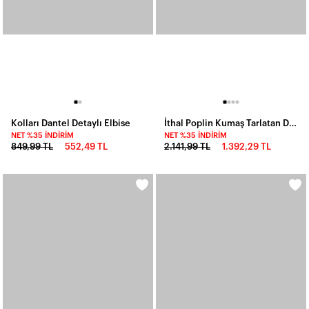
Kolları Dantel Detaylı Elbise
İthal Poplin Kumaş Tarlatan Detay Siyah Elbise
NET %35 İNDIRIM
NET %35 İNDIRIM
849,99 TL
552,49 TL
2.141,99 TL
1.392,29 TL