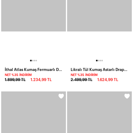
İthal Atlas Kumaş Fermuarlı Drapeli Elbise
Likralı Tül Kumaş Astarlı Drape Detay Maxi Boy Elbise
NET %35 İNDIRIM
NET %35 İNDIRIM
1.899,99 TL
1.234,99 TL
2.499,99 TL
1.624,99 TL