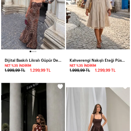
Dijital Baskılı Likralı Güpür Detay Maxi Elbise Leopar
Kahverengi Nakışlı Eteği Püsküllü Keten Elbise
NET %35 İNDIRIM
NET %35 İNDIRIM
1.999,99 TL
1.299,99 TL
1.999,99 TL
1.299,99 TL