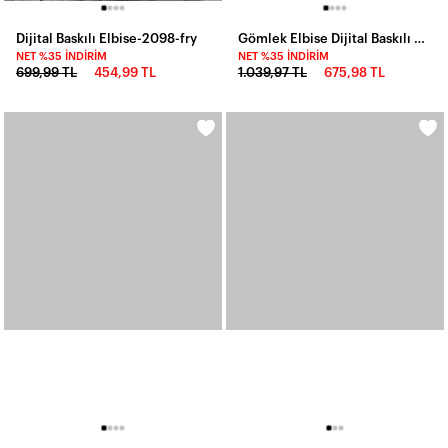
Dijital Baskılı Elbise-2098-fry
Gömlek Elbise Dijital Baskılı Düğmeli-2100-fry
NET %35 İNDIRIM
NET %35 İNDIRIM
699,99 TL
454,99 TL
1.039,97 TL
675,98 TL