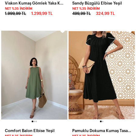
Viskon Kumaş Gömlek Yaka Kuşaklı Elbise
Sandy Büzgülü Elbise Yeşil
NET %35 İNDIRIM
NET %35 İNDIRIM
1.999,99 TL
1.299,99 TL
499,99 TL
324,99 TL
Comfort Balon Elbise Yeşil
Pamuklu Dokuma Kumaş Tasarım Elbise