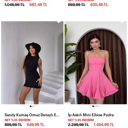
NET %35 İNDIRIM
NET %35 İNDIRIM
1.049,99 TL
682,49 TL
969,99 TL
630,49 TL
Sandy Kumaş Omuz Detaylı Elbise
İp Askılı Mini Elbise Pudra
NET %35 İNDIRIM
NET %35 İNDIRIM
999,99 TL
649,99 TL
2.299,99 TL
1.494,99 TL