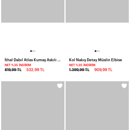
İthal Dabıl Atlas Kumaş Askılı Elbise
Kol Nakış Detay Müslin Elbise
NET %35 İNDIRIM
NET %35 İNDIRIM
819,99 TL
532,99 TL
1.399,99 TL
909,99 TL