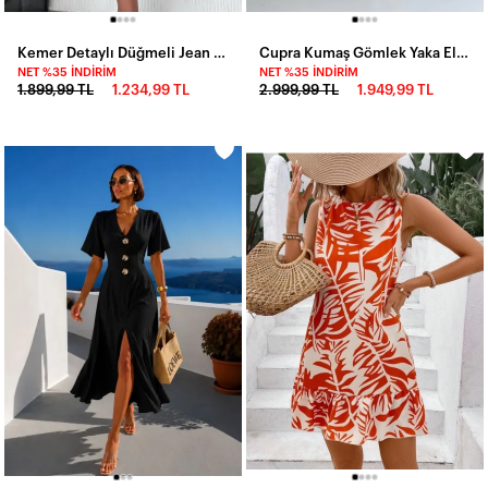
Kemer Detaylı Düğmeli Jean Elbise
Cupra Kumaş Gömlek Yaka Elbise Bej
NET %35 İNDIRIM
NET %35 İNDIRIM
1.899,99 TL
1.234,99 TL
2.999,99 TL
1.949,99 TL