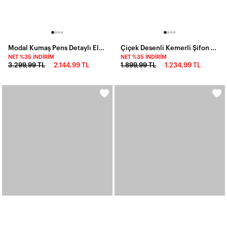
Modal Kumaş Pens Detaylı Elbise Mavi
Çiçek Desenli Kemerli Şifon Elbise Beyaz
NET %35 İNDIRIM
NET %35 İNDIRIM
3.299,99 TL
2.144,99 TL
1.899,99 TL
1.234,99 TL