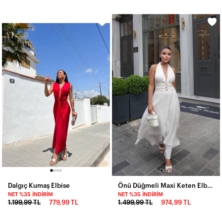
Dalgıç Kumaş Elbise
Önü Düğmeli Maxi Keten Elbise
NET %35 İNDIRIM
NET %35 İNDIRIM
1.199,99 TL
779,99 TL
1.499,99 TL
974,99 TL