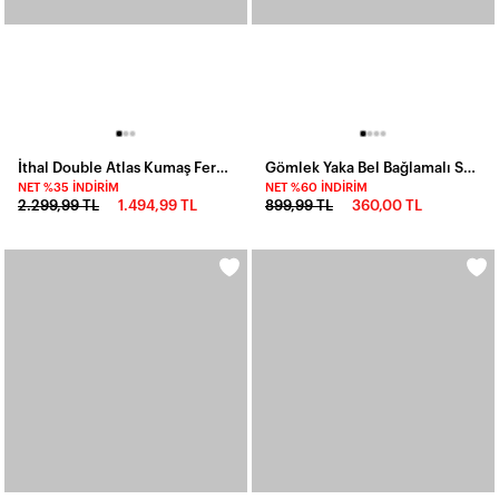
İthal Double Atlas Kumaş Fermuarlı Sırt Detay Mini Elbise Pudra
Gömlek Yaka Bel Bağlamalı Salaş Elbise
NET %35 İNDIRIM
NET %60 İNDIRIM
2.299,99 TL
1.494,99 TL
899,99 TL
360,00 TL