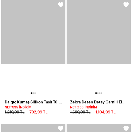
Dalgıç Kumaş Silikon Taşlı Tüllü Elbise
Zebra Desen Detay Garnili Elbise
NET %35 İNDIRIM
NET %35 İNDIRIM
1.219,99 TL
792,99 TL
1.699,99 TL
1.104,99 TL