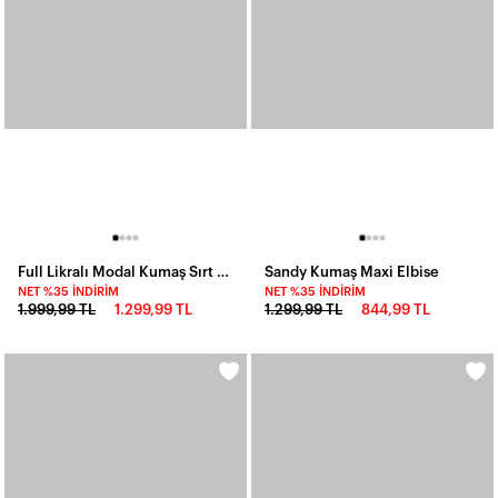
Full Likralı Modal Kumaş Sırt Dekolteli Maxi Elbise
Sandy Kumaş Maxi Elbise
NET %35 İNDIRIM
NET %35 İNDIRIM
1.999,99 TL
1.299,99 TL
1.299,99 TL
844,99 TL