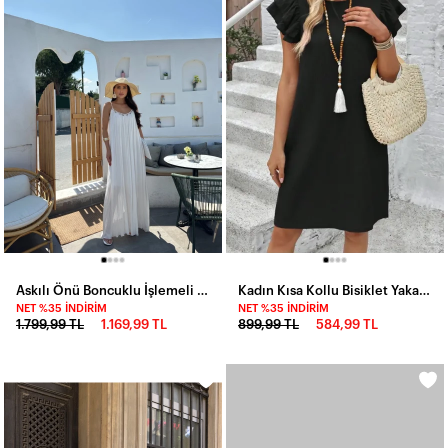
Askılı Önü Boncuklu İşlemeli Salaş Elbise Beyaz
Kadın Kısa Kollu Bisiklet Yaka Fırfırlı Kısa Bürümcük Elbise
NET %35 İNDIRIM
NET %35 İNDIRIM
1.799,99 TL
1.169,99 TL
899,99 TL
584,99 TL