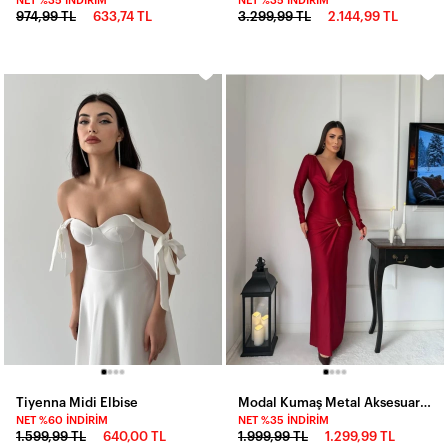
NET %35 İNDIRIM
NET %35 İNDIRIM
974,99 TL
633,74 TL
3.299,99 TL
2.144,99 TL
Tiyenna Midi Elbise
Modal Kumaş Metal Aksesuar Detay Maxi Elbise
NET %60 İNDIRIM
NET %35 İNDIRIM
1.599,99 TL
640,00 TL
1.999,99 TL
1.299,99 TL