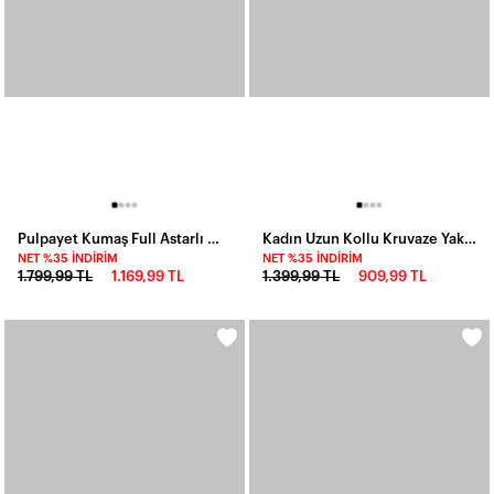
Pulpayet Kumaş Full Astarlı Maxi Boy Elbise
Kadın Uzun Kollu Kruvaze Yakalı Beli Kuşaklı Desenli Süprem Maxi Elbise
NET %35 İNDIRIM
NET %35 İNDIRIM
1.799,99 TL
1.169,99 TL
1.399,99 TL
909,99 TL