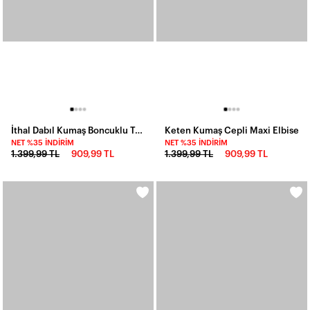
İthal Dabıl Kumaş Boncuklu Tasarım Elbise
Keten Kumaş Cepli Maxi Elbise
NET %35 İNDIRIM
NET %35 İNDIRIM
1.399,99 TL
909,99 TL
1.399,99 TL
909,99 TL