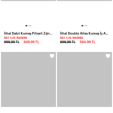
İthal Dabıl Kumaş Piliseli Z@ra@ Model Elbise ** İçi şortludur
İthal Double Atlas Kumaş İç Astarlı Sırt Detaylı Balon Etekli Mini Elbise
NET %35 İNDIRIM
NET %35 İNDIRIM
999,99 TL
649,99 TL
899,99 TL
584,99 TL