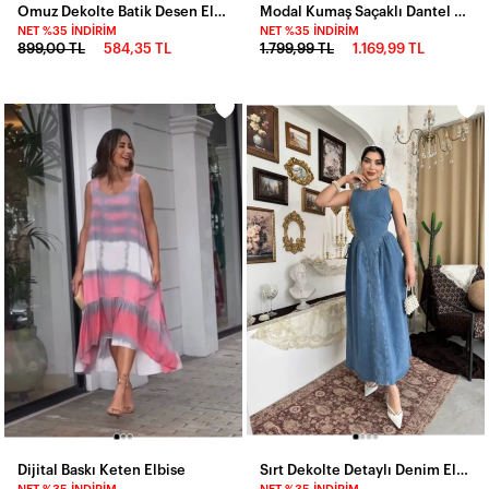
Omuz Dekolte Batik Desen Elbise
Modal Kumaş Saçaklı Dantel Detay Maxi Elbise
NET %35 İNDIRIM
NET %35 İNDIRIM
899,00 TL
584,35 TL
1.799,99 TL
1.169,99 TL
Dijital Baskı Keten Elbise
Sırt Dekolte Detaylı Denim Elbise