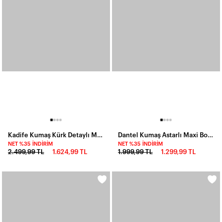
Kadife Kumaş Kürk Detaylı Maxi Elbise Siyah
Dantel Kumaş Astarlı Maxi Boy Elbise
NET %35 İNDIRIM
NET %35 İNDIRIM
2.499,99 TL
1.624,99 TL
1.999,99 TL
1.299,99 TL