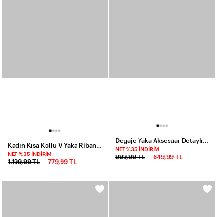
Degaje Yaka Aksesuar Detaylı Midi Yırtmaçlı Elbise Bordo
Kadın Kısa Kollu V Yaka Ribana Detay Midiboy Viskon Elbise, 24397
NET %35 İNDIRIM
NET %35 İNDIRIM
999,99 TL
649,99 TL
1.199,99 TL
779,99 TL