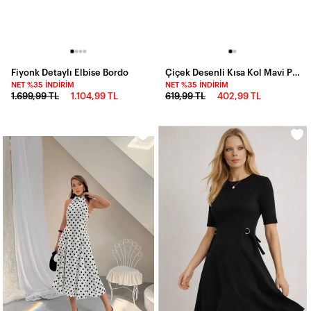
Fiyonk Detaylı Elbise Bordo
Çiçek Desenli Kısa Kol Mavi Poplin Elbise
NET %35 İNDIRIM
NET %35 İNDIRIM
1.699,99 TL
1.104,99 TL
619,99 TL
402,99 TL