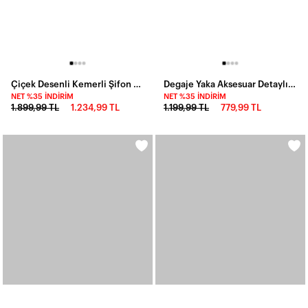
Çiçek Desenli Kemerli Şifon Elbise Siyah
Degaje Yaka Aksesuar Detaylı Tül Kumaş Elbise
NET %35 İNDIRIM
NET %35 İNDIRIM
1.899,99 TL
1.234,99 TL
1.199,99 TL
779,99 TL