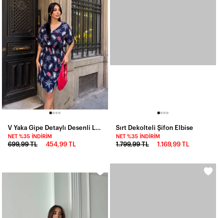
V Yaka Gipe Detaylı Desenli Lacivert Viskon Elbise
Sırt Dekolteli Şifon Elbise
NET %35 İNDIRIM
NET %35 İNDIRIM
699,99 TL
454,99 TL
1.799,99 TL
1.169,99 TL