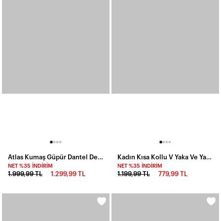
Atlas Kumaş Güpür Dantel Detay Midi Boy Elbise
Kadın Kısa Kollu V Yaka Ve Yaka Ribana Detay Midiboy Viskon Elbise, 27055
NET %35 İNDIRIM
NET %35 İNDIRIM
1.999,99 TL
1.299,99 TL
1.199,99 TL
779,99 TL