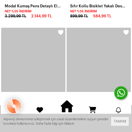
Modal Kumaş Pens Detaylı Elbise Siyah
Sıfır Kollu Bisiklet Yakalı Desenli Sofya Elbise
NET %35 İNDIRIM
NET %35 İNDIRIM
3.299,99 TL
2.144,99 TL
899,99 TL
584,99 TL
ANASAYFA
HESABIM
FAVORILERIM
SEPET
BILDIRIM
Alışveriş deneyiminizi iyileştirmek için yasal düzenlemelere uygun çerezler
TAMAM
(cookies) kullanıyoruz. Daha fazla bilgi için
tıklayın
.
rde Ücretsiz Kargo! -
- Tüm Ürünlerde Ücretsiz Kargo! -
- Tüm Ürünlerd
Sırt Dekolte Detay Pullu Elbise Siyah
Şerit Detay Likralı Ottoman Elbise