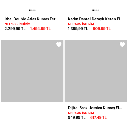
İthal Double Atlas Kumaş Fermuarlı Sırt Detay Mini Elbise Mavi
Kadın Dantel Detaylı Keten Elbise
NET %35 İNDIRIM
NET %35 İNDIRIM
2.299,99 TL
1.494,99 TL
1.399,99 TL
909,99 TL