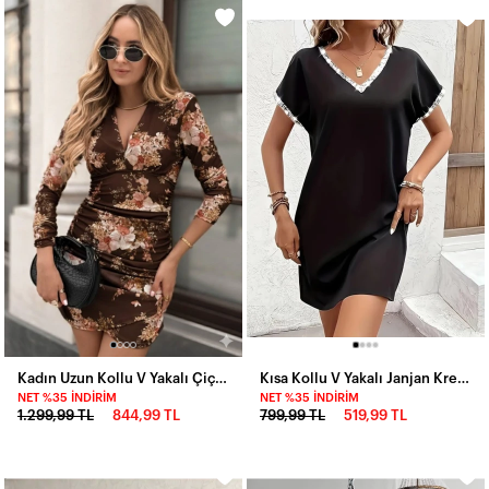
Kadın Uzun Kollu V Yakalı Çiçek Desenli Dalgıç Mini Elbise
Kısa Kollu V Yakalı Janjan Krep Elbise
NET %35 İNDIRIM
NET %35 İNDIRIM
1.299,99 TL
844,99 TL
799,99 TL
519,99 TL