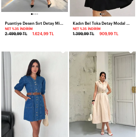
Puantiye Desen Sırt Detay Midi Boy Elbise Beyaz
Kadın Bel Toka Detay Modal Kumaş Midiboy Elbise Siyah
NET %35 İNDIRIM
NET %35 İNDIRIM
2.499,99 TL
1.624,99 TL
1.399,99 TL
909,99 TL