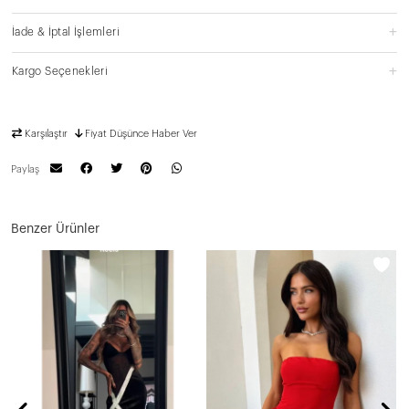
İade & İptal İşlemleri
Kargo Seçenekleri
Karşılaştır
Fiyat Düşünce Haber Ver
Paylaş
Benzer Ürünler
N
9