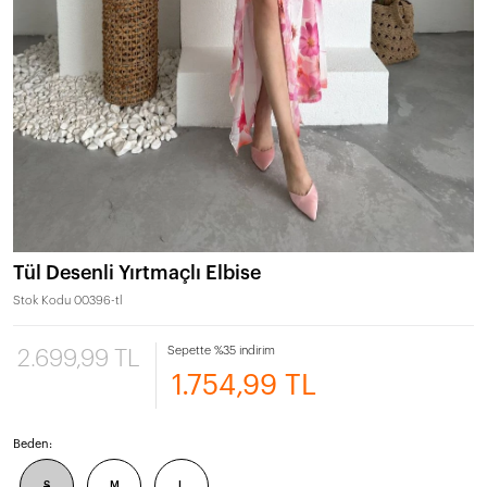
Tül Desenli Yırtmaçlı Elbise
Stok Kodu
00396-tl
Sepette %35 indirim
2.699,99 TL
1.754,99 TL
Beden:
S
M
L