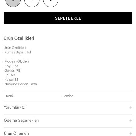
SEPETE EKLE
Ürün Özellikleri
Ürün Özellikleri
·Kumaş Bilgisi : Tül
·Modelin Ölçüleri
·Boy: 1.73
·Göğüs: 78
·Bel: 63
·Kalça: 88
·Numune Beden: S/36
Renk
Pembe
Yorumlar
(0)
Ödeme Seçenekleri
Ürün Önerileri