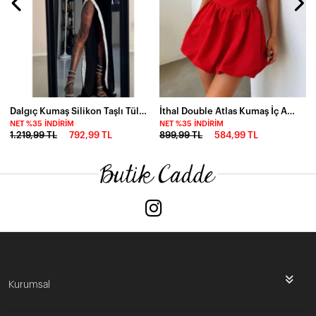
Dalgıç Kumaş Silikon Taşlı Tüllü Elbise
İthal Double Atlas Kumaş İç Astarlı Sırt Detaylı Balon Etekli Mini Elbise
NET %35 İNDIRIM
NET %35 İNDIRIM
1.219,99 TL
792,99 TL
899,99 TL
584,99 TL
Kurumsal