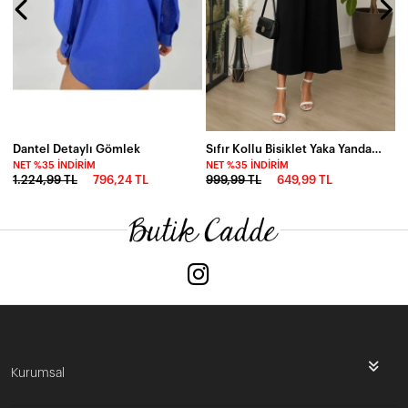
Dantel Detaylı Gömlek
Sıfır Kollu Bisiklet Yaka Yandan Büzgü Detaylı Viskon Elbise
NET %35 İNDIRIM
NET %35 İNDIRIM
1.224,99 TL
796,24 TL
999,99 TL
649,99 TL
Kurumsal