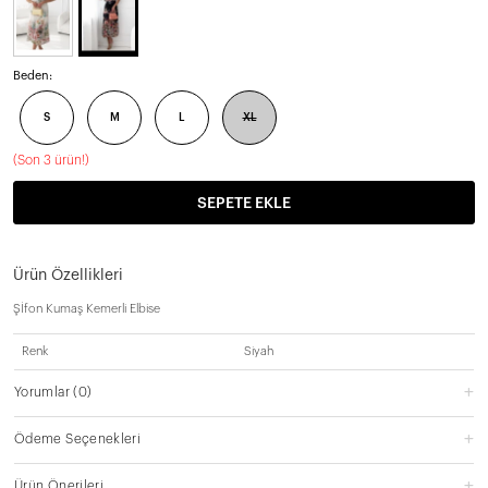
Beden:
S
M
L
XL
(
Son 3 ürün!
)
SEPETE EKLE
Ürün Özellikleri
Şİfon Kumaş Kemerli Elbise
Renk
Siyah
Yorumlar
(0)
Ödeme Seçenekleri
Ürün Önerileri