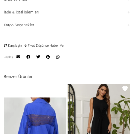
İade & İptal İşlemleri
Kargo Seçenekleri
Karşılaştır
Fiyat Düşünce Haber Ver
Paylaş
Benzer Ürünler
N
1