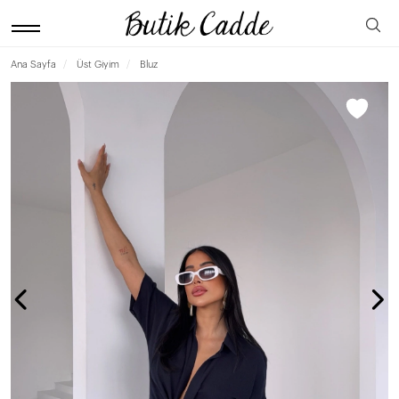
Ana Sayfa
Üst Giyim
Bluz