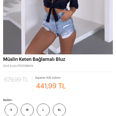
Müslin Keten Bağlamalı Bluz
Stok Kodu
P00028669
Sepette %35 indirim
679,99 TL
441,99 TL
Beden:
S
M
L
XL