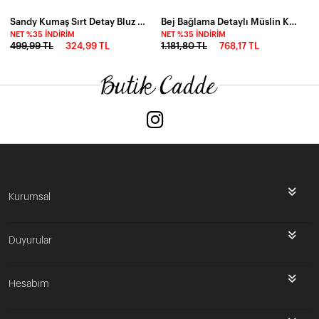
Sandy Kumaş Sırt Detay Bluz Siyah
Bej Bağlama Detaylı Müslin Keten Bluz-dsb2025k2-bj
NET %35 İNDIRIM
NET %35 İNDIRIM
499,99 TL
324,99 TL
1.181,80 TL
768,17 TL
Kurumsal
Duyurular
Hesabım