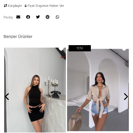
Karşılaştır
Fiyat Düşünce Haber Ver
Paylaş
Benzer Ürünler
YENI
N
7