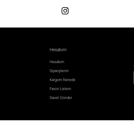
Hesabım
Hesabım
Siparişlerim
Kargom Nerede
Favori Listem
Davet Gönder