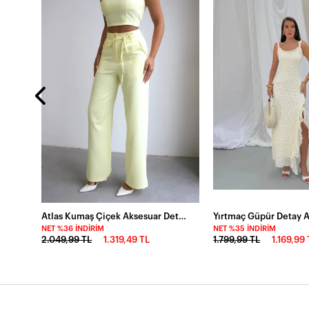
Baskılı Bisiklet Yaka 3 İplik Sweatshirt
Atlas Kumaş Çiçek Aksesuar Detaylı Alt Üst Takım Sarı
NET %36 İNDIRIM
NET %35 İNDIRIM
2.049,99 TL
1.319,49 TL
1.799,99 TL
1.169,99