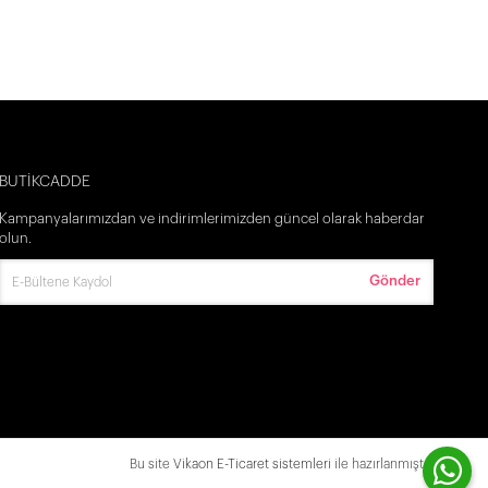
BUTİKCADDE
Kampanyalarımızdan ve indirimlerimizden güncel olarak haberdar
olun.
Gönder
Bu site
Vikaon E-Ticaret sistemleri
ile hazırlanmıştır.