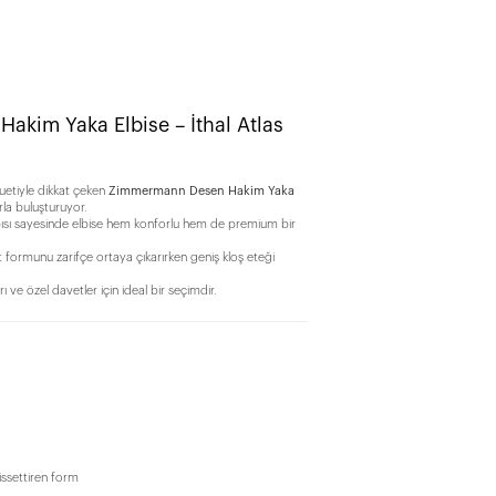
kim Yaka Elbise – İthal Atlas
iluetiyle dikkat çeken
Zimmermann Desen Hakim Yaka
la buluşturuyor.
pısı sayesinde elbise hem konforlu hem de premium bir
t formunu zarifçe ortaya çıkarırken geniş kloş eteği
rı ve özel davetler için ideal bir seçimdir.
issettiren form