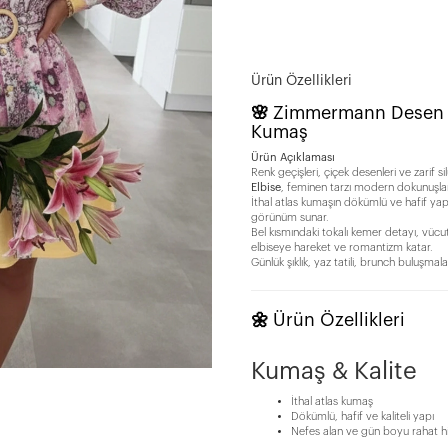
Ürün Özellikleri
🌸
Zimmermann Desen Ha
Kumaş
Ürün Açıklaması
Renk geçişleri, çiçek desenleri ve zarif s
Elbise
, feminen tarzı modern dokunuşlar
İthal atlas kumaşın dökümlü ve hafif ya
görünüm sunar.
Bel kısmındaki tokalı kemer detayı, vücu
elbiseye hareket ve romantizm katar.
Günlük şıklık, yaz tatili, brunch buluşmala
🌼
Ürün Özellikleri
Kumaş & Kalite
İthal atlas kumaş
Dökümlü, hafif ve kaliteli yapı
Nefes alan ve gün boyu rahat h