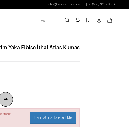
info@butikcadde.com.tr
0 (530) 325 08 70
Ara
0
 Yaka Elbise İthal Atlas Kumas
XL
aktadır.
Hatırlatma Talebi Ekle