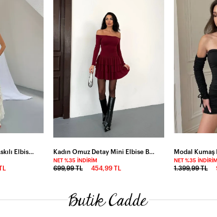
Yırtmaç Güpür Detay Askılı Elbise Sarı
Kadın Omuz Detay Mini Elbise Bordo
NET %35 İNDIRIM
NET %35 İNDIRI
 TL
699,99 TL
454,99 TL
1.399,99 TL