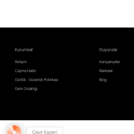
Kurumsal
Duyurular
İletişim
Kampanyalar
Cayma Hakkı
Markalar
Gizlilik - Güvenlik Politikası
Blog
Gelir Ortaklığı
Çevir Kazan!