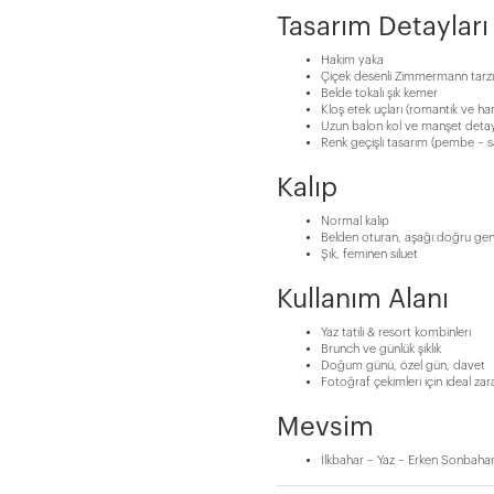
Tasarım Detayları
Hakim yaka
Çiçek desenli Zimmermann tarzı
Belde tokalı şık kemer
Kloş etek uçları (romantik ve ha
Uzun balon kol ve manşet detay
Renk geçişli tasarım (pembe – sa
Kalıp
Normal kalıp
Belden oturan, aşağı doğru geni
Şık, feminen siluet
Kullanım Alanı
Yaz tatili & resort kombinleri
Brunch ve günlük şıklık
Doğum günü, özel gün, davet
Fotoğraf çekimleri için ideal zar
Mevsim
İlkbahar – Yaz – Erken Sonbaha