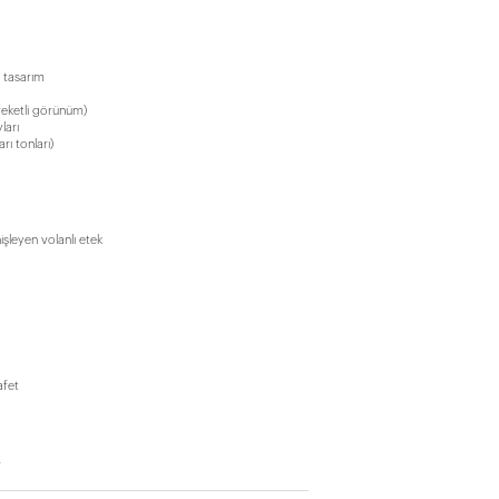
 tasarım
reketli görünüm)
ları
rı tonları)
şleyen volanlı etek
afet
r