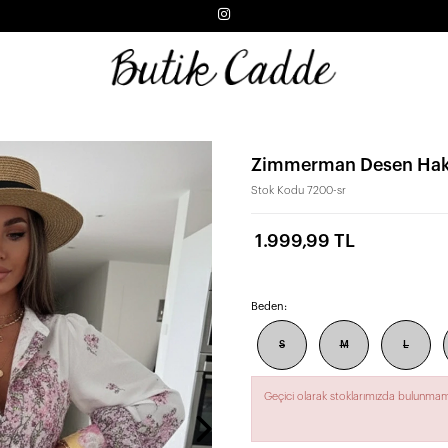
Zimmerman Desen Hakim
Stok Kodu
7200-sr
1.999,99 TL
Beden:
S
M
L
Geçici olarak stoklarımızda bulunmam