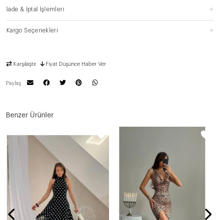
İade & İptal İşlemleri
Kargo Seçenekleri
Karşılaştır
Fiyat Düşünce Haber Ver
Paylaş
Benzer Ürünler
M
N
1