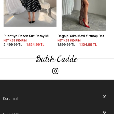
Puantiye Desen Sırt Detay Midi Boy Elbise Siyah
Degaje Yaka Maxi Yırtmaç Detay Elbise
NET %35 İNDIRIM
NET %35 İNDIRIM
2.499,99 TL
1.624,99 TL
1.699,99 TL
1.104,99 TL
Kurumsal