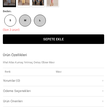
Beden:
S
M
L
(
Son 3 ürün!
)
SEPETE EKLE
Ürün Özellikleri
İthal Atlas Kumaş Yırtmaç Detay Elbise Mavi
Renk
Mavi
Yorumlar
(0)
Ödeme Seçenekleri
Ürün Önerileri