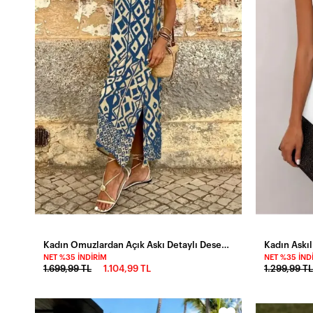
Kadın Omuzlardan Açık Askı Detaylı Desenli Uzun Süprem Elbise
NET %35 İNDIRIM
NET %35 İND
1.699,99 TL
1.104,99 TL
1.299,99 TL