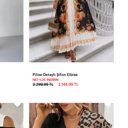
Pilise Detaylı Şifon Elbise
NET %35 İNDIRIM
3.299,99 TL
2.144,99 TL