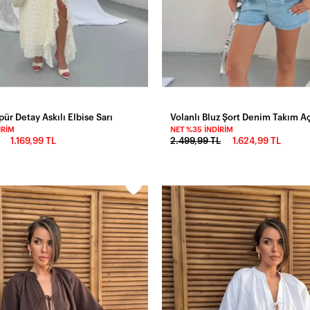
ür Detay Askılı Elbise Sarı
Volanlı Bluz Şort Denim Takım A
IRIM
NET %35 İNDIRIM
1.169,99 TL
2.499,99 TL
1.624,99 TL