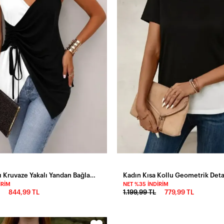
Kadın Askılı Kruvaze Yakalı Yandan Bağlamalı Viskon Bluz
IRIM
NET %35 İNDIRIM
844,99 TL
1.199,99 TL
779,99 TL