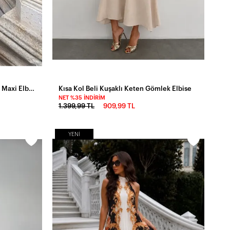
Dijital Baskılı Likralı Güpür Detay Maxi Elbise Leopar
Kısa Kol Beli Kuşaklı Keten Gömlek Elbise
NET %35 İNDIRIM
1.399,99 TL
909,99 TL
YENI