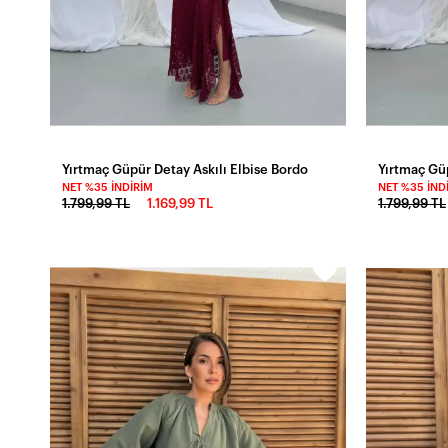
Yırtmaç Güpür Detay Askılı Elbise Bordo
Yırtmaç Güp
NET %35 İNDIRIM
NET %35 İND
1.799,99 TL
1.169,99 TL
1.799,99 TL