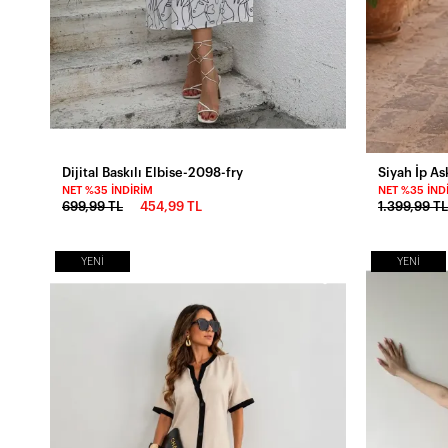
Dijital Baskılı Elbise-2098-fry
Siyah İp As
NET %35 İNDIRIM
NET %35 İND
699,99 TL
454,99 TL
1.399,99 TL
YENI
YENI