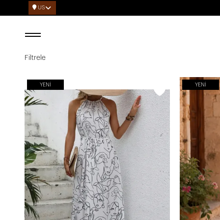
US
Filtrele
YENI
YENI