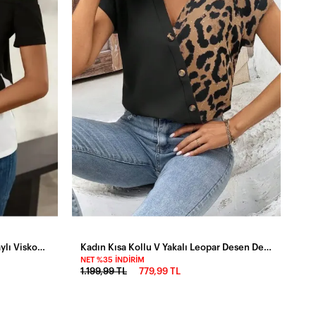
Kadın Kısa Kollu Geometrik Detaylı Viskon Bluz
Kadın Kısa Kollu V Yakalı Leopar Desen Detaylı Viskon Bluz
NET %35 İNDIRIM
1.199,99 TL
779,99 TL