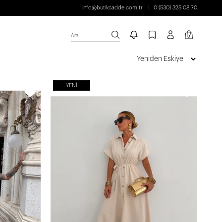
info@butikcadde.com.tr
0 (530) 325 08 70
Ara
0
YENI