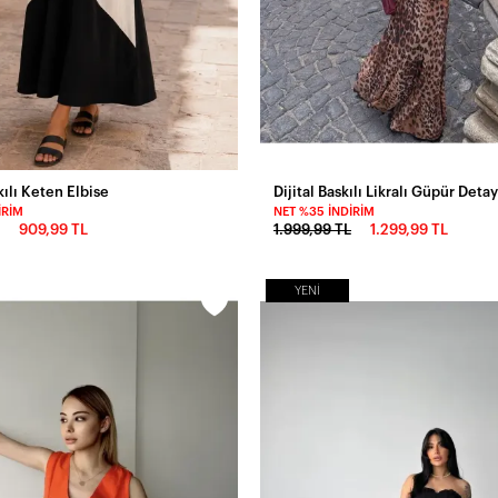
kılı Keten Elbise
IRIM
NET %35 İNDIRIM
909,99 TL
1.999,99 TL
1.299,99 TL
YENI