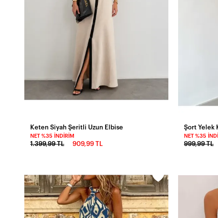
Keten Siyah Şeritli Uzun Elbise
Şort Yelek
NET %35 İNDIRIM
NET %35 İND
1.399,99 TL
909,99 TL
999,99 TL