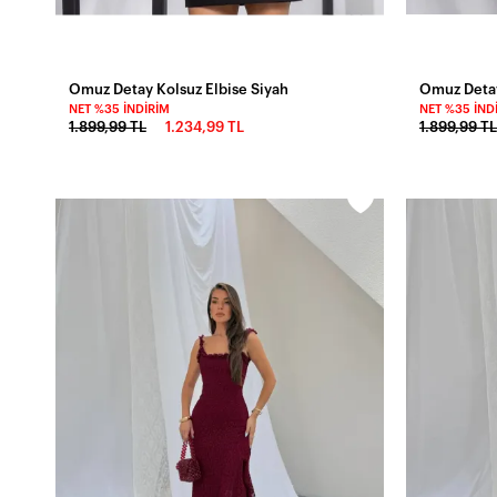
Omuz Detay Kolsuz Elbise Siyah
Omuz Detay
NET %35 İNDIRIM
NET %35 İND
1.899,99 TL
1.234,99 TL
1.899,99 TL