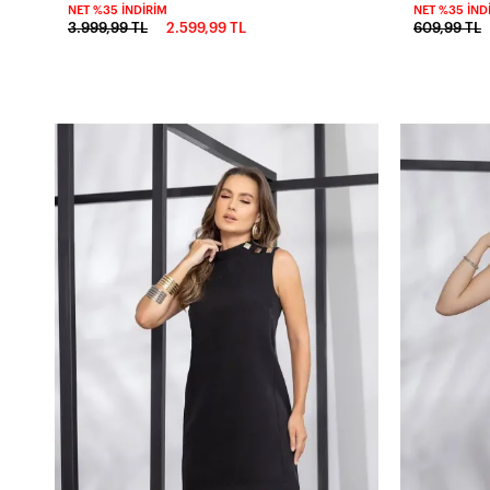
NET %35 İNDIRIM
NET %35 İND
3.999,99 TL
2.599,99 TL
609,99 TL