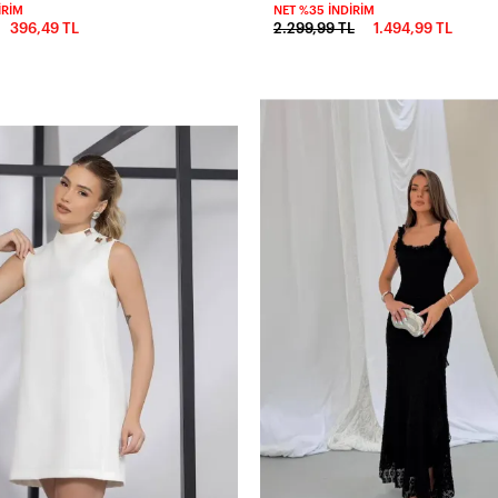
IRIM
NET %35 İNDIRIM
396,49 TL
2.299,99 TL
1.494,99 TL