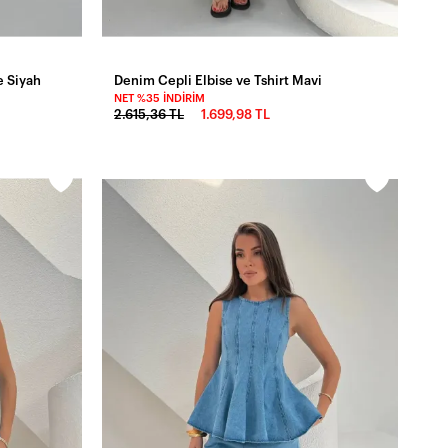
e Siyah
Denim Cepli Elbise ve Tshirt Mavi
NET %35 İNDIRIM
2.615,36 TL
1.699,98 TL