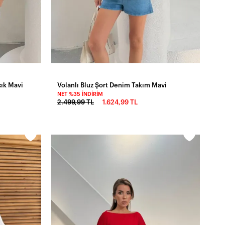
çık Mavi
Volanlı Bluz Şort Denim Takım Mavi
NET %35 İNDIRIM
2.499,99 TL
1.624,99 TL