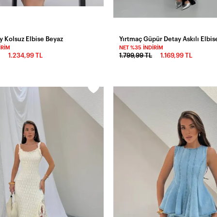
 Kolsuz Elbise Beyaz
Yırtmaç Güpür Detay Askılı Elbis
IRIM
NET %35 İNDIRIM
1.234,99 TL
1.799,99 TL
1.169,99 TL