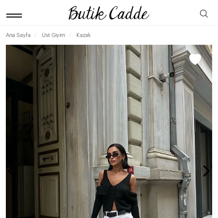
Ana Sayfa
Üst Giyim
Kazak