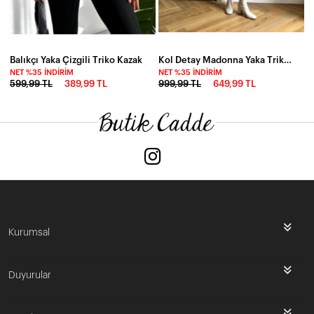
Balıkçı Yaka Çizgili Triko Kazak
Kol Detay Madonna Yaka Triko Bluz Ekru
NET %35 İNDIRIM
NET %35 İNDIRIM
599,99 TL
389,99 TL
999,99 TL
649,99 TL
Kurumsal
Duyurular