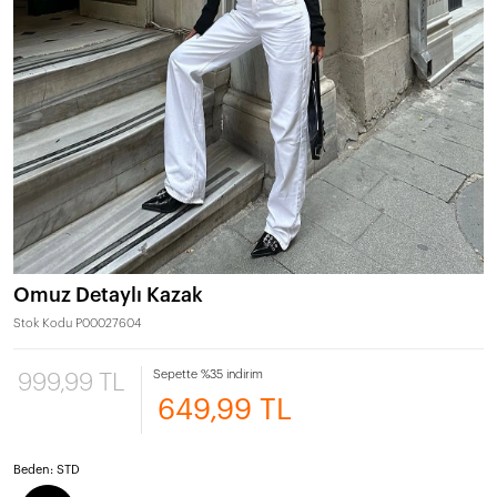
Omuz Detaylı Kazak
Stok Kodu
P00027604
Sepette %35 indirim
999,99 TL
649,99 TL
Beden:
STD