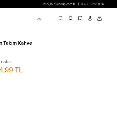
info@butikcadde.com.tr
0 (530) 325 08 70
Ara
0
in Takım Kahve
5 indirim
4,99 TL