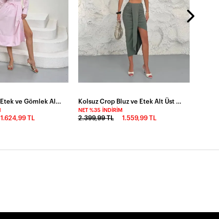
Yırtmaç Detay Etek ve Gömlek Alt Üst Takım Pembe
Kolsuz Crop Bluz ve Etek Alt Üst Takım Haki
M
NET %35 İNDIRIM
1.624,99 TL
2.399,99 TL
1.559,99 TL