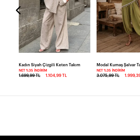
Kadın Siyah Çizgili Keten Takım
Modal Kumaş Şalvar Ta
NET %35 İNDIRIM
NET %35 İNDIRIM
1.699,99 TL
1.104,99 TL
3.075,99 TL
1.999,3