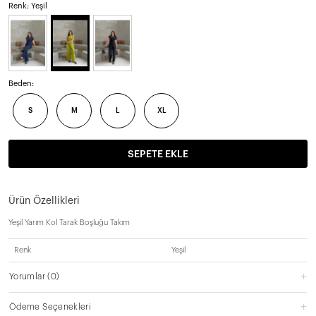
Renk: Yeşil
Beden:
S
M
L
XL
SEPETE EKLE
Ürün Özellikleri
Yeşil Yarım Kol Tarak Boşluğu Takım
Renk
Yeşil
Yorumlar
(0)
Ödeme Seçenekleri