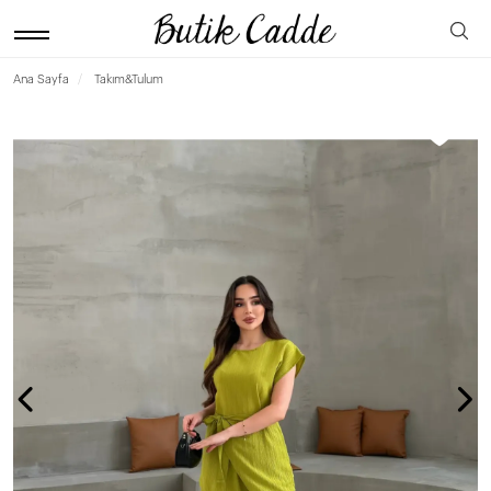
Ana Sayfa
Takım&Tulum