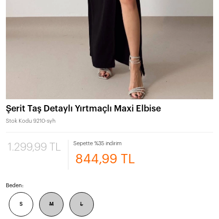
Şerit Taş Detaylı Yırtmaçlı Maxi Elbise
Stok Kodu
9210-syh
Sepette %35 indirim
1.299,99 TL
844,99 TL
Beden:
S
M
L