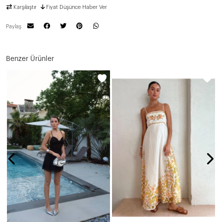
Karşılaştır
Fiyat Düşünce Haber Ver
Paylaş
Benzer Ürünler
N
5