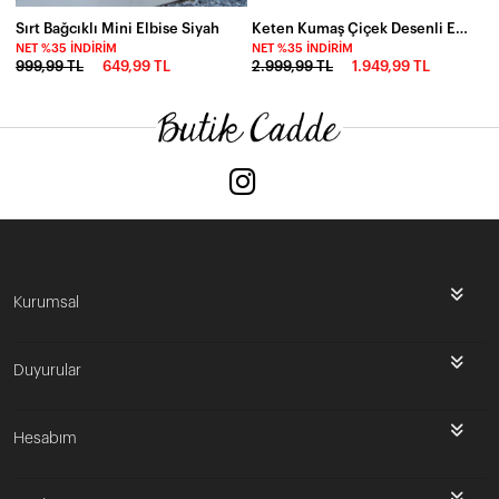
Sırt Bağcıklı Mini Elbise Siyah
Keten Kumaş Çiçek Desenli Elbise
NET %35 İNDIRIM
NET %35 İNDIRIM
999,99 TL
649,99 TL
2.999,99 TL
1.949,99 TL
Kurumsal
Duyurular
Hesabım