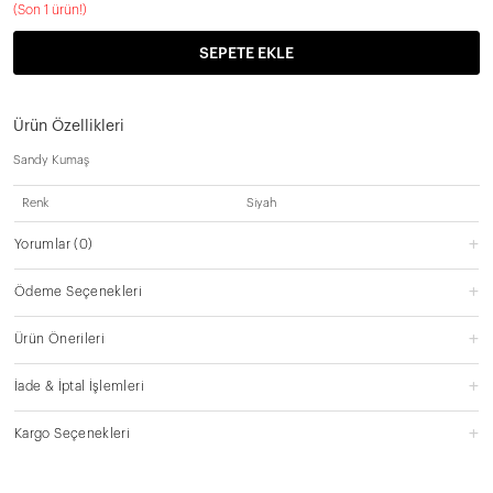
(
Son 1 ürün!
)
SEPETE EKLE
Ürün Özellikleri
Sandy Kumaş
Renk
Siyah
Yorumlar
(0)
Ödeme Seçenekleri
Ürün Önerileri
İade & İptal İşlemleri
Kargo Seçenekleri