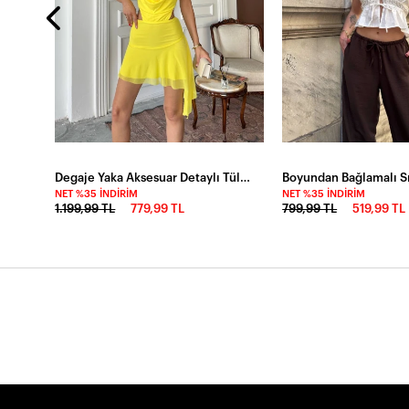
Degaje Yaka Aksesuar Detaylı Tül Kumaş Elbise
NET %35 İNDIRIM
NET %35 İNDIRIM
1.199,99 TL
779,99 TL
799,99 TL
519,99 TL