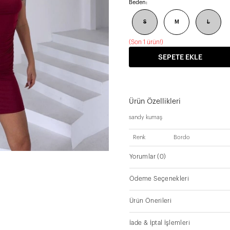
Beden:
S
M
L
(
Son 1 ürün!
)
SEPETE EKLE
Ürün Özellikleri
sandy kumaş
Renk
Bordo
Yorumlar
(0)
Ödeme Seçenekleri
Ürün Önerileri
İade & İptal İşlemleri