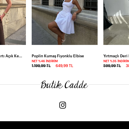
Boyundan Bağlamalı Sırtı Açık Keten Bluz
Poplin Kumaş Fiyonklu Elbise
Yırtmaçlı Deri
NET %46 İNDIRIM
NET %35 İNDIRI
1.199,99 TL
649,99 TL
599,99 TL
3