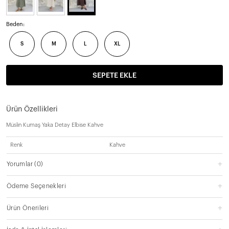
Beden:
S
M
L
XL
SEPETE EKLE
Ürün Özellikleri
Müslin Kumaş Yaka Detay Elbise Kahve
Renk
Kahve
Yorumlar
(0)
Ödeme Seçenekleri
Ürün Önerileri