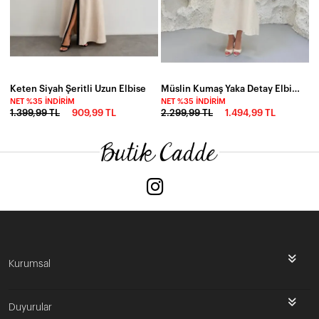
Keten Siyah Şeritli Uzun Elbise
Müslin Kumaş Yaka Detay Elbise Ekru
NET %35 İNDIRIM
NET %35 İNDIRIM
1.399,99 TL
909,99 TL
2.299,99 TL
1.494,99 TL
Kurumsal
Duyurular