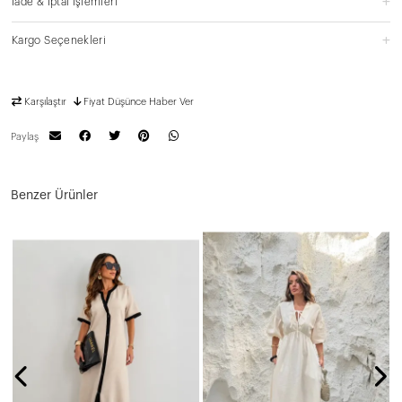
İade & İptal İşlemleri
Kargo Seçenekleri
Karşılaştır
Fiyat Düşünce Haber Ver
Paylaş
Benzer Ürünler
P
N
1