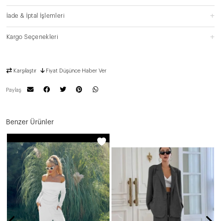
İade & İptal İşlemleri
Kargo Seçenekleri
Karşılaştır
Fiyat Düşünce Haber Ver
Paylaş
Benzer Ürünler
N
2