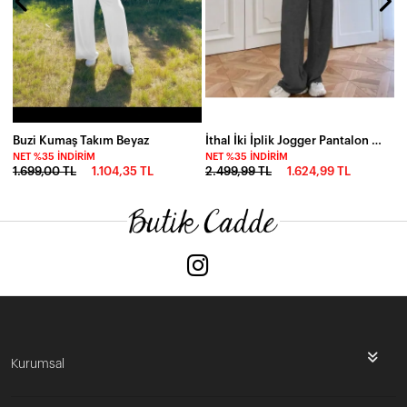
Buzi Kumaş Takım Beyaz
İthal İki İplik Jogger Pantalon Ceket Takım
NET %35 İNDIRIM
NET %35 İNDIRIM
1.699,00 TL
1.104,35 TL
2.499,99 TL
1.624,99 TL
Kurumsal