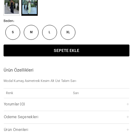
Beden:
S
M
L
XL
SEPETE EKLE
Ürün Özellikleri
Modal Kumaş Asimetreik Kesim Alt Üst Takım Sarı
Renk
Sarı
Yorumlar
(0)
Ödeme Seçenekleri
Ürün Önerileri