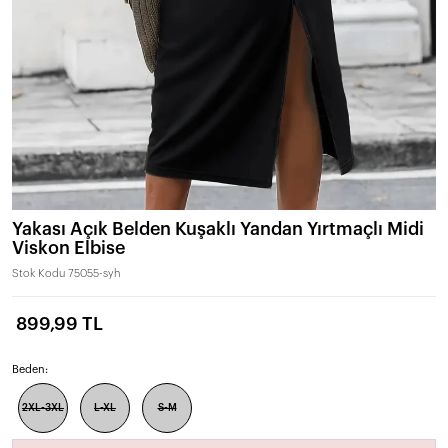
Yakası Açık Belden Kuşaklı Yandan Yırtmaçlı Midi
Viskon Elbise
Stok Kodu
75055-syh
899,99 TL
Beden:
2XL-3XL
L-XL
S-M