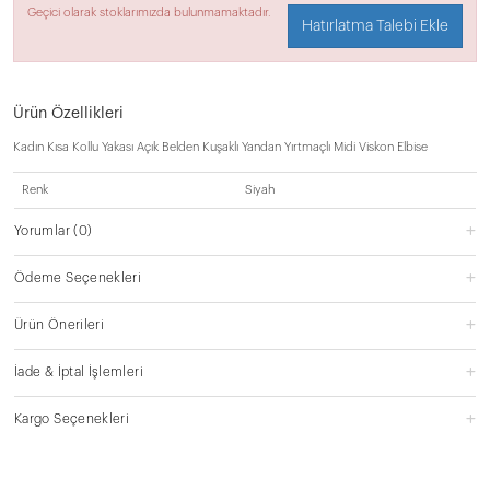
Geçici olarak stoklarımızda bulunmamaktadır.
Hatırlatma Talebi Ekle
Ürün Özellikleri
Kadın Kısa Kollu Yakası Açık Belden Kuşaklı Yandan Yırtmaçlı Midi Viskon Elbise
Renk
Siyah
Yorumlar
(0)
Ödeme Seçenekleri
Ürün Önerileri
İade & İptal İşlemleri
Kargo Seçenekleri