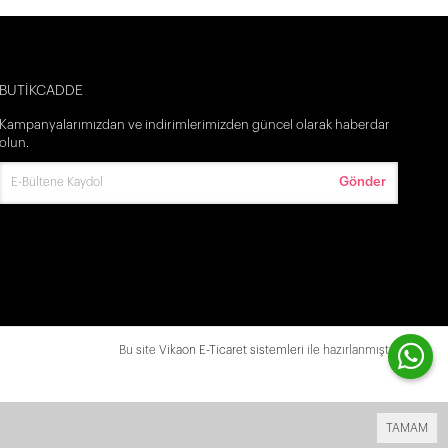
BUTİKCADDE
Kampanyalarımızdan ve indirimlerimizden güncel olarak haberdar
olun.
Gönder
Bu site
Vikaon E-Ticaret sistemleri
ile hazırlanmıştır.
TAMAM
go! -
- Tüm Ürünlerde Ücretsiz Kargo! -
- Tüm Ürünlerde Ücretsiz Kargo!