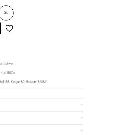
XL
ket Kahve
 Kol: 58Cm
Bel: 58, Kalça: 89, Beden: S/36/1