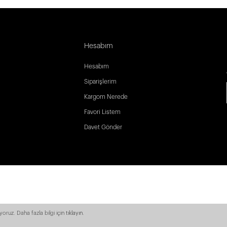
Hesabım
Hesabım
Siparişlerim
Kargom Nerede
Favori Listem
Davet Gönder
yoruz. Daha fazla bilgi için
tıklayın
.
argo! -
- Tüm Ürünlerde Ücretsiz Kargo! -
- Tüm Ürünlerde Ücretsiz Kar