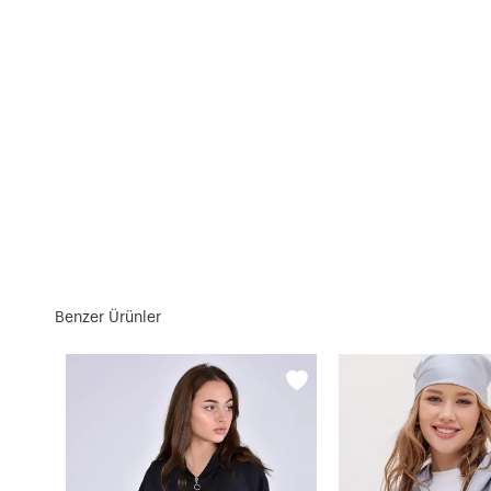
Benzer Ürünler
Cepli Kapşonlu Mevsimlik Mont-P00012915-krm