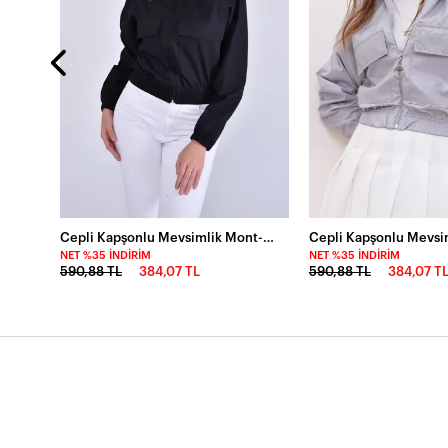
Cepli Kapşonlu Mevsimlik Mont-P00012915-syh
NET %35 İNDIRIM
NET %35 İNDIRIM
590,88 TL
384,07 TL
590,88 TL
384,07 T