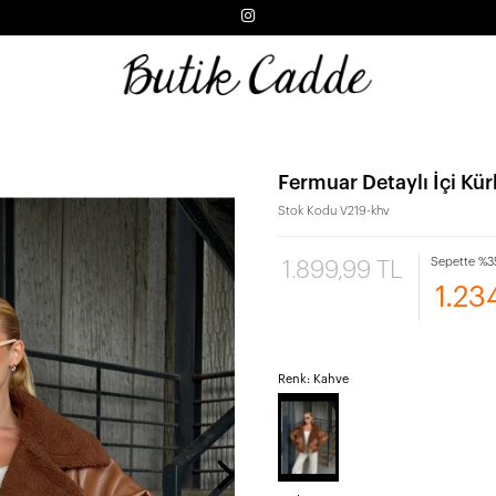
Fermuar Detaylı İçi Kü
Stok Kodu
V219-khv
Sepette %35
1.899,99 TL
1.23
Renk: Kahve