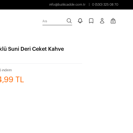
info@butikcadde.com.tr
0 (530) 325 08 70
Ara
0
rklü Suni Deri Ceket Kahve
 indirim
4,99 TL