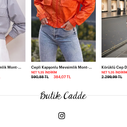
Cepli Kapşonlu Mevsimlik Mont-P00010651
Cepli Kapşonlu Mevsimlik Mont-P00012915-trn
NET %35 İNDIRIM
NET %35 İNDIRI
L
590,88 TL
384,07 TL
2.299,99 TL