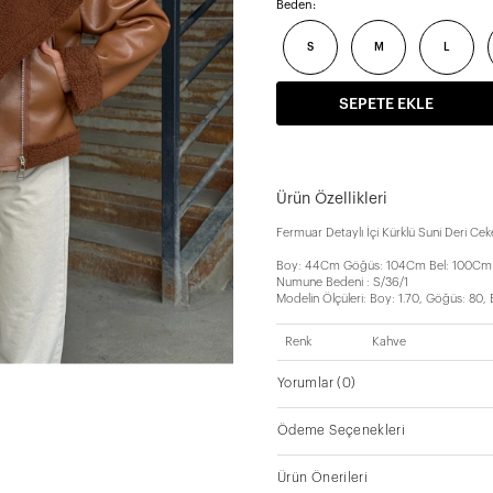
Beden:
S
M
L
SEPETE EKLE
Ürün Özellikleri
Fermuar Detaylı İçi Kürklü Suni Deri Ce
Boy: 44Cm Göğüs: 104Cm Bel: 100Cm
Numune Bedeni : S/36/1
Modelin Ölçüleri: Boy: 1.70, Göğüs: 80, 
Renk
Kahve
Yorumlar
(0)
Ödeme Seçenekleri
Ürün Önerileri