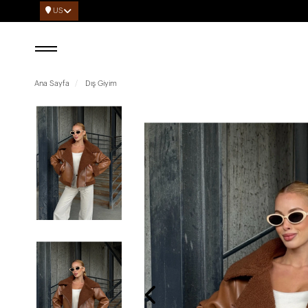
US
Ana Sayfa
Dış Giyim