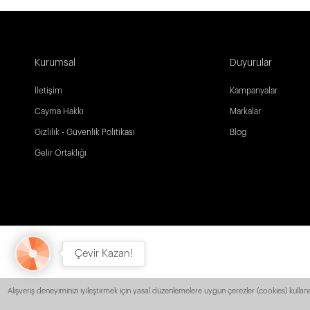
Kurumsal
Duyurular
İletişim
Kampanyalar
Cayma Hakkı
Markalar
Gizlilik - Güvenlik Politikası
Blog
Gelir Ortaklığı
Çevir Kazan!
Alışveriş deneyiminizi iyileştirmek için yasal düzenlemelere uygun çerezler (cookies) kullanı
z Kargo! -
- Tüm Ürünlerde Ücretsiz Kargo! -
- Tüm Ürünlerde Ücretsiz K