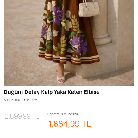
Düğüm Detay Kalp Yaka Keten Elbise
Stok Kodu
7946--khv
Sepette %35 indirim
2.899,99 TL
1.884,99 TL