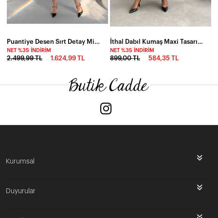
Puantiye Desen Sırt Detay Midi Boy Elbise Beyaz
İthal Dabıl Kumaş Maxi Tasarım Elbise
NET %35 İNDIRIM
NET %35 İNDIRIM
2.499,99 TL
1.624,99 TL
899,00 TL
584,35 TL
Kurumsal
Duyurular