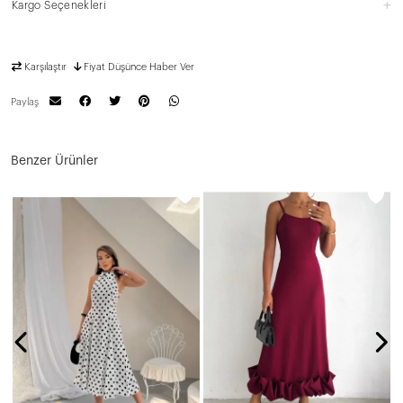
Kargo Seçenekleri
Karşılaştır
Fiyat Düşünce Haber Ver
Paylaş
Benzer Ürünler
N
1