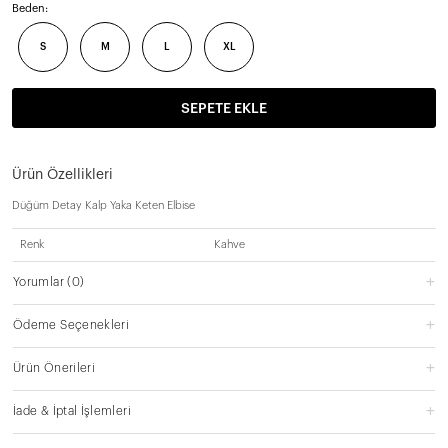
Beden:
S
M
L
XL
SEPETE EKLE
Ürün Özellikleri
Düğüm Detay Kalp Yaka Keten Elbise
Renk
Kahve
Yorumlar
(0)
Ödeme Seçenekleri
Ürün Önerileri
İade & İptal İşlemleri