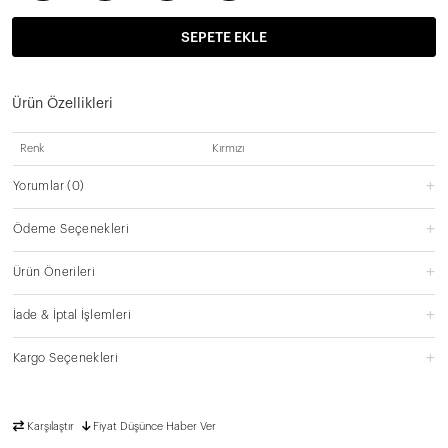
SEPETE EKLE
Ürün Özellikleri
Renk
Kırmızı
Yorumlar
(0)
Ödeme Seçenekleri
Ürün Önerileri
İade & İptal İşlemleri
Kargo Seçenekleri
Karşılaştır
Fiyat Düşünce Haber Ver