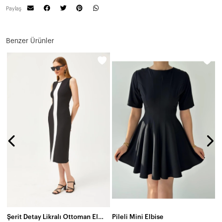
Paylaş
Benzer Ürünler
N
1
Şerit Detay Likralı Ottoman Elbise
Pileli Mini Elbise