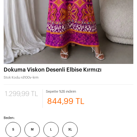
Dokuma Viskon Desenli Elbise Kırmızı
Stok Kodu
rd100v-krm
Sepette %35 indirim
1.299,99 TL
844,99 TL
Beden:
S
M
L
XL