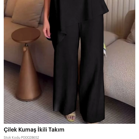
Çilek Kumaş İkili Takım
Stok Kodu
P00028652