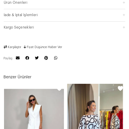
Ürün Önerileri
İade & İptal İşlemleri
Kargo Seçenekleri
Karşılaştır
Fiyat Düşünce Haber Ver
Paylaş
Benzer Ürünler
N
3