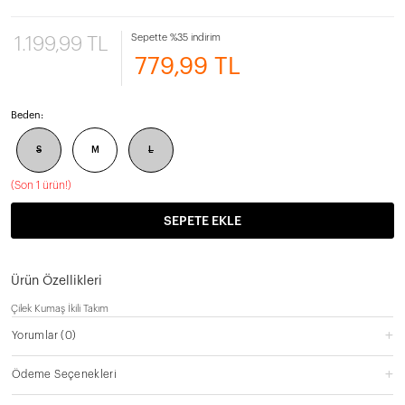
Sepette %35 indirim
1.199,99 TL
779,99 TL
Beden:
S
M
L
(
Son 1 ürün!
)
SEPETE EKLE
Ürün Özellikleri
Çilek Kumaş İkili Takım
Yorumlar
(0)
Ödeme Seçenekleri