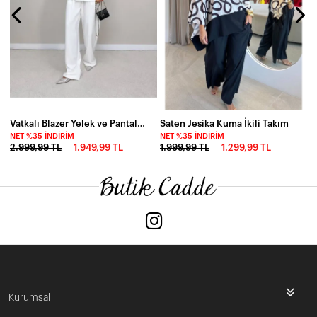
Vatkalı Blazer Yelek ve Pantalon Takım Beyaz
Saten Jesika Kuma İkili Takım
NET %35 İNDIRIM
NET %35 İNDIRIM
2.999,99 TL
1.949,99 TL
1.999,99 TL
1.299,99 TL
Kurumsal