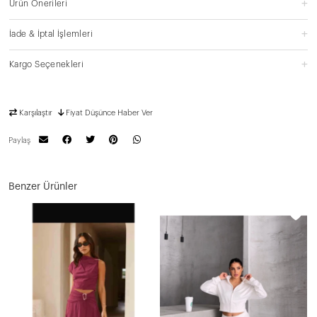
Ürün Önerileri
İade & İptal İşlemleri
Kargo Seçenekleri
Karşılaştır
Fiyat Düşünce Haber Ver
Paylaş
Benzer Ürünler
N
2