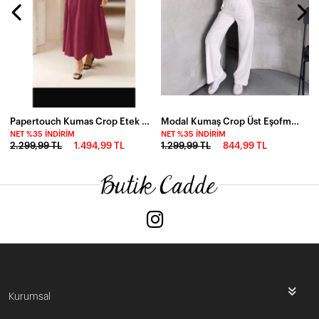
Papertouch Kumas Crop Etek Takım
Modal Kumaş Crop Üst Eşofman Takım Beyaz
NET %35 İNDIRIM
NET %35 İNDIRIM
2.299,99 TL
1.494,99 TL
1.299,99 TL
844,99 TL
Kurumsal