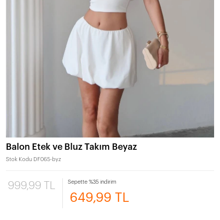
Balon Etek ve Bluz Takım Beyaz
Stok Kodu
DF065-byz
Sepette %35 indirim
999,99 TL
649,99 TL