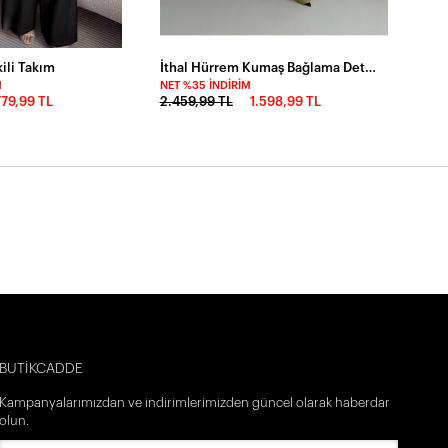
ili Takım
İthal Hürrem Kumaş Bağlama Detay Tulum YEŞİL
M
NET %35 İNDIRIM
779,99 TL
2.459,99 TL
1.598,99 TL
BUTİKCADDE
Kampanyalarımızdan ve indirimlerimizden güncel olarak haberdar
olun.