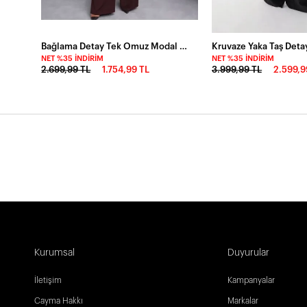
Bağlama Detay Tek Omuz Modal Alt Üst Takım Kahve
NET %35 İNDIRIM
NET %35 İNDIRIM
2.699,99 TL
1.754,99 TL
3.999,99 TL
2.599,9
Kurumsal
Duyurular
İletişim
Kampanyalar
Cayma Hakkı
Markalar