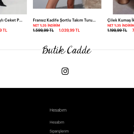
Kruvaze Yaka Taş Detaylı Ceket Pantalon Premium Takım Siyah
Fransız Kadife Şortlu Takım Turuncu
Çilek Kumaş İk
NET %35 İNDIRIM
NET %35 İNDIRI
9 TL
1.599,99 TL
1.039,99 TL
1.199,99 TL
Hesabım
Hesabım
Siparişlerim