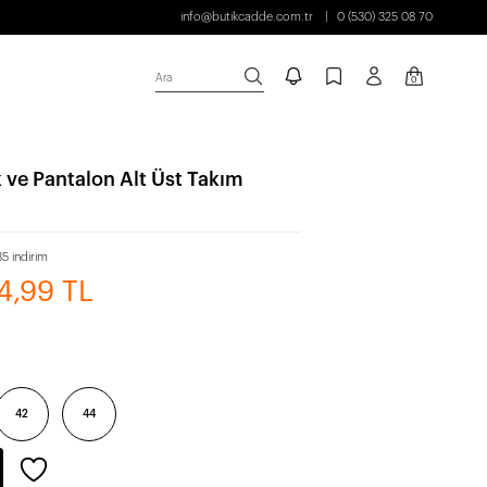
info@butikcadde.com.tr
0 (530) 325 08 70
Ara
0
 ve Pantalon Alt Üst Takım
5 indirim
4,99 TL
42
44