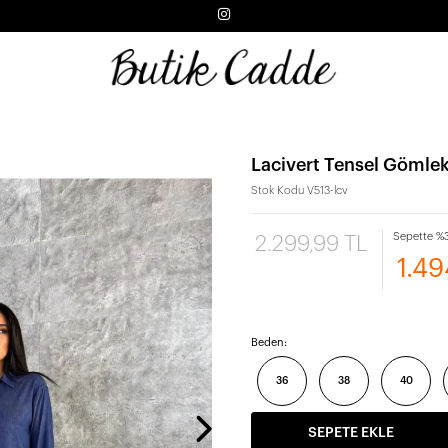
Lacivert Tensel Gömlek
Stok Kodu
V513-lcv
Sepette %3
2.299,99 TL
1.49
Beden:
36
38
40
SEPETE EKLE