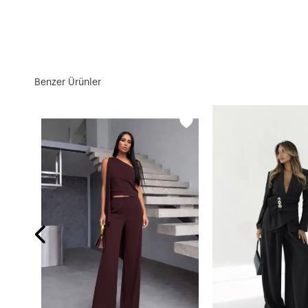
Benzer Ürünler
Yırtmaç Detay Etek ve Gömlek Alt Üst Takım Pembe