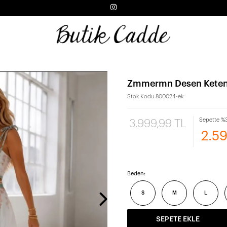
Zmmermn Desen Keten
Stok Kodu
800024-ek
Sepette %3
3.999,99 TL
2.5
Beden:
S
M
L
SEPETE EKLE