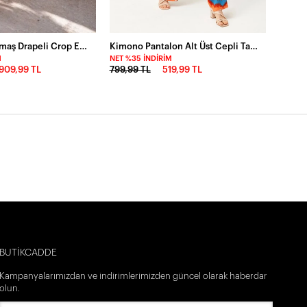
İthal Dubai Kumaş Drapeli Crop Etek Takım Beyaz
Kimono Pantalon Alt Üst Cepli Takım
M
NET %35 İNDIRIM
909,99 TL
799,99 TL
519,99 TL
BUTİKCADDE
Kampanyalarımızdan ve indirimlerimizden güncel olarak haberdar
olun.