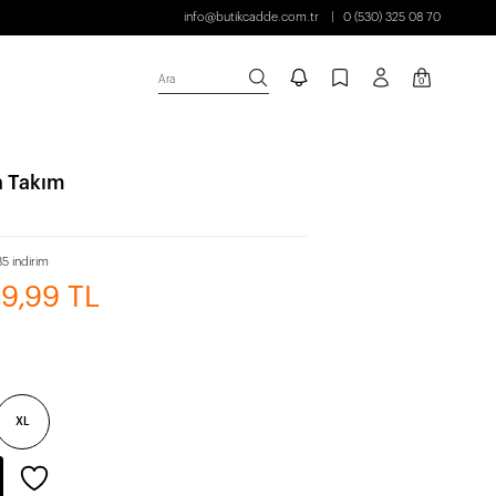
info@butikcadde.com.tr
0 (530) 325 08 70
Ara
0
 Takım
5 indirim
99,99 TL
XL