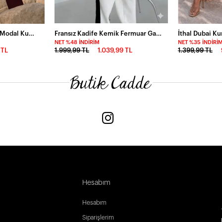
Bordo Massimo Takım Modal Kumaş
Fransız Kadife Kemik Fermuar Garnili Eşofman Takım Beyaz
NET %48 İNDIRIM
NET %35 İNDIRI
 TL
1.999,99 TL
1.039,99 TL
1.399,99 TL
Hesabım
Hesabım
Siparişlerim