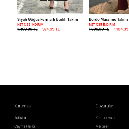
Siyah Göğüs Fermarlı Etekli Takım
NET %35 İNDIRIM
NET %35 İNDIRIM
1.499,99 TL
974,99 TL
1.699,00 TL
1.104,35
Kurumsal
Duyurular
İletişim
Kampanyalar
Cayma Hakkı
Markalar