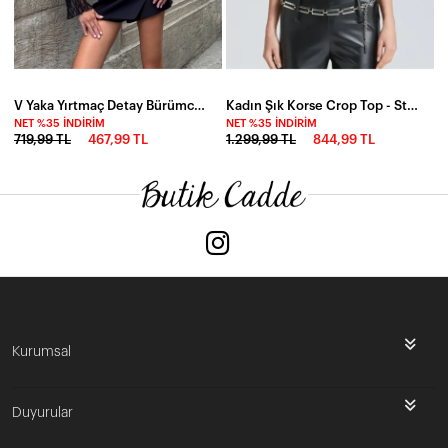
V Yaka Yırtmaç Detay Bürümcük Dantel Bluz Siyah
Kadın Şık Korse Crop Top - Straplez Düğmeli Büstiyer Siyah
NET %35 İNDIRIM
NET %35 İNDIRIM
719,99 TL
467,99 TL
1.299,99 TL
844,99 TL
Kurumsal
Duyurular