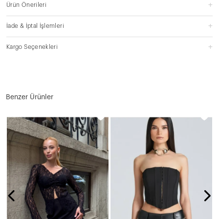
Ürün Önerileri
İade & İptal İşlemleri
Kargo Seçenekleri
Benzer Ürünler
N
8