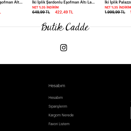
Çıma Detay Bol Paça Eşofman Altı Siyah
İki İplik Şardonlu Eşofman Altı Lacivert
İki İplik Palaz
NET %35 İNDIRIM
NET %35 İNDIRI
L
649,99 TL
422,49 TL
1.999,99 TL
Hesabım
Hesabım
Siparişlerim
Kargom Nerede
Favori Listem