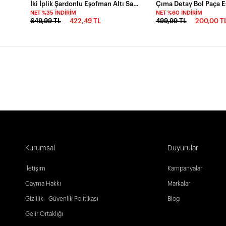
İki İplik Şardonlu Eşofman Altı Saks
NET %35 İNDIRIM
NET %60 İNDIRIM
649,99 TL
422,49 TL
499,99 TL
200,00 T
Kurumsal
Duyurular
İletişim
Kampanyalar
Cayma Hakkı
Markalar
Gizlilik - Güvenlik Politikası
Blog
Gelir Ortaklığı