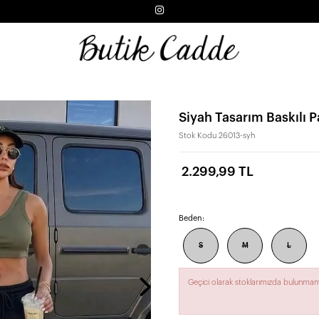
Siyah Tasarım Baskılı 
Stok Kodu
26013-syh
2.299,99 TL
Beden:
S
M
L
Geçici olarak stoklarımızda bulunmam