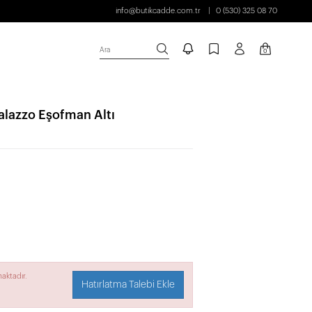
info@butikcadde.com.tr
0 (530) 325 08 70
Ara
0
Palazzo Eşofman Altı
aktadır.
Hatırlatma Talebi Ekle