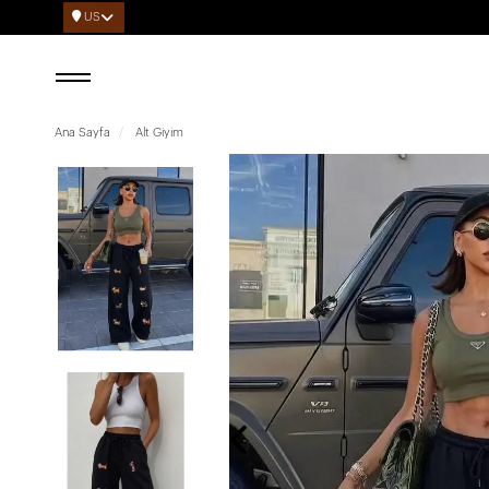
US
Ana Sayfa
Alt Giyim