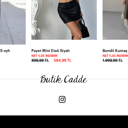
65-syh
Payet Mini Etek Siyah
NET %35 İNDIRIM
NET %35 İNDIRI
899,99 TL
584,99 TL
1.999,99 TL