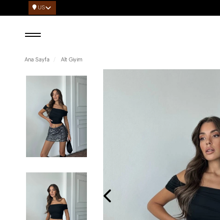
US
Ana Sayfa
Alt Giyim