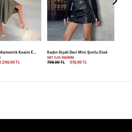
Bondit Kumaş Asimetrik Kesim Etek Haki
Kadın Siyah Deri Mini Şortlu Etek
M
NET %35 İNDIRIM
1.299,99 TL
799,99 TL
519,99 TL