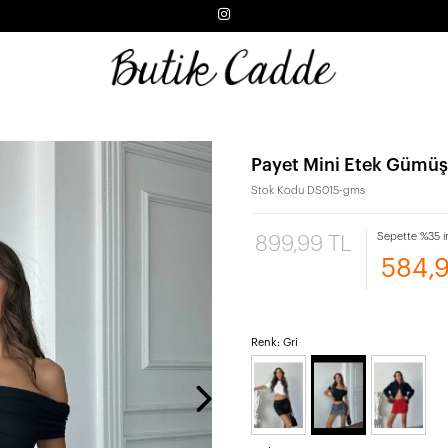
Payet Mini Etek Gümüş
Stok Kodu
DS015-gms
Sepette %35 i
899,99 TL
584,
Renk: Gri