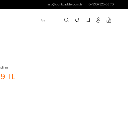
info@butikcadde.com.tr
0 (530) 325 08 70
Ara
0
ndirim
99 TL