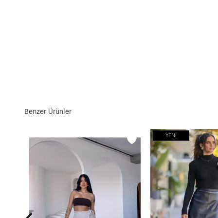
Benzer Ürünler
YENI
Kadın Sandy Kumaş Dantel Detaylı Yırtmaçlı Uzun Kahve Etek