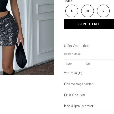
Beden:
S
M
L
SEPETE EKLE
Ürün Özellikleri
Esnek Kumaş
Renk
Gri
Yorumlar
(0)
Ödeme Seçenekleri
Ürün Önerileri
İade & İptal İşlemleri