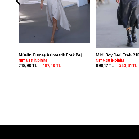
Müslin Kumaş Asimetrik Etek Bej
Midi Boy Deri Etek-21
NET %35 İNDIRIM
NET %35 İNDIRIM
749,99 TL
487,49 TL
898,17 TL
583,81 TL