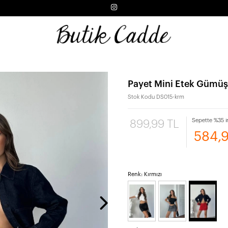
Payet Mini Etek Gümüş
Stok Kodu
DS015-krm
Sepette %35 i
899,99 TL
584,
Renk: Kırmızı