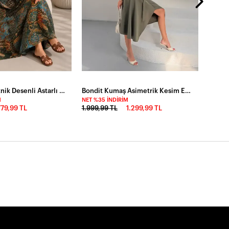
Petrol Yeşili Etnik Desenli Astarlı Maxi Etek
Bondit Kumaş Asimetrik Kesim Etek Haki
M
NET %35 İNDIRIM
779,99 TL
1.999,99 TL
1.299,99 TL