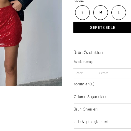
Beden:
S
M
L
SEPETE EKLE
Ürün Özellikleri
Esnek Kumaş
Renk
Kırmızı
Yorumlar
(0)
Ödeme Seçenekleri
Ürün Önerileri
İade & İptal İşlemleri