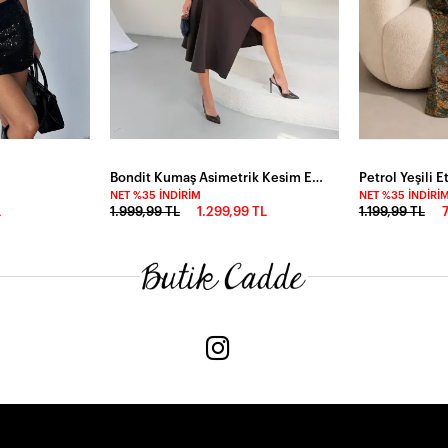
Bondit Kumaş Asimetrik Kesim Etek Kahve
NET %35 İNDIRIM
NET %35 İNDIRI
L
1.999,99 TL
1.299,99 TL
1.199,99 TL