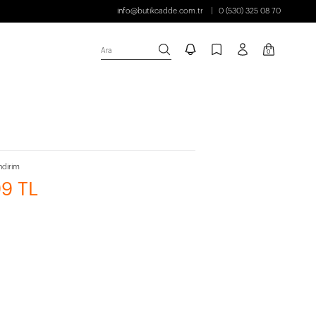
info@butikcadde.com.tr
0 (530) 325 08 70
Ara
0
ndirim
99 TL