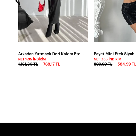
Arkadan Yırtmaçlı Deri Kalem Etek-2243-syh
Payet Mini Etek Siyah
NET %35 İNDIRIM
NET %35 İNDIRIM
1.181,80 TL
768,17 TL
899,99 TL
584,99 T