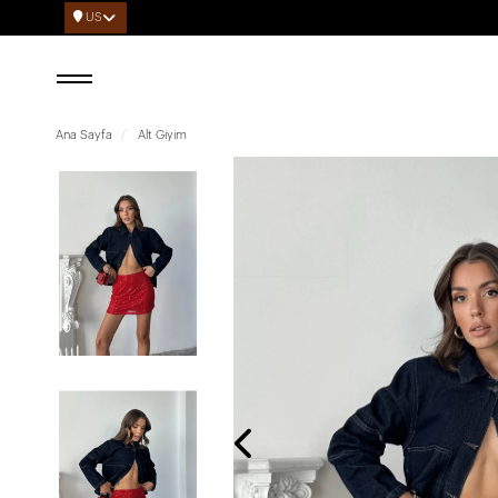
US
Ana Sayfa
Alt Giyim