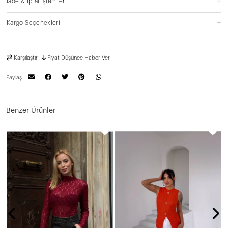
İade & İptal İşlemleri
Kargo Seçenekleri
Karşılaştır
Fiyat Düşünce Haber Ver
Paylaş
Benzer Ürünler
A
N
4