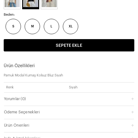
Beden:
S
M
L
XL
SEPETE EKLE
Ürün Özellikleri
Pamuk Modal Kumaş Kolsuz Bluz Siyah
Renk
Siyah
Yorumlar
(0)
Ödeme Seçenekleri
Ürün Önerileri