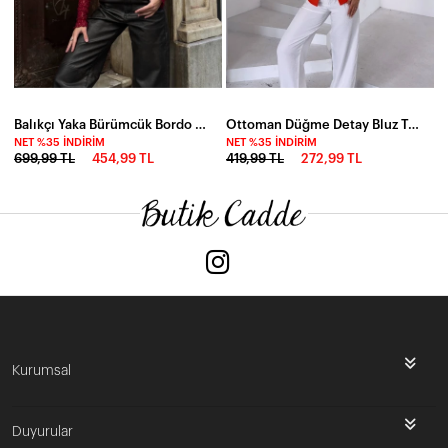
Balıkçı Yaka Bürümcük Bordo Dantel Bluz
Ottoman Düğme Detay Bluz Turuncu
NET %35 İNDIRIM
NET %35 İNDIRIM
699,99 TL
454,99 TL
419,99 TL
272,99 TL
Kurumsal
Duyurular