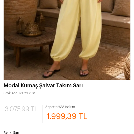
Modal Kumaş Şalvar Takım Sarı
Stok Kodu
802918-sr
Sepette %35 indirim
3.075,99 TL
1.999,39 TL
Renk: Sarı