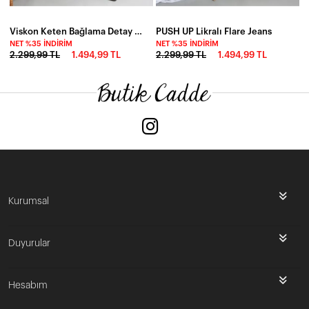
Viskon Keten Bağlama Detay Pantalon Ekru
PUSH UP Likralı Flare Jeans
NET %35 İNDIRIM
NET %35 İNDIRIM
2.299,99 TL
1.494,99 TL
2.299,99 TL
1.494,99 TL
Kurumsal
Duyurular
Hesabım