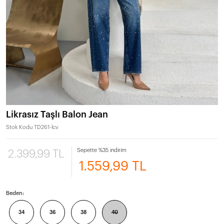
Likrasız Taşlı Balon Jean
Stok Kodu
TD261-lcv
Sepette %35 indirim
2.399,99 TL
1.559,99 TL
Beden:
34
36
38
40