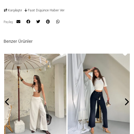
Karşılaştır
Fiyat Düşünce Haber Ver
Paylaş
Benzer Ürünler
N
5