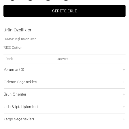
SEPETE EKLE
Ürün Özellikleri
Likrasız Taşlı Balon Jean
%100 Cotton
Renk
Lacivert
Yorumlar
(0)
Ödeme Seçenekleri
Ürün Önerileri
İade & İptal İşlemleri
Kargo Seçenekleri