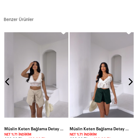
Benzer Ürünler
N
1
Müslin Keten Bağlama Detay Şort Bej
Müslin Keten Bağlama Detay Şort Zümrüt
NET %71 İNDIRIM
NET %71 İNDIRIM