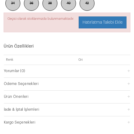
34
36
38
40
42
Geçici olarak stoklarımızda bulunmamaktadır.
Hatırlatma Talebi Ekle
Ürün Özellikleri
Renk
Gri
Yorumlar
(0)
Ödeme Seçenekleri
Ürün Önerileri
İade & İptal İşlemleri
Kargo Seçenekleri