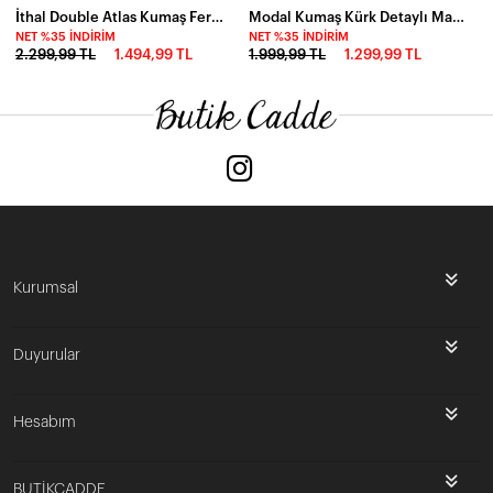
İthal Double Atlas Kumaş Fermuarlı Sırt Detay Mini Elbise Mavi
Modal Kumaş Kürk Detaylı Maxi Elbise
NET %35 İNDIRIM
NET %35 İNDIRIM
2.299,99 TL
1.494,99 TL
1.999,99 TL
1.299,99 TL
Kurumsal
Duyurular
Hesabım
BUTİKCADDE