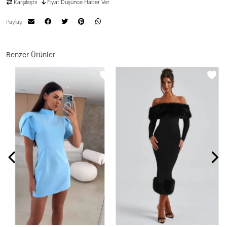
Karşılaştır
Fiyat Düşünce Haber Ver
Paylaş
Benzer Ürünler
N
1