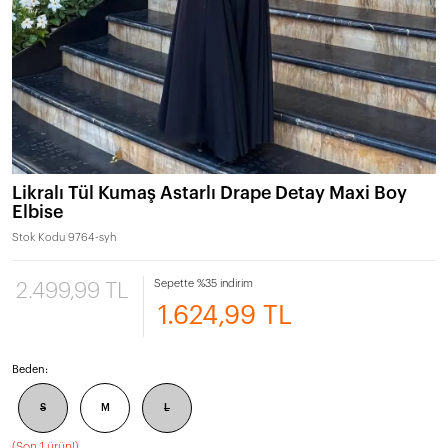
Likralı Tül Kumaş Astarlı Drape Detay Maxi Boy
Elbise
Stok Kodu
9764-syh
Sepette %35 indirim
2.499,99 TL
1.624,99 TL
Beden:
S
M
L
(
Son 1 ürün!
)