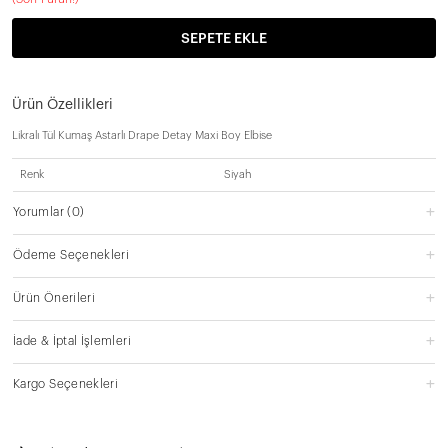
SEPETE EKLE
Ürün Özellikleri
Likralı Tül Kumaş Astarlı Drape Detay Maxi Boy Elbise
Renk
Siyah
Yorumlar
(0)
Ödeme Seçenekleri
Ürün Önerileri
İade & İptal İşlemleri
Kargo Seçenekleri