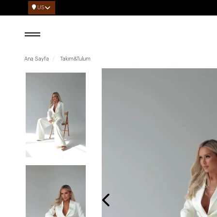
US
Ana Sayfa
Takım&Tulum