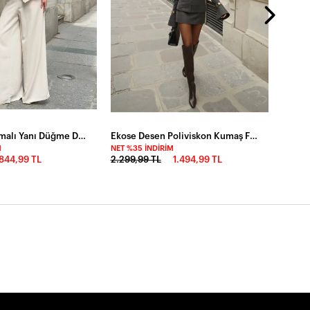
Askılı İp Bağlamalı Yanı Düğme Detaylı Keten Takım
Ekose Desen Poliviskon Kumaş Fermuarlı Tasarım Takım
M
NET %35 İNDIRIM
844,99 TL
2.299,99 TL
1.494,99 TL