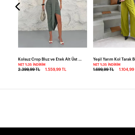
Kolsuz Crop Bluz ve Etek Alt Üst Takım Haki
NET %35 İNDIRIM
NET %35 İNDIRIM
2.399,99 TL
1.559,99 TL
1.699,99 TL
1.104,99