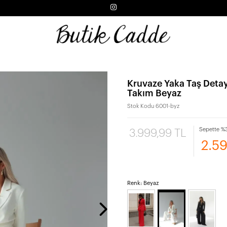
Kruvaze Yaka Taş Deta
Takım Beyaz
Stok Kodu
6001-byz
Sepette %3
3.999,99 TL
2.5
Renk: Beyaz