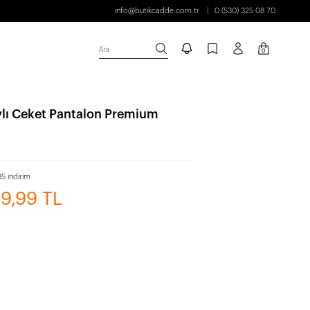
info@butikcadde.com.tr
0 (530) 325 08 70
Ara
0
ylı Ceket Pantalon Premium
5 indirim
99,99 TL