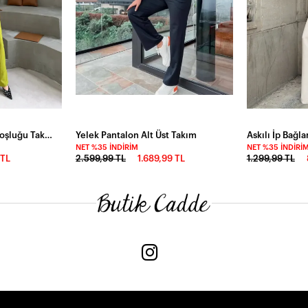
Yeşil Yarım Kol Tarak Boşluğu Takım
Yelek Pantalon Alt Üst Takım
NET %35 İNDIRIM
NET %35 İNDIRI
 TL
2.599,99 TL
1.689,99 TL
1.299,99 TL