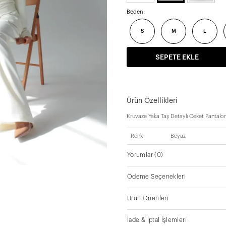
Beden:
S
M
L
SEPETE EKLE
Ürün Özellikleri
Kruvaze Yaka Taş Detaylı Ceket Pantal
Renk
Beyaz
Yorumlar
(0)
Ödeme Seçenekleri
Ürün Önerileri
İade & İptal İşlemleri