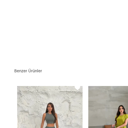
Benzer Ürünler
Atlas Kumaş Çiçek Aksesuar Detaylı Alt Üst Takım Pembe