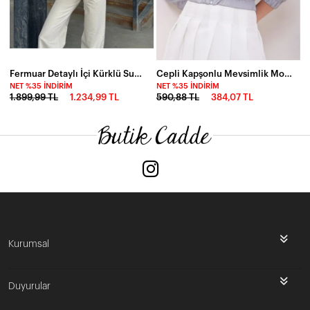
Fermuar Detaylı İçi Kürklü Suni Deri Ceket Kahve
Cepli Kapşonlu Mevsimlik Mont-P00010651
NET %35 İNDIRIM
NET %35 İNDIRIM
1.899,99 TL
1.234,99 TL
590,88 TL
384,07 TL
Kurumsal
Duyurular