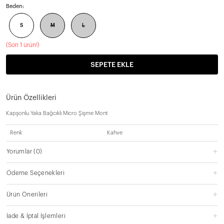
Beden:
S
M
L
(
Son 1 ürün!
)
SEPETE EKLE
Ürün Özellikleri
Kapşonlu Yaka Bağcıklı Micro Şişme Mont
Renk
Kahve
Yorumlar
(0)
Ödeme Seçenekleri
Ürün Önerileri
İade & İptal İşlemleri