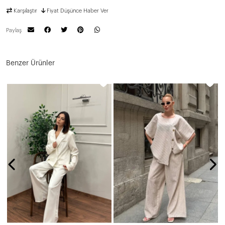
Karşılaştır
Fiyat Düşünce Haber Ver
Paylaş
Benzer Ürünler
N
1