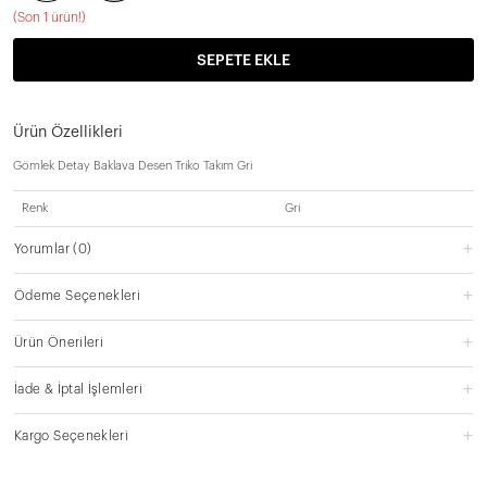
(
Son 1 ürün!
)
SEPETE EKLE
Ürün Özellikleri
Gömlek Detay Baklava Desen Triko Takım Gri
Renk
Gri
Yorumlar
(0)
Ödeme Seçenekleri
Ürün Önerileri
İade & İptal İşlemleri
Kargo Seçenekleri