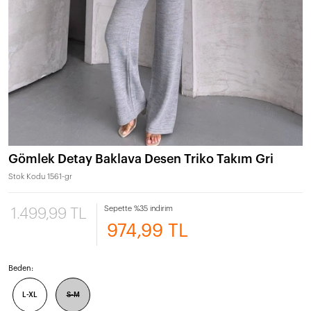
Gömlek Detay Baklava Desen Triko Takım Gri
Stok Kodu
1561-gr
Sepette %35 indirim
1.499,99 TL
974,99 TL
Beden:
L-XL
S-M