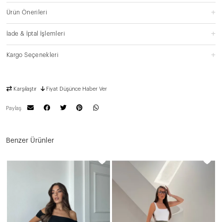
Ürün Önerileri
İade & İptal İşlemleri
Kargo Seçenekleri
Karşılaştır
Fiyat Düşünce Haber Ver
Paylaş
Benzer Ürünler
N