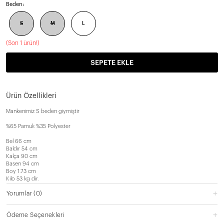
Beden:
S
M
L
(
Son 1 ürün!
)
SEPETE EKLE
Ürün Özellikleri
Mankenimiz S beden giymiştir
%65 Pamuk %35 Polyester
Bel 66 cm
Baldır 54 cm
Kalça 90 cm
Basen 94 cm
Boy 1.73 cm
Kilo 53 kg dir.
Yorumlar
(0)
Ödeme Seçenekleri