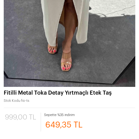
Fitilli Metal Toka Detay Yırtmaçlı Etek Taş
Stok Kodu
fio-ts
Sepette %35 indirim
999,00 TL
649,35 TL