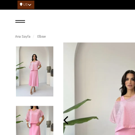
US
Ana Sayfa
Elbise