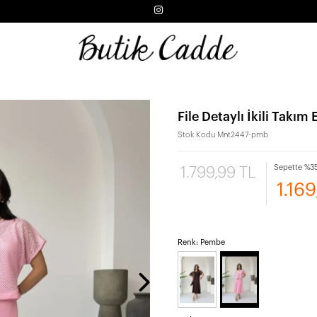
File Detaylı İkili Takım
Stok Kodu
Mnt2447-pmb
Sepette %35
1.799,99 TL
1.16
Renk: Pembe