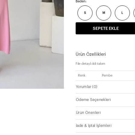
Beden:
S
M
L
SEPETE EKLE
Ürün Özellikleri
File detaylı ikili takım
Renk
Pembe
Yorumlar
(0)
Ödeme Seçenekleri
Ürün Önerileri
İade & İptal İşlemleri