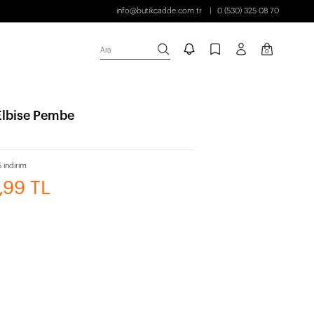
info@butikcadde.com.tr
0 (530) 325 08 70
Ara
0
 Elbise Pembe
 indirim
9,99 TL