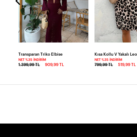
Transparan Triko Elbise
NET %35 İNDIRIM
NET %35 İNDIRIM
1.399,99 TL
909,99 TL
799,99 TL
519,99 TL