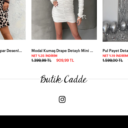
Kısa Kollu V Yakalı Leopar Desenli Atlas Kısa Elbise
Modal Kumaş Drape Detaylı Mini Elbise Beyaz
Pul Payet Deta
NET %35 İNDIRIM
NET %19 İNDIRIM
1.399,99 TL
909,99 TL
1.599,00 TL