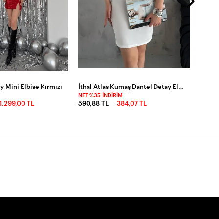
y Mini Elbise Kırmızı
İthal Atlas Kumaş Dantel Detay Elbise-2191fry-byz
NET %35 İNDIRIM
1.299,00 TL
590,88 TL
384,07 TL