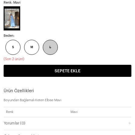
Renk: Mavi
Beden:
S
M
L
(
Son 2 ürün!
)
SEPETE EKLE
Ürün Özellikleri
Boyundan Bağlamalı Keten Elbise Mavi
Renk
Mavi
Yorumlar
(0)