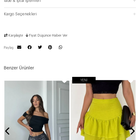
İade & İptal İşlemleri
Kargo Seçenekleri
Karşılaştır
Fiyat Düşünce Haber Ver
Paylaş
Benzer Ürünler
YENI
D