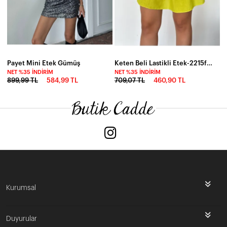
Payet Mini Etek Gümüş
Keten Beli Lastikli Etek-2215fr-ysl
NET %35 İNDIRIM
NET %35 İNDIRIM
899,99 TL
584,99 TL
709,07 TL
460,90 TL
Kurumsal
Duyurular