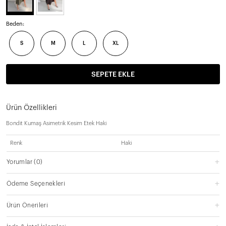
Beden:
S
M
L
XL
SEPETE EKLE
Ürün Özellikleri
Bondit Kumaş Asimetrik Kesim Etek Haki
Renk
Haki
Yorumlar
(0)
Ödeme Seçenekleri
Ürün Önerileri