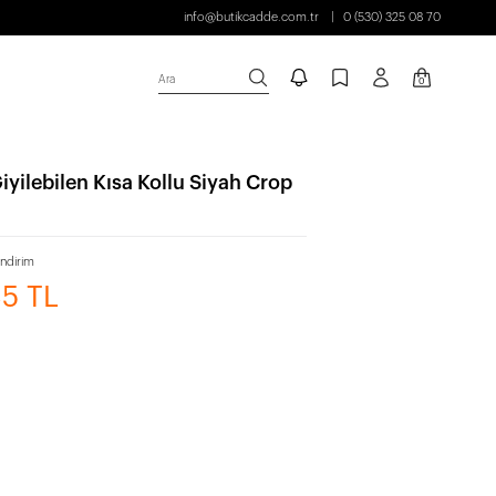
info@butikcadde.com.tr
0 (530) 325 08 70
Ara
0
iyilebilen Kısa Kollu Siyah Crop
ndirim
35 TL