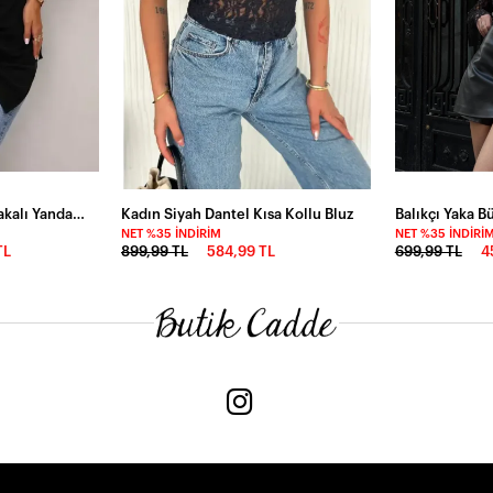
Kadın Askılı Kruvaze Yakalı Yandan Bağlamalı Viskon Bluz
Kadın Siyah Dantel Kısa Kollu Bluz
NET %35 İNDIRIM
NET %35 İNDIRI
TL
899,99 TL
584,99 TL
699,99 TL
4