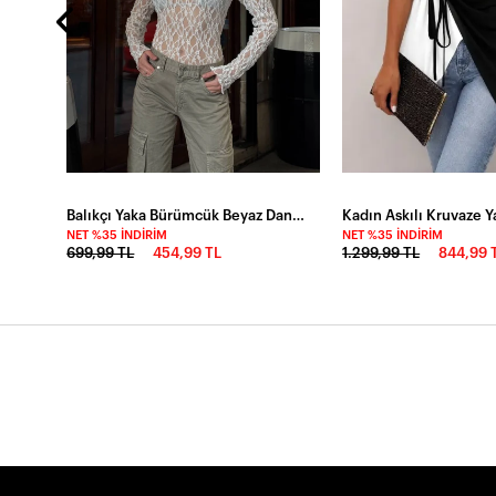
Balıkçı Yaka Bürümcük Beyaz Dantel Bluz
NET %35 İNDIRIM
NET %35 İNDIRIM
699,99 TL
454,99 TL
1.299,99 TL
844,99 