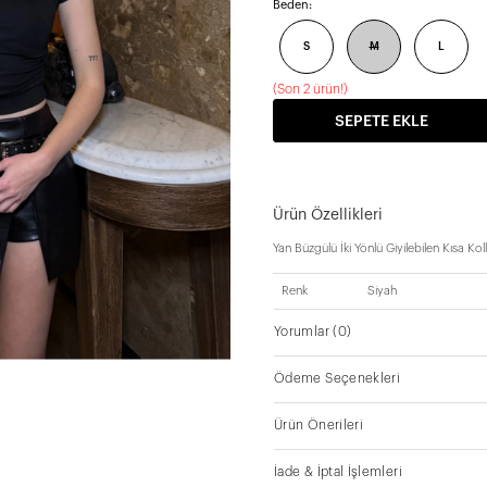
Beden:
S
M
L
(
Son 2 ürün!
)
SEPETE EKLE
Ürün Özellikleri
Yan Büzgülü İki Yönlü Giyilebilen Kısa Ko
Renk
Siyah
Yorumlar
(0)
Ödeme Seçenekleri
Ürün Önerileri
İade & İptal İşlemleri