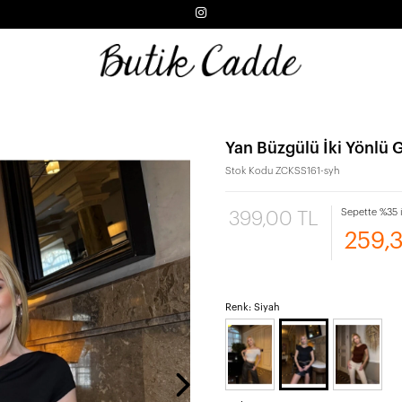
Yan Büzgülü İki Yönlü G
Stok Kodu
ZCKSS161-syh
Sepette %35 i
399,00 TL
259,
Renk: Siyah