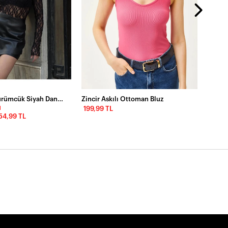
Balıkçı Yaka Bürümcük Siyah Dantel Bluz
Zincir Askılı Ottoman Bluz
M
199,99 TL
54,99 TL