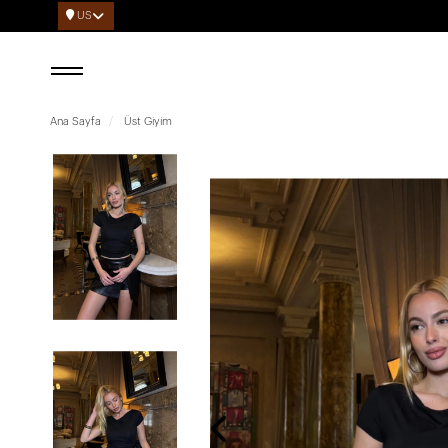
US
Ana Sayfa
Üst Giyim