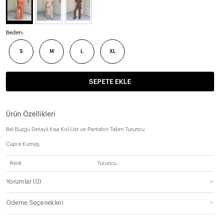
Beden:
S
M
L
XL
SEPETE EKLE
Ürün Özellikleri
Bel Büzgü Detaylı Kısa Kol Üst ve Pantalon Takım Turuncu
Cupra Kumaş
Renk
Turuncu
Yorumlar
(0)
Ödeme Seçenekleri