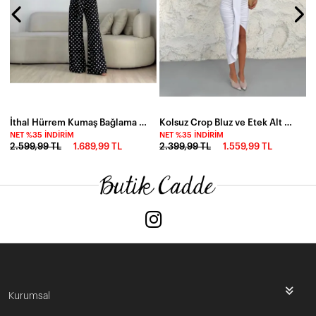
İthal Hürrem Kumaş Bağlama Detay Puantiye Desen Tulum Siyah
Kolsuz Crop Bluz ve Etek Alt Üst Takım Beyaz
NET %35 İNDIRIM
NET %35 İNDIRIM
2.599,99 TL
1.689,99 TL
2.399,99 TL
1.559,99 TL
Kurumsal