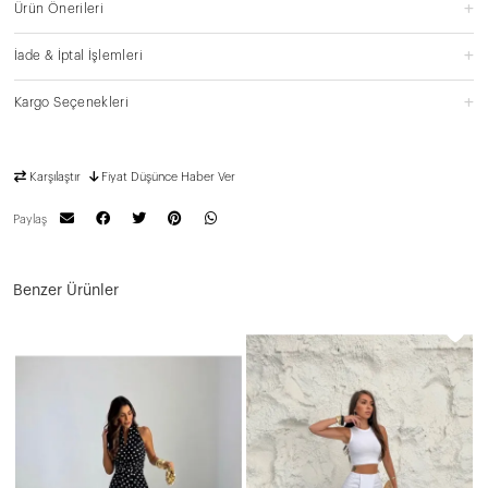
Ürün Önerileri
İade & İptal İşlemleri
Kargo Seçenekleri
Karşılaştır
Fiyat Düşünce Haber Ver
Paylaş
Benzer Ürünler
N
2