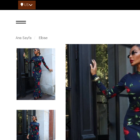
US
Ana Sayfa
Elbise