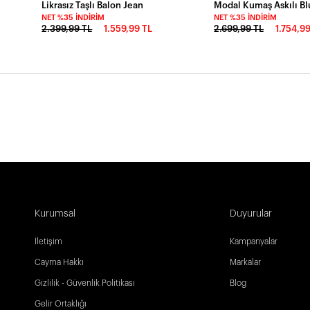
Likrasız Taşlı Balon Jean
NET %35 İNDIRIM
NET %35 İNDIRIM
2.399,99 TL
1.559,99 TL
2.699,99 TL
1.754,9
Kurumsal
Duyurular
İletişim
Kampanyalar
Cayma Hakkı
Markalar
Gizlilik - Güvenlik Politikası
Blog
Gelir Ortaklığı