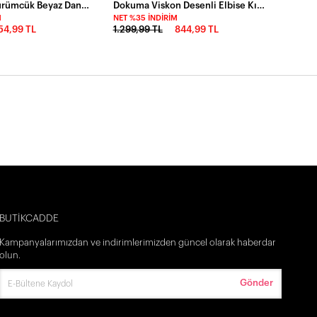
Balıkçı Yaka Bürümcük Beyaz Dantel Bluz
Dokuma Viskon Desenli Elbise Kırmızı
M
NET %35 İNDIRIM
54,99 TL
1.299,99 TL
844,99 TL
BUTİKCADDE
Kampanyalarımızdan ve indirimlerimizden güncel olarak haberdar
olun.
Gönder