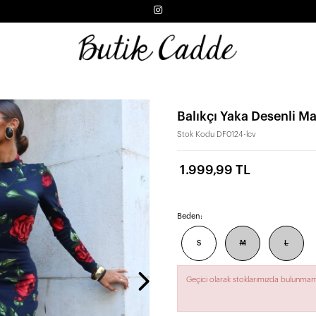
Balıkçı Yaka Desenli Ma
Stok Kodu
DF0124-lcv
1.999,99 TL
Beden:
S
M
L
Geçici olarak stoklarımızda bulunmam