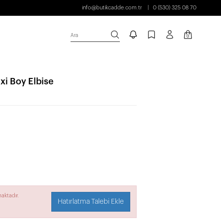
info@butikcadde.com.tr
0 (530) 325 08 70
Ara
0
xi Boy Elbise
aktadır.
Hatırlatma Talebi Ekle