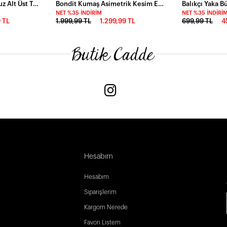
Modal Kumaş Askılı Bluz Alt Üst Takım Kahve
Bondit Kumaş Asimetrik Kesim Etek Kahve
NET %35 İNDIRIM
NET %35 İNDIRI
9 TL
1.999,99 TL
1.299,99 TL
699,99 TL
4
Hesabım
Hesabım
Siparişlerim
Kargom Nerede
Favori Listem