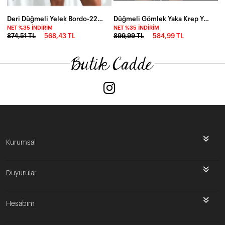
Deri Düğmeli Yelek Bordo-2250-brd
Düğmeli Gömlek Yaka Krep Yelek Beyaz
NET %35 İNDIRIM
NET %35 İNDIRIM
874,51 TL
568,43 TL
899,99 TL
584,99 TL
Kurumsal
Duyurular
Hesabım