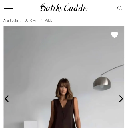
Ana Sayfa
Üst Giyim
Yelek