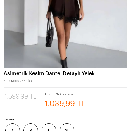
Asimetrik Kesim Dantel Detaylı Yelek
Stok Kodu
2652-kh
Sepette %35 indirim
1.599,99 TL
1.039,99 TL
Beden:
S
M
L
XL