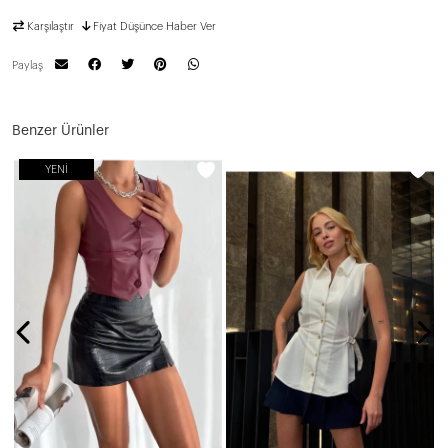
Karşılaştır
Fiyat Düşünce Haber Ver
Paylaş
Benzer Ürünler
YENI
N
8