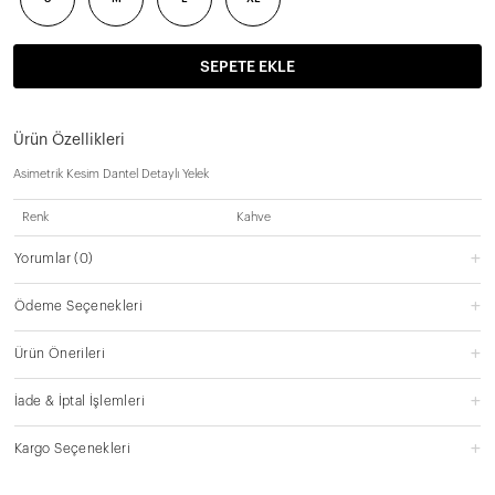
SEPETE EKLE
Ürün Özellikleri
Asimetrik Kesim Dantel Detaylı Yelek
Renk
Kahve
Yorumlar
(0)
Ödeme Seçenekleri
Ürün Önerileri
İade & İptal İşlemleri
Kargo Seçenekleri