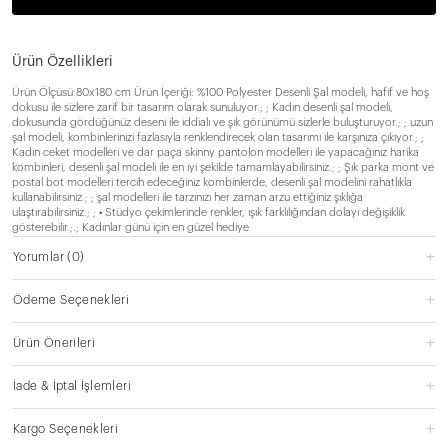
Ürün Özellikleri
Ürün Ölçüsü:80x180 cm Ürün İçeriği: %100 Polyester Desenli Şal modeli, hafif ve hoş
dokusu ile sizlere zarif bir tasarım olarak sunuluyor.; ; Kadın desenli şal modeli,
dokusunda gördüğünüz deseni ile iddialı ve şık görünümü sizlerle buluşturuyor.; ; uzun
şal modeli, kombinlerinizi fazlasıyla renklendirecek olan tasarımı ile karşınıza çıkıyor.; ;
Kadın ceket modelleri ve dar paça skinny pantolon modelleri ile yapacağınız harika
kombinleri, desenli şal modeli ile en iyi şekilde tamamlayabilirsiniz.; ; Şık parka mont ve
postal bot modelleri tercih edeceğiniz kombinlerde, desenli şal modelini rahatlıkla
kullanabilirsiniz.; ; şal modelleri ile tarzınızı her zaman arzu ettiğiniz şıklığa
ulaştırabilirsiniz.; ; • Stüdyo çekimlerinde renkler, ışık farklılığından dolayı değişiklik
gösterebilir.;.; Kadınlar günü için en güzel hediye
Yorumlar
(0)
Ödeme Seçenekleri
Ürün Önerileri
İade & İptal İşlemleri
Kargo Seçenekleri