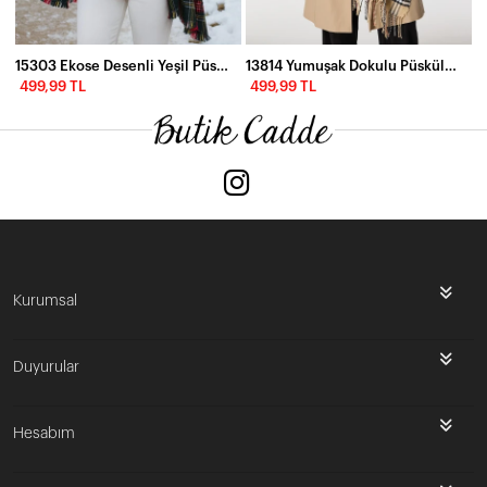
15303 Ekose Desenli Yeşil Püsküllü Puf Kalın Şal
13814 Yumuşak Dokulu Püsküllü Ekose Desen Safran Kalın Omuz Şal Atkı
499,99 TL
499,99 TL
Kurumsal
Duyurular
Hesabım